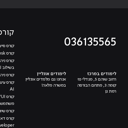
קורס
036135565
קורס סייב
קורס Help Desk
מוביל לעמוד טיקטוק
מוביל לעמוד פייסבוק
מוביל לעמוד לינקדאין
מוביל לעמוד אינסטגרם
מוביל לעמוד היוטיוב
בשילוב AI
לימודים במרכז
לימודים אונליין
קורס ניהול
רחוב שוהם 5, מגדלי פז
אנחנו גם מלמדים אונליין
קומה 3, מתחם הבורסה
במשרה מלאה!
AI
רמת גן
משתמש בש
קורס שיוו
veloper