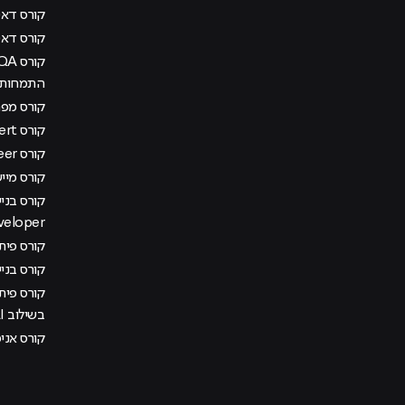
קורס דאטה
קורס דא
התמחות מ
קורס מפתח
קורס AI Management Expert
קורס DevOps Engineer
קורס מיישם AI בא
veloper
קורס פיתוח
קורס בני
קורס פית
בשילוב AI
קורס אני