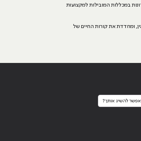
ים בדיגיטל, מומחית לשיווק דיגיטלי וניהול קמפיינים PPC, מרצה 5 שנים אחרונות במכללות המובילות למקצועות
ן, ומחדדת את קורות החיים של
פשר להשיג אותך?