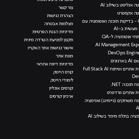
 אנליסט בשילוב AI
צור קשר
טה אקספרט
הצהרת נגישות
קורס QA - בדיקות תוכנה ואוטומציה עם
מצלמות אבטחה
עשית ב-AI
מדיניות הגנת הפרטיות
י אוטומציה ל-QA
תקנון למניעת הטרדה מינית
אישור נגישות אתר האקריו
מפת אתר
רגונים
מדיניות דיווח אחראי
קורס בניית אתרים ופיתוח Full Stack AI
קורס הייטק
De
לימודי הייטק
 תוכנה NET.
קורסים אונליין
ית אתרים וורדפרס
ארכיון קורסים
וח משחקים (גיימינג) ואנימציה
מציה בתלת מימד בשילוב AI