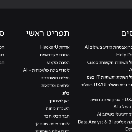
ים
תפריט ראשי
סי
ר ואבטחת מידע בשילוב AI
אודות HackerU
הכוכ
הסבת אקדמאיים
בוג
קורס ניהול תשתיות תקשורת Cisco
הסבת מקצוע
חבר
לימודי בינה מלאכותית - AI
 רשתות ותשתיות IT בענן
חיילים משוחררים
קורס עיצוב גרפי משולב UX/UI בשילוב
אירועים וסדנאות
בלוג
קורס UX/UI - אפיון ועיצוב חוויית
כאן לשירותך
ילוב AI
השכרת כיתות
ק דיגיטלי בשילוב AI
חבר מביא חבר
קורס דאטה אנליסט Data Analyst & BI
ללמוד איפה שנוח לך
De
כתבו עלינו בעיתונות