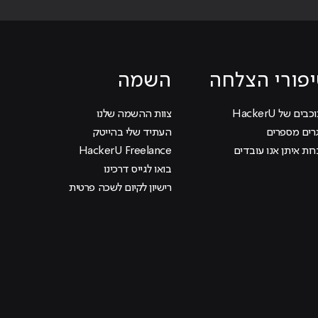
פורי הצלחה
השמה
בים של HackerU
צוות ההשמה שלנו
רים מספרים
העתיד שלי בהייטק
ות איתן אנו עובדים
HackerU Freelance
בואו לגייס דרכינו
רישיון לקיום לשכה פרטית