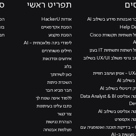
ים
תפריט ראשי
סי
ר ואבטחת מידע בשילוב AI
אודות HackerU
הכוכ
הסבת אקדמאיים
בוג
קורס ניהול תשתיות תקשורת Cisco
הסבת מקצוע
חבר
לימודי בינה מלאכותית - AI
 רשתות ותשתיות IT בענן
חיילים משוחררים
קורס עיצוב גרפי משולב UX/UI בשילוב
אירועים וסדנאות
בלוג
קורס UX/UI - אפיון ועיצוב חוויית
כאן לשירותך
ילוב AI
השכרת כיתות
ק דיגיטלי בשילוב AI
חבר מביא חבר
קורס דאטה אנליסט Data Analyst & BI
ללמוד איפה שנוח לך
De
כתבו עלינו בעיתונות
 אנליסט בשילוב AI
צור קשר
טה אקספרט
הצהרת נגישות
קורס QA - בדיקות תוכנה ואוטומציה עם
מצלמות אבטחה
עשית ב-AI