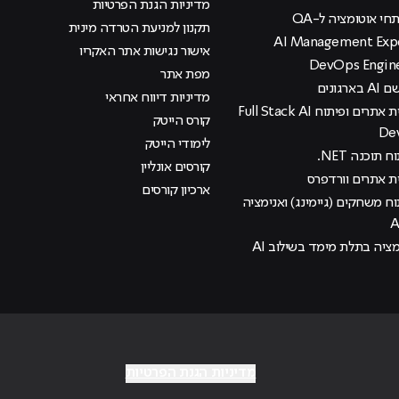
מדיניות הגנת הפרטיות
י אוטומציה ל-QA
תקנון למניעת הטרדה מינית
אישור נגישות אתר האקריו
מפת אתר
רגונים
מדיניות דיווח אחראי
קורס בניית אתרים ופיתוח Full Stack AI
קורס הייטק
De
לימודי הייטק
 תוכנה NET.
קורסים אונליין
ית אתרים וורדפרס
ארכיון קורסים
וח משחקים (גיימינג) ואנימציה
מציה בתלת מימד בשילוב AI
מדיניות הגנת הפרטיות