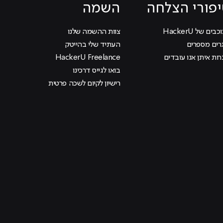
פורי הצלחה
השמה
בים של HackerU
צוות ההשמה שלנו
רים מספרים
העתיד שלי בהייטק
ות איתן אנו עובדים
HackerU Freelance
בואו לגייס דרכינו
רישיון לקיום לשכה פרטית