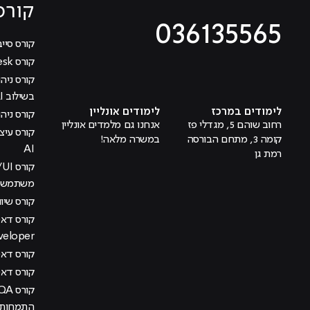
קורס
036135565
קורס סייב
קורס Help Desk
מוביל לעמוד טיקטוק
מוביל לעמוד פייסבוק
מוביל לעמוד לינקדאין
מוביל לעמוד אינסטגרם
מוביל לעמוד היוטיוב
בשילוב AI
לימודים במרכז
לימודים אונליין
קורס ניהול
רחוב שוהם 5, מגדלי פז
אנחנו גם מלמדים אונליין
קומה 3, מתחם הבורסה
במשרה מלאה!
AI
רמת גן
משתמש בש
קורס שיוו
veloper
קורס דאטה
קורס דא
התמחות מ