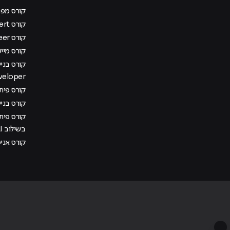
קורס מפתח
קורס AI Management Expert
קורס DevOps Engineer
קורס מיישם AI בא
veloper
קורס פיתוח
קורס בני
קורס פית
בשילוב AI
קורס אני