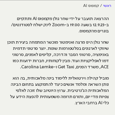
ראשי
קמפוס AI
ההרצאה תועבר על ידי שחר גולן מקמפוס AI ותתקיים
ב-12.9.23 בשעה 19:00 ב-Zoom לינק ישלח לסטודנטים/
בוגרים מהקמפוס.
שחר גולן הינו מרצה ואנימטור מוכשר המתמחה ביצירת תוכן
שיווקי לארגונים בפלטפורמות שונות. יוצר סרטוני תדמית
באנימציה, סרטוני הסבר והדרכה, קליפים לאמנים, סרטוני
דמו לאפליקציות ועוד. מבין לקוחותיו, חברות ידועות כמו
ACE, משרד הפנים, Get Taxi ו-Carolina Lemke.
מוביל קהילה וירטואלית ללימוד בינה מלאכותית, בה הוא
נותן השראה ומלמד אנשים כיצד להתמקצע בתחום הבינה
המלאכותית הג'נרטיבית. ערוץ היוטיוב שלו זוכה לאלפי
צפיות מדי יום, ותורם תרומה משמעותית להפצת הידע על
כלי AI ברחבי הארץ.