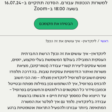
למשרות הנכונות עבורם. הסדנה תתקיים ב-16.07.24
בשעה 18:00 ב-Zoom
הבטיחו את מקומכם
ראשי
לינקדאין- איך עושים את זה נכון?
לינקדאין- איך עושים את זה נכון? הרשת החברתית
העסקית המובילה בעולם! המשמשת בעלי מקצוע, יזמים,
ואנשי עסקים ליצירת קשרי עבודה (נטוורקינג), מציאת
משרות ואיתור הזדמנויות עסקיות טובות. בהדרכה תלמדו
טיפים חשובים לפרופיל לינקדאין מוצלח - מה הכי חשוב
להכניס בפרופיל, איך להשתמש נכון במילות מפתח ובטייטל
וכמובן סידור כל הסקשנים הרלוונטים והחשובים בפרופיל -
עד הייצוא שלו כמסמך קורות חיים + והגשתו בהצעות
עבודה בלינקדאין. נלמד גם איך לפלטר את המשרה
המתאימה ביותר עבורנו ולהפעיל התראות אוטומטיות ברגע