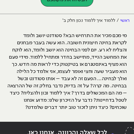
ראשי
ללמוד איך ללמוד נכון חלק ב'
מי מכם מכיר את התרחיש הבא? סטודנט יושב ולומד
לקראת בחינה חיצונית חשובה. הוא עשה בעבר מבחנים
והצליח לא רע. יום לפני הבחינה הוא יושב ולומד, הוא לוקח
את המחשב הנייד, מתיישב בחדר ומתחיל ללמוד. מידי פעם
הוא מציף באינסטגרם או בטיקטוק כדי לראות מה חדש. כך
הוא מעביר שעה וחצי ואומר לעצמו, אני אלמד כל הלילה
ואלך לבחינה… הפעם זה לא עבד – אותו סטודנט נכשל
בבחינה. מה קרה? על זה בדיוק נדבר בחלק זה של ההרצאה
– מה הם המכשולים בדרך? איך ללמוד נכון ולהצליח? כיצד
לטפל בדחיינות? נדבר על הזיכרון שלנו: מדוע אנחנו
שוכחים? כיצד ניתן לזכור טוב יותר דברים שלמדנו?
לכל שאלה והכוונה, אנחנו כאן,