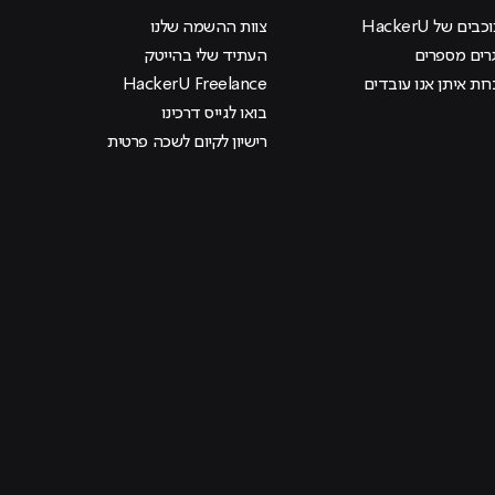
בים של HackerU
צוות ההשמה שלנו
רים מספרים
העתיד שלי בהייטק
ות איתן אנו עובדים
HackerU Freelance
בואו לגייס דרכינו
רישיון לקיום לשכה פרטית