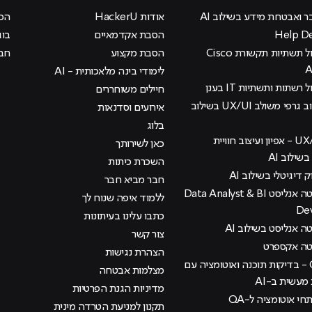
ר ואבטחת מידע בשילוב AI
אודות HackerU
הכוכ
הסבת אקדמאיים
בוג
קורס ניהול תשתיות תקשורת Cisco
הסבת מקצוע
חבר
לימודי בינה מלאכותית - AI
 רשתות ותשתיות IT בענן
חיילים משוחררים
קורס עיצוב גרפי משולב UX/UI בשילוב
אירועים וסדנאות
בלוג
קורס UX/UI - אפיון ועיצוב חוויית
כאן לשירותך
ילוב AI
השכרת כיתות
ק דיגיטלי בשילוב AI
חבר מביא חבר
קורס דאטה אנליסט Data Analyst & BI
ללמוד איפה שנוח לך
De
כתבו עלינו בעיתונות
 אנליסט בשילוב AI
צור קשר
טה אקספרט
הצהרת נגישות
קורס QA - בדיקות תוכנה ואוטומציה עם
מצלמות אבטחה
עשית ב-AI
מדיניות הגנת הפרטיות
י אוטומציה ל-QA
תקנון למניעת הטרדה מינית