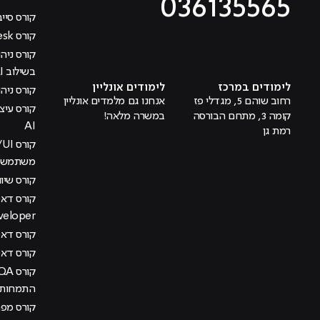
036135565
קורס סייב
קורס Help Desk
מוביל לעמוד טיקטוק
מוביל לעמוד פייסבוק
מוביל לעמוד לינקדאין
מוביל לעמוד אינסטגרם
מוביל לעמוד היוטיוב
בשילוב AI
לימודים במרכז
לימודים אונליין
קורס ניהול
רחוב שוהם 5, מגדלי פז
אנחנו גם מלמדים אונליין
קומה 3, מתחם הבורסה
במשרה מלאה!
AI
רמת גן
משתמש בש
קורס שיוו
veloper
קורס דאטה
קורס דא
התמחות מ
קורס מפתח