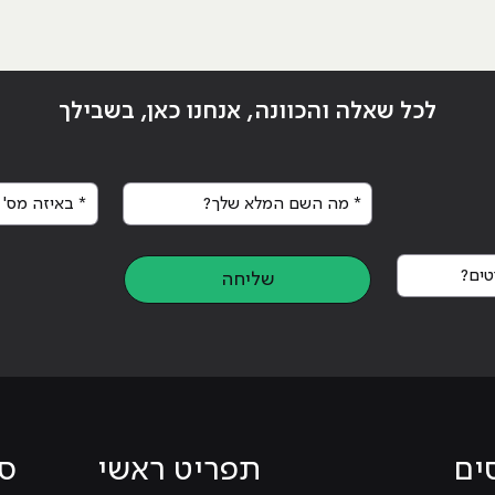
לכל שאלה והכוונה, אנחנו כאן, בשבילך
* מה השם המלא שלך?
* באיזה מס' א
ים?
שליחה
ים
תפריט ראשי
סי