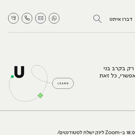
לחץ לחיפוש
דברו איתנו
רק בקרב בני
אפשרי, כל זאת
הסדנה תועבר על ידי על ידי יגאל קיטון, מרצה מטעם אגודת המעצבים הגרפיים ותתקיים ב-12.9.23 בשעה 18:00 ב-Zoom לינק ישלח לסטודנטים/