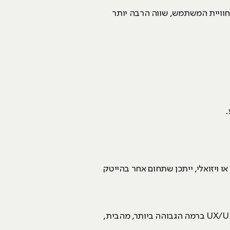
לחשוב על חוויית המשתמש, שווה הרבה יותר
.
ו ויזואלי, ייתכן שתחום אחר בהייטק
המרחק מהמרכז כבר מזמן לא צריך לעצור אתכם. תושבי באר שבע והדרום יכולים היום ללמוד עיצוב גרפי ו-UX/UI ברמה הגבוהה ביותר, מהבית,