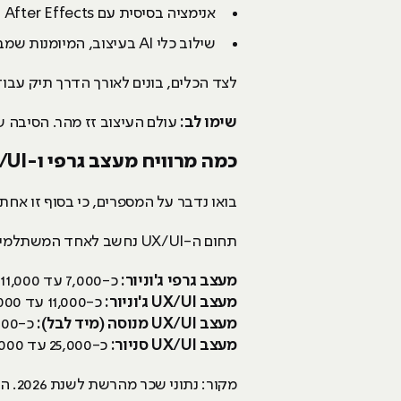
אנימציה בסיסית עם After Effects ו-Premiere.
שילוב כלי AI בעיצוב, המיומנות שמבדילה מעצב מעודכן ממעצב שנשאר מאחור.
לצד הכלים, בונים לאורך הדרך תיק עבודות (Portfolio). זה המסמך שבאמת פותח דלתות בראיונות, יותר
שימו לב:
עולם העיצוב זז מהר. הסיבה שהקורס משלב כלי AI היא שהיום כבר לא מספיק
כמה מרוויח מעצב גרפי ו-UX/UI בישראל
בואו נדבר על המספרים, כי בסוף זו אחת
תחום ה-UX/UI נחשב לאחד המשתלמים בעיצוב, והשכר בו גבוה משמעותית מעיצוב גרפי קלאסי בלבד:
מעצב גרפי ג'וניור:
כ-7,000 עד 11,000 ש"ח בחודש.
מעצב UX/UI ג'וניור:
כ-11,000 עד 15,000 ש"ח בחודש.
מעצב UX/UI מנוסה (מיד לבל):
כ-16,000 עד 24,000 ש"ח בחודש.
מעצב UX/UI סניור:
כ-25,000 עד 35,000 ש"ח בחודש.
מקור: נתוני שכר מהרשת לשנת 2026. המספרים משתנים לפי ניסיון, מקום עבודה וגודל החברה.