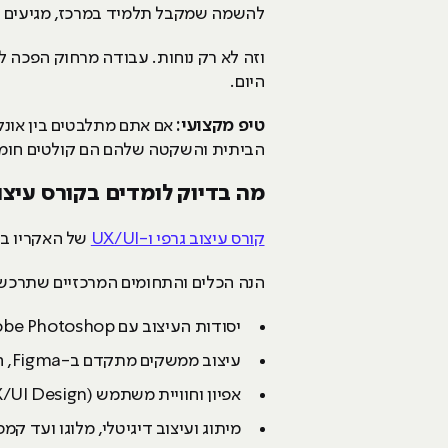
להשמה שמקבל תלמיד במרכז, מגיעים א
וזה לא רק נוחות. עבודה מרחוק הפכה ל
היום.
טיפ מקצועי:
אם אתם מתלבטים בין אונל
הביתית והשקטה שלהם הם קולטים חומר 
מה בדיוק לומדים בקורס עיצוב גרפ
קורס עיצוב גרפי ו-UX/UI
של האקריו בנ
הנה הכלים והתחומים המרכזיים שתרכשו
יסודות העיצוב עם Adobe Photoshop ו-Illustrator, הבסיס של כל מעצב גרפי.
עיצוב ממשקים מתקדם ב-Figma, הכלי שכבש את עולם ה-UX/UI.
אפיון וחוויית משתמש (UX/UI Design), החלק שהפך את המקצוע למבוקש כל כך.
מיתוג ועיצוב דיגיטלי, מלוגו ועד קמפ