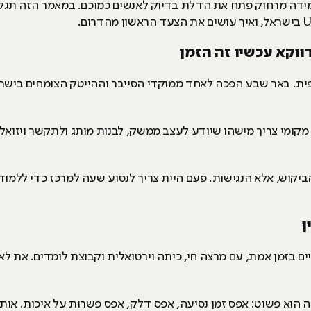
ידה מרחוק פתח את הדלת בדיוק לאנשים כמוכם. במאמר הזה תגלו אי
ווקא עכשיו זה הזמן
רפית. באר שבע הפכה לאחד ממוקדי הסייבר וההייטק הצומחים בישר
קומי צריך מישהו שיודע לעצב ממשק, לבנות מותג ולתקשר ויזואלי
יקוש, אלא הנגישות. פעם היית צריך לנסוע שעה למרכז כדי ללמוד
ן
 בזמן אמת, עם מרצה חי, כיתה וירטואלית וקבוצת לומדים. את ל
הוא פשוט: אפס זמן נסיעה, אפס דלק, אפס פשרות על איכות. אותו סי