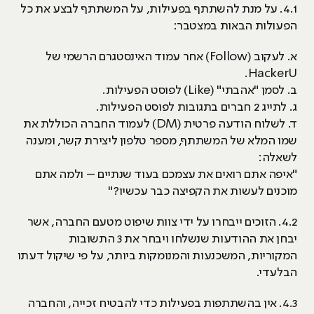
4.1. על מנת להשתתף בפעילות, על המשתתף לבצע את כל
הפעולות הבאות במצטבר:
א. לעקוב (Follow) אחר עמוד האינסטגרם הרשמי של
HackerU.
ב. לסמן "אהבתי" (Like) לפוסט הפעילות.
ג. לתייג 2 חברים בתגובות לפוסט הפעילות.
ד. לשלוח הודעה פרטית (DM) לעמוד החברה הכוללת את
שמו המלא של המשתתף, מספר טלפון ליצירת קשר, ומענה
לשאלה:
"איפה אתם רואים את עצמכם בעוד שנתיים – ולמה אתם
מוכנים לעשות את הקפיצה כבר עכשיו?"
4.2. הזוכים ייבחרו על ידי צוות שיפוט מטעם החברה, אשר
יבחן את ההודעות שנשלחו ויבחר את 3 התשובות
המקוריות, המשכנעות והמנומקות ביותר, על פי שיקול דעתו
הבלעדי.
4.3. אין בהשתתפות בפעילות כדי להבטיח זכייה, והחברה