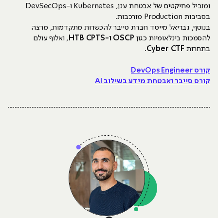
ומוביל פרויקטים של אבטחת ענן, Kubernetes ו-DevSecOps
בסביבות Production מורכבות.
בנוסף, גבריאל מייסד חברת סייבר להכשרות מתקדמות, מרצה
להסמכות בינלאומיות כגון
OSCP ו-HTB CPTS
, ואלוף עולם
בתחרות
Cyber CTF
.
קורס DevOps Engineer
קורס סייבר ואבטחת מידע בשילוב AI