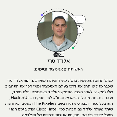
אלדד סרי
ראש תחום אנימציה וגיימינג
מנהל תחום האנימציה בתלת מימד ופיתוח משחקים, הוא אלדד סרי
שכבר מגיל 13 החל את דרכו בעולם האנימציה ומאז הפך את התחביב
שלו למקצוע. לאחר הצבא התמקצע אלדד באנימציה ותלת מימד,
ועבד בחברות מובילות בישראל ובחו"ל. לצד תפקידו ב-HackerU,
הוא בעל סטודיו עצמאי מצליח בשם The Pixelers ובשנים האחרונות
שיתף פעולה אלדד עם חברות כמו: Cisco, Intel ועוד. בזמנו הפנוי
מפסל אלדד כלי שח-מט, מיניאטורות ודמויות של פיוצ'רמה,