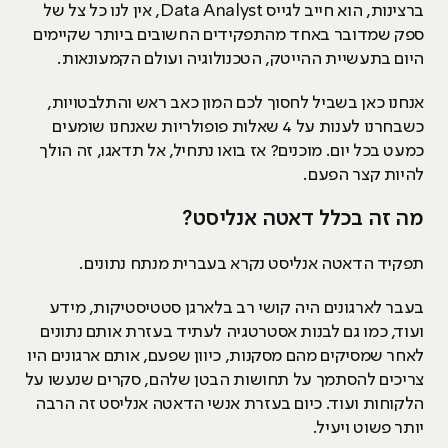
ברצינות, הוא חייב לגייס Data Analyst, אין לנו כל צל של
ספק שמדובר באחד מהתפקידים החשובים ביותר שקיימים
היום בתעשיית ההייטק, הטכנולוגיה ועולם הקמעונאות.
אנחנו כאן בשביל לחסוך לכם המון כאב ראש והתלבטויות,
כשבחרנו לענות על 4 שאלות פופולריות שאנחנו שומעים
כמעט בכל יום. מוכנים? אז בואו נתחיל, אל תדאגו, זה הולך
להיות קצר הפעם.
מה זה בכלל דאטה אנליסט?
תפקיד הדאטה אנליסט נקרא בעברית מנתח נתונים.
בעבר לארגונים היה קושי רב בלארגן סטטיסטיקות, מידע
ועוד, כמו גם לבנות אסטרטגיה לעתיד בעזרת אותם נתונים
לאחר שמסיקים מהם מסקנות, כיוון שפעם, אותם ארגונים היו
צריכים להסתמך על תחושות הבטן שלהם, סקרים שנעשו על
הלקוחות ועוד. כיום בעזרת אנשי הדאטה אנליסט זה הרבה
יותר פשוט ויעיל.