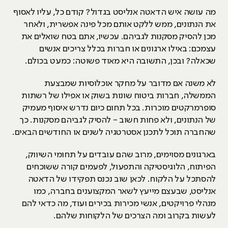
מה עושה איש הדאטה אנליסט בגדול? קודם כל, עליו לאסוף
את הנתונים, ממש ללקט אותם מכל פינה אפשרית, ולאחר
מכן להסיק מסקנות לגביהם. עכשיו, אתם בטח שואלים את
עצמכם: באילו ארגונים או חברות בכלל צריכים אנשים
שכאלה? ובכן, התשובה היא מאוד פשוטה: כמעט בכולם.
לא משנה אם מדובר על מחקר אוכלוסיות שמבצעת
הממשלה, חברות ביטוח שונות בשוק או אפילו של רשתות
סופרמרקטים מוכרות. בכל תחום כיום נדרש איסוף מעמיק
של הנתונים, ולא פחות חשוב - להסיק לגביהם מסקנות. כך
שהחברה תוכל לתכנן אסטרטגיה לשנים או החודשים הבאים.
בארגונים מסוימים, מרוב שהם עובדים על תחומי השיווק,
הפיתוח, הלוגיסטיקה והתפעול, לפעמים קורה ששוכחים
להסתכל על הלקוח. לכאן שוב נכנס תפקידו של הדאטה
אנליסט, שבעצם מייעץ לשאר המקצוענים בחברה, כמו
מנהלי פרויקטים, אנשי מכירות בכירים ועוד, מה כדאי להם
לעשות בקרוב ומה הצרכים של הלקוחות שלהם.