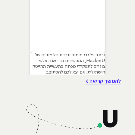
נכתב על ידי מומחי תכנית הלימודים של
HackerU, המכשירים מדי שנה אלפי
בוגרים לתפקידי מפתח בתעשיית ההייטק
הישראלית. אם יצא לכם להסתובב
במסדרונות ההייטק, לשמוע פודקאסטים
להמשך קריאה >
טכנולוגיים או אפילו סתם לקרוא חדשות,
סביר להניח שנתקלתם בשם פייתון
(Python). השם הזה הפך כמעט למילה
נרדפת לחדשנות, והוא מופיע בכל שיחה
על התחומים החמים ביותר של ימינו: