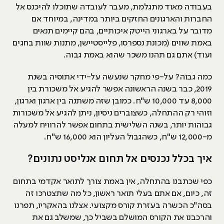
בעבודה מאוד מתגלמת, מעבר לעובדה שתוכלו להיכנס אל
החברות והארגונים החזקים ביותר במדינה, במיוחד אם
מדובר על בארגוני הייטק איכותיים, בהם קיימים תנאים
באמת שווים (מכונת נספרסו, פלייסטיישן, מתנות שוות בחגים
ועוד) אתם גם תהנו משכר שהוא באמת גבוה.
כמה גבוה? על-פי מחקר שנעשה על-ידי אתוסיה בשנת
2019, כבר בשנה הראשונה אפשר להגיע אל משכורת בין
8,000 עד 10,000 ש"ח. כמובן שזה משתנה בין ארגון וארגון,
וזוהי רק ההתחלה, כשצוברים ניסיון, ניתן להגיע אל משכורות
גבוהות יותר, בשנה השלישית בתחום אפשר להרוויח למעלה
מ-12,000 ש"ח, כשהגבול העליון הוא 16,000 ש"ח.
איך בכלל נכנסים אל תחום אנליסט נתונים?
כפי שכתבנו בהתחלה, אין באמת צורך לתואר אקדמי בתחום
זה, כיום, אם אתם בעלי תואר ראשון, כל מה שתצטרכו זה
בסה"כ הכשרה בעזרת קורס מקצועי. אצלנו בהאקריו, תפרנו
והרכבנו את הקורס המושלם בשביל כך, שמשלב גם את