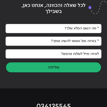
Continue reading
"דאטה אנליסט למי התחום מתאים?"
ing
לכל שאלה והכוונה, אנחנו כאן,
בשבילך
* מה השם המלא שלך?
* באיזה מס' אפשר להשיג אותך?
לאיזה מייל לשלוח פרטים?
שליחה
036135565