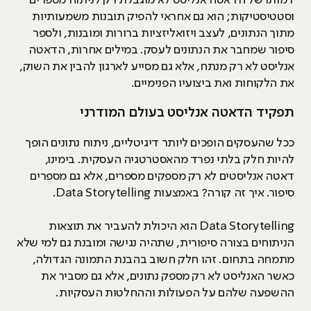
דמותו של הדאטה אנליסט לא מוגבלת רק לניתוח מספרים
וסטטיסטיקות; הוא גם אחראי להפיק תובנות משמעותיות
מתוך הנתונים, לעצב ויזואליזציות ברורות ומובנות, ולספר
סיפור שמחבר את הנתונים לעסק. במילים אחרות, הדאטה
אנליסט לא רק מנתח, אלא גם מסייע לארגון להבין את השוק,
את הלקוחות ואת ביצועיו הפנימיים.
תפקיד הדאטה אנליסט בעולם המודרני
ככל שהעסקים הופכים ליותר דיגיטליים, ניתוח נתונים הופך
להיות חלק בלתי נפרד מהאסטרטגיה העסקית. בימינו,
דאטה אנליסטים לא רק מספקים מספרים, אלא גם מספרים
סיפור. איך זה קורה? באמצעות Data Storytelling.
Data Storytelling הוא היכולת להעביר את תוצאות
הניתוחים בצורה סיפורית, שתהיה נגישה ומובנת גם למי שלא
מתמחה בתחום. זהו חלק חשוב בהבנת התמונה הגדולה,
כאשר האנליסט לא רק מספק נתונים, אלא גם מסביר את
ההשפעה שלהם על הפעולות וההחלטות העסקיות.