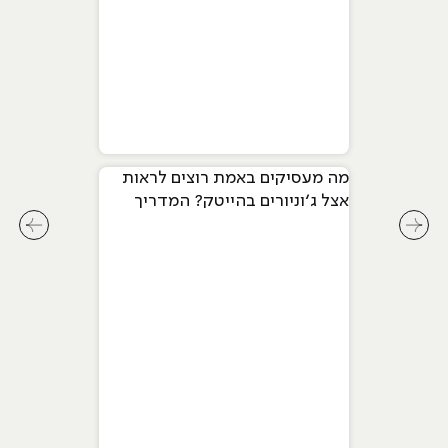
מה מעסיקים באמת רוצים לראות
אצל ג׳וניורים בהייטק? המדריך
המלא ל-2026
לחץ לשיקופית קודמת בסליידר מאמרים
לחץ ל