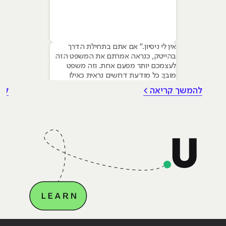
אין לי ניסיון." אם אתם בתחילת הדרך
בהייטק, כנראה אמרתם את המשפט הזה
לעצמכם יותר מפעם אחת. וזה משפט
מובן: כל מודעת דרושים נראית כאילו
נכתבה עבור מישהו שכבר עבד בצוות,
להמשך קריאה >
לה
כבר נגע במוצר אמיתי, כבר צבר ביטחון.
אבל הנה האמת שרוב הג׳וניורים לא
מכירים: ניסיון הוא לא הדבר היחיד
שמעסיקים מחפשים, ובמקרים רבים הוא