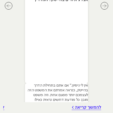
המלא ל-2026
לחץ לשיקופית קודמת בסליידר מאמרים
לחץ ל
אין לי ניסיון." אם אתם בתחילת הדרך
בהייטק, כנראה אמרתם את המשפט הזה
לעצמכם יותר מפעם אחת. וזה משפט
מובן: כל מודעת דרושים נראית כאילו
נכתבה עבור מישהו שכבר עבד בצוות,
להמשך קריאה >
לה
כבר נגע במוצר אמיתי, כבר צבר ביטחון.