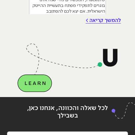
HackerU, המכשירים מדי שנה אלפי
בוגרים לתפקידי מפתח בתעשיית ההייטק
הישראלית. אם יצא לכם להסתובב
במסדרונות ההייטק, לשמוע פודקאסטים
להמשך קריאה >
טכנולוגיים או אפילו סתם לקרוא חדשות,
סביר להניח שנתקלתם בשם פייתון
(Python). השם הזה הפך כמעט למילה
נרדפת לחדשנות, והוא מופיע בכל שיחה
על התחומים החמים ביותר של ימינו:
Continue reading
"יום בחייו של אנליסט"
לכל שאלה והכוונה, אנחנו כאן,
בשבילך
* מה השם המלא שלך?