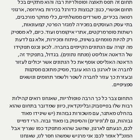
תחום זה תפס תאוצה ופופולריות רבה והוא מתקיים בכל
תחום אפשרי, כגון: קבוצות כדורגל בכירות באירופה, ארגוני
רפואה בכירים, משרדים ממשלתיים, כלי מחקר מורכבים,
בתי עסק העוסקים במכירה למגזר הפרטי, קמעונאות,
רשתות סופרמרקטים, אתרי איקומרס ועוד. כיום, לא מספיק
רק להיות מומחים בשיווק, פיתוח ומכירות, אלא גם לדעת
מה קורה עם הנתונים הקיימים בחברה. לכאן נכנס תפקידו
של הדאטה אנליסט (מנתח נתונים). בגדול, בתפקיד זה,
הדאטה האנליסט אוסף את כל הנתונים אשר יכולים לעזור
לחברה או לארגון בו הוא עובד, מסיק מתוכם מסקנות
ובעזרת כך עוזר לחברה לשפר ולשמר תחומים ונושאים
ספציפיים.
התחום צבר כל כך הרבה פופולריות, שאנחנו רואים קהילות
רבות שלו בפייסבוק ובלינקדאין, כיוון שמדובר בתחום שהוא
בהחלט מאתגר, עם משכורות גבוהות (יש שיגידו מאוד
גבוהות, גם לג'וניורים) והסיפוק בו מאוד גבוה. הרי דמיינו
לכם, הגעתם לארגון, שחשב שהוא מתפקד כמו שצריך אבל
המנכ"ל אומר לכם: אני מרגיש שמשהו חסר לנו, שאנחנו