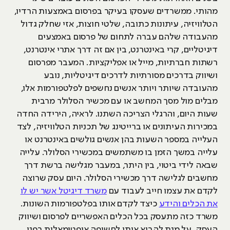
מהותי. ממשרדים שעסקו בעיקר בפרסום באמצעות הרדיו,
הטלוויזיה, עיתונות כתובה, שלטי חוצות, אזי שחלק גדול
מהעבודה שלהם עברה לתחום של פרסום באמצעים
דיגיטליים, קרי באינטרנט, בין אם זה דרך אתרי אינטרנט,
רשתות חברתיות, מייל או אפליקציות. המעבר מפרסום
ושיווק בדרכים מסורתיות לדרכים דיגיטליות, נובע
מהעובדה שיותר ויותר אנשים נחשפים לפלטפורמות אלו,
מבלים מול מסך המחשב או עם מכשיר הסלולר מרבית
שעות היום, והרגלי הצריכה השתנו. לראיה, הירידה החדה
במכירות העיתונים או ברייטינג של תכניות הטלוויזיה, לצד
העלייה במספר השעות בהן אנשים גולשים באינטרנט או
עלייה במשך הזמן בו משתמשים במכשירי הסלולר. עלייה
שבאה לידי ביטוי, בין היתר, במעבר מגלישה ברשת דרך
מחשבים לגלישה דרך מכשירי הסלולר. היום עסק שרוצה
לקדם את עצמו חייב לעבוד עם
משרד דיגיטל אשר יש לו
את הכלים והידע
כיצד לקדם אותו בפלטפורמות השונות.
משרד כזה מתעסק בכל הכלים האפשריים לפרסום ושיווק
העסק, על מנת להביא אותו לחשיפה אופטימאלית בפני