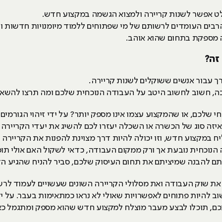
חלט אפשר לשנות קריירה ולמצוא הגשמה במקצוע חדש.
הרבים העומדים לרשותם של מי שפתוחים ללמוד מיומנויות חדשות
רה מספקת בתחום שהוא אוהב.
זה?
רך עבור אנשים ששוקלים לשנות קריירה.
בה, חשוב לחשוב היטב על העבודה הנוכחית שלכם ומה תרצו להשאי
 שלכם, או שהמקצוע עצמו אינו מספק יותר? על ידי זיהוי הגורמים
איזה סוג של הכשרה או השכלה יעזרו לכם להשיג את יעדי הקריירה
ח במקצוע חדש, וזו יכולה להיות דרך מצוינת להפנות את הקריירה 
הנוכחית נובעת אך ורק ממקום העבודה, כדאי לשקול האם אולי ת
עתם להבנה שמיציתם את תחום העיסוק שלכם, סביר להניח שהגיע הז
ת שוק העבודה ואת מסלולי הקריירה השונים שעשויים לעמוד לרשות
וב להיות פתוחים לאפשרויות שאולי לא נראו כמתאימות בעבר. על 
כם, תוכלו לבצע מעבר מוצלח למקצוע חדש שהוא מספק ומתגמל כ