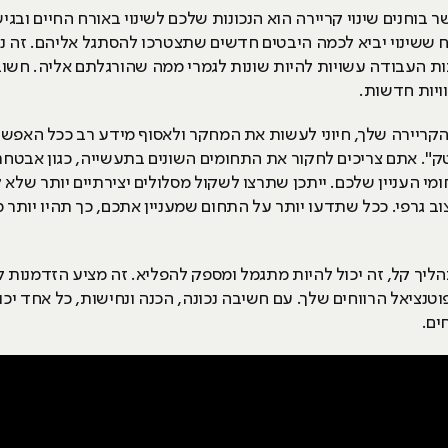
 בוחנים שינוי קריירה הוא הנכונות שלכם לשינוי באורח החיים ו
ח ששינוי יביא לכמה היבטים חדשים שתצטרכו להסתגל אליהם. זה נכ
 העבודה עשויות להיות שונות לגמרי ממה שהורגלתם אליה. חשוב
ויות חדשות.
הקריירה שלך, חיוני לעשות את המחקר ולאסוף מידע רב ככל האפשר
טק". אתם צריכים לחקור את התחומים השונים בתעשייה, כגון אבטחת
י העניין שלכם. ייתכן שתרצו לשקול מסלולים יצירתיים יותר שלא ק
צוב גרפי. ככל שתדעו יותר על התחום שמעניין אתכם, כך תהיו יותר
הליך קל, זה יכול להיות מתגמל ומספק להפליא. זה מציע הזדמנות ל
פוטנציאל הרווחים שלך. עם חשיבה נכונה, הכנה ונחישות, כל אחד י
ים.