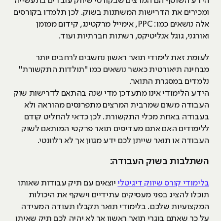
הידע השוטף הם המרצים שבקורסי שיווק עובדים בתעשייה
ומכירים את הדרישות המשתנות בשוק. לכן תלמדו בקורסים
אלה נושאים כמו: PPC, אימייל מרקטינג, קידום ממומן
ואורגני, גוגל אנליטיקס, רשתות חברתיות ועוד.
לעומת זאת לימודי תואר ראשון נחשבים לרחבים יותר
מבחינה תיאורטית כאשר נושאים כמו "תולדות התקשורת"
נלמדים במסגרת התואר.
הידע הלימודי אינו מתעדכן מדי שנה בהתאם לדרישות שוק
העבודה משום שמרבית המרצים מתפרנסים מהוראה ולא
בעבודה באחת מכלי התקשורת. לכן כדאי להחליט קודם
ללימודים האם אתם מעדיפים תואר פרקטי המותאם לשוק
העבודה או תואר שייתן לכם ידע מגוון אך לא רלוונטי.
השתלבות בשוק העבודה:
בלימודי קורס שיווק דיגיטלי
יוצאים עם תיק עבודות שאותו
תוכלו להציג בפני מעסיקים עתידיים וישקף את היכולות
המקצועיות שלכם. בלימודי תואר תקבלו תעודה המעידה
על כך שאתם בוגרי תואר ראשון אך לא יהיה לכם תיק שאיתו