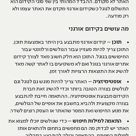
האתר לא מקודם. ההבדל המהותי בין שני סוגי הקידום הוא
התשלום לגוגל כשקידום אורגני מקדם את האתר עצמו ולא
רק מודעה.
מה עושים בקידום אורגני
תוכן
– קידום אורגני מתבצע בין היתר באמצעות תוכן.
התוכן צריך להיות מעניין עבור הגולשים ורלוונטי עבור
החיפושים בגוגל. התוכן הוא חלק חשוב מאד לצורך קידום
אתרים אורגני בגוגל ואם לא משקיעים בו לאתר קשה מאד
להשיג את התוצאות הרצויות לאורך זמן.
אופטימיזציה
– האתר צריך להיות מוגש גם לגוגל וגם
לגולשים בצורה הטובה ביותר וכדי להשיג זאת חברת
הקידום מבצעת אופטימיזציה. ההתאמה חייבת להתבצע
בצורה מקצועית ולהביא בחשבון את אופיים של הגולשים,
את מנוע החיפוש ואת המסר שהאתר או העסק רוצים לשדר.
התאמה למילות חיפוש
– כדי שגולשים יוכלו למצוא את
האתר יש לבדוק מה הם מחפשים בתחום ולהתאים אותו
למילות המפתח. ההתאמה יכולה להתבצע בתהליך