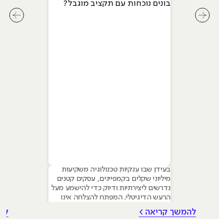
בונים נוכחות עם תקציב מוגבל?
לחץ לשיקופית קודמת בסליידר מאמרים
לחץ ל
בעידן שבו ענקיות טכנולוגיה משקיעות
מיליוני שקלים בקמפיינים, עסקים קטנים
נדרשים ליצירתיות ודיוק כדי להישמע מעל
הרעש הדיגיטלי. המפתח להצלחה אינו
טמון בגודל התקציב, אלא ביכולת לשלב
להמשך קריאה >
לה
עקרונות של שיווק דיגיטלי לעסקים קטנים