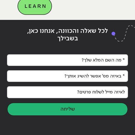
Continue reading
"מנהל דיגיטל, בקידום אתרים כבר
ing
לכל שאלה והכוונה, אנחנו כאן,
התמקצעת?"
התמ
בשבילך
* מה השם המלא שלך?
* באיזה מס' אפשר להשיג אותך?
לאיזה מייל לשלוח פרטים?
שליחה