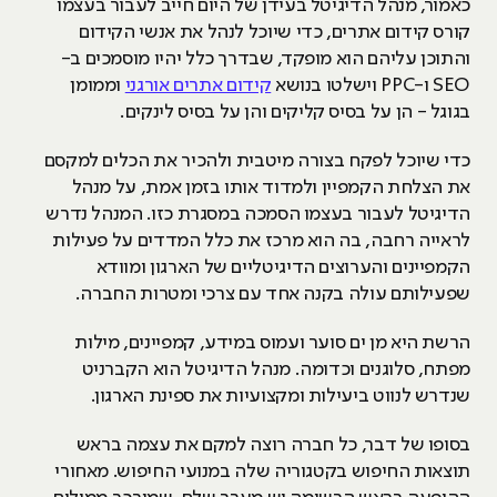
כאמור, מנהל הדיגיטל בעידן של היום חייב לעבור בעצמו
קורס קידום אתרים, כדי שיוכל לנהל את אנשי הקידום
והתוכן עליהם הוא מופקד, שבדרך כלל יהיו מוסמכים ב-
SEO ו-PPC וישלטו בנושא
קידום אתרים אורגני
וממומן
בגוגל - הן על בסיס קליקים והן על בסיס לינקים.
כדי שיוכל לפקח בצורה מיטבית ולהכיר את הכלים למקסם
את הצלחת הקמפיין ולמדוד אותו בזמן אמת, על מנהל
הדיגיטל לעבור בעצמו הסמכה במסגרת כזו. המנהל נדרש
לראייה רחבה, בה הוא מרכז את כלל המדדים על פעילות
הקמפיינים והערוצים הדיגיטליים של הארגון ומוודא
שפעילותם עולה בקנה אחד עם צרכי ומטרות החברה.
הרשת היא מן ים סוער ועמוס במידע, קמפיינים, מילות
מפתח, סלוגנים וכדומה. מנהל הדיגיטל הוא הקברניט
שנדרש לנווט ביעילות ומקצועיות את ספינת הארגון.
בסופו של דבר, כל חברה רוצה למקם את עצמה בראש
תוצאות החיפוש בקטגוריה שלה במנועי החיפוש. מאחורי