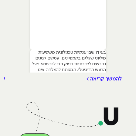
בעידן שבו ענקיות טכנולוגיה משקיעות
מיליוני שקלים בקמפיינים, עסקים קטנים
נדרשים ליצירתיות ודיוק כדי להישמע מעל
הרעש הדיגיטלי. המפתח להצלחה אינו
טמון בגודל התקציב, אלא ביכולת לשלב
להמשך קריאה >
לה
עקרונות של שיווק דיגיטלי לעסקים קטנים
– שילוב חכם של טכנולוגיה, דאטה וכלי AI
גנרטיביים שחוסכים זמן ומשאבים יקרים.
מאמר זה מיועד לבעלי עסקים ומשווקים
בתחילת דרכם המעוניינים