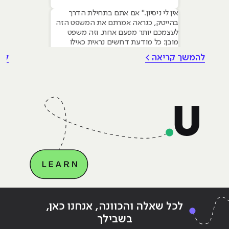
אין לי ניסיון." אם אתם בתחילת הדרך
בהייטק, כנראה אמרתם את המשפט הזה
לעצמכם יותר מפעם אחת. וזה משפט
מובן: כל מודעת דרושים נראית כאילו
נכתבה עבור מישהו שכבר עבד בצוות,
להמשך קריאה >
לה
כבר נגע במוצר אמיתי, כבר צבר ביטחון.
אבל הנה האמת שרוב הג׳וניורים לא
מכירים: ניסיון הוא לא הדבר היחיד
שמעסיקים מחפשים, ובמקרים רבים הוא
Continue reading
"שיווק דיגיטלי באמצעות בינה
ing
לכל שאלה והכוונה, אנחנו כאן,
מלאכותית – AI"
מלאכ
בשבילך