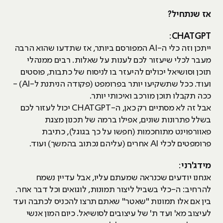
אז שנתחיל?
:
CHATGPT
ייתכן וזה כלי ה-AI המפורסם ביותר, אז שתדעו שהוא הרבה
מעבר לכלי שיעזור לכם לענות על שאלות. רבים ממנהלי
תוכן וסושיאל יכולים להיעזר בו לניסוח של כתבות, פוסטים
ועוד. ככל שתשקיעו יותר בפרומפט (פקודה הניתנת ל-AI) -
ככה תקבלו תוכן מורכב ואיכותי יותר.
אבל זה לא מסתיים רק כאן, ה-CHATGPT יכול לעזור לכם
בשלל פתרונות שונים, אפילו ברמה של תכנון מצגת
פאוורפוינט מתוחכמות (חפשו על כך בגוגל), כתיבת
פרומפטים לכלי AI אחרים (עליהם נכתוב בהמשך) ועוד.
מידג'רני
:
אנחנו יודעים שכנראה שמעתם עליו, אבל עדיין נשמח
להרחיב: ה-כלי בשביל ליצור תמונות, לוגואים וכל דבר אחר.
בין אם אלו תמונות "שאטר" שאתם תרצו להכניס לכתבה ועד
לעיצוב מא' ועד ת' של עיצובים לסושיאל. כיום המון אנשי