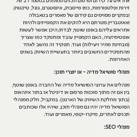
אחראים על קידום ופרסום תכנים ממומנים במספר רב של
זירות ופלטפורמות, כמו פייסבוק, אינסטגרם, גוגל, טיקטוק
ובמקרים מסוימים גם קידום של מאמרים בטאבולה
ואאוטבריין.מטרתם היא להקים את הקמפיינים ולהיות
אחראים עליהם באופן שוטף, לבדוק היכן אפשר לעשות
אופטימיזציה, האם הקמפיין עובד ומתפקד כמו שצריך
(מבחינת מחיר ויעילות) ועוד. תפקיד זה נחשב לאחד
מהתפקידים החשובים ביותר בתעשיית השיווק בשנים
האחרונות.
מנהלי סושיאל מדיה - או יוצרי תוכן:
מנהלים את ערוצי הסושיאל מדיה של החברה באופן שוטף,
בין אם זה מתוך סוכנות פרסום או דיגיטל או בתור אינהאוס
(בתוך מחלקת השיווק של הארגון). במקביל, חלק ממנהלי
הסושיאל מדיה יהיו גם מנהלי תוכן, שיהיו אלו שכותבים
תכנים לאתרים, מיקרו-קופי, מאמרים ועוד.
מנהלי SEO: