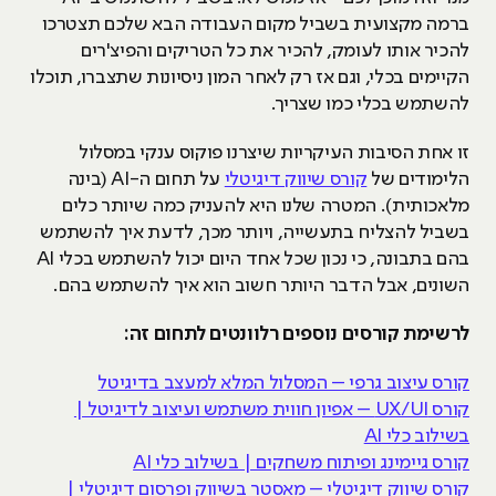
ברמה מקצועית בשביל מקום העבודה הבא שלכם תצטרכו
להכיר אותו לעומק, להכיר את כל הטריקים והפיצ'רים
הקיימים בכלי, וגם אז רק לאחר המון ניסיונות שתצברו, תוכלו
להשתמש בכלי כמו שצריך.
זו אחת הסיבות העיקריות שיצרנו פוקוס ענקי במסלול
הלימודים של
קורס שיווק דיגיטלי
על תחום ה-AI (בינה
מלאכותית). המטרה שלנו היא להעניק כמה שיותר כלים
בשביל להצליח בתעשייה, ויותר מכך, לדעת איך להשתמש
בהם בתבונה, כי נכון שכל אחד היום יכול להשתמש בכלי AI
השונים, אבל הדבר היותר חשוב הוא איך להשתמש בהם.
לרשימת קורסים נוספים רלוונטים לתחום זה:
קורס עיצוב גרפי – המסלול המלא למעצב בדיגיטל
קורס UX/UI – אפיון חווית משתמש ועיצוב לדיגיטל |
בשילוב כלי AI
קורס גיימינג ופיתוח משחקים | בשילוב כלי AI
קורס שיווק דיגיטלי – מאסטר בשיווק ופרסום דיגיטלי |