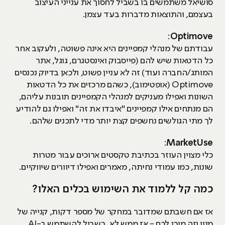
סושיאל משתמשים בו בשביל לחסוך את ענייני העיצוב
בעצמם, והתוצאות מדברות בעד עצמן.
:
Optimove
עבודתם של מנהלי קמפיינים היא אינה פשוטה, ולעקוב אחר
כל הדטאות שיש להם (פייסבוק ואינסטגרם, גוגל, אתר
המותג/החברה ועוד) זה לא עניין פשוט, ולכאן בדיוק נכנסים
Optimove (אופטימוב), כשהם מרכזים את כל הדטאות
השונות ואפילו מעניקים למנהלי הקמפיינים תובנות עליהם,
הם מנתחים אילו קמפיינים "איבדו את זה" ואפילו גם להודיע
לך מתי הגולשים נחשפים קצת יותר מדי לתכנים שלהם.
:
MarketUse
כלי מצוין העוזר בכתיבת טקסטים ארוכים עבור מטרות
שונות, כמו עמודי נחיתה, מאמרים ואפילו דיוורים שיווקיים.
כמה קל ללמוד את השימוש בכלים האלו?
אז אם חשבתם שמדובר במחקר של מספר דקות, קנייה של
מנוי וזה מוכן לכם - אז ממש לא. בשביל להשתמש ב-AI