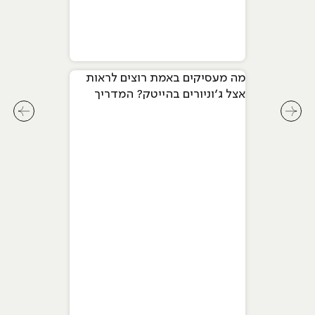
מה מעסיקים באמת רוצים לראות
אצל ג׳וניורים בהייטק? המדריך
המלא ל-2026
לחץ לשיקופית קודמת בסליידר מאמרים
לחץ ל