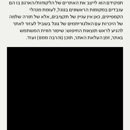
תפקידם הוא לייצב את האתרים של הלקוחות/הארגון בו הם
עובדים במקומות הראשונים בגוגל, לעומת מנהלי
הקמפיינים, כאן אין עניין של תקציבים, אלא של תורה שלמה
של היכרות עם האלגוריתמים של גוגל בשביל לעזור לאתר
להגיע לראש תוצאות החיפוש: שיפור חווית המשתמש
באתר, זמן העלאת האתר, תוכן (והרבה ממנו) ועוד.