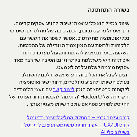
בשורה התחתונה
שיווק במייל הוא כלי עוצמתי שיכול להניע עסקים קדימה.
דרך אימייל מרקטינג נכון, הכנה טובה של ניוזלטרים ושימוש
בכלי אוטומציה מתקדמים, אפשר לשפר את הקשר עם
הלקוחות ולראות עם הזמן צמיחה וגדילה של ההכנסות.
השקעה בזמן ובמאמץ להקמת ותפעול מערכות דיוור
איכותיות היא משתלמת ביותר וזו גם הסיבה שהרבה מאד
עסקים מוכנים לשלם על זה לא מעט.
רוצים לקבל את הכלים והידע שיאפשרו לכם להשתלב
בעולם השיווק ולהציע ניוזלטרים, דיוור ישיר ואוטומציה
ללקוחות פרטיים? זה הזמן
ליצור קשר
עם יועצי הלימודים
והקריירה של HackerU 'החממה' להכשרת דור העתיד של
ההייטק למידע נוסף אם עולם השיווק מעניין אותך .
קורס עיצוב גרפי – המסלול המלא למעצב בדיגיטל
קורס UX/UI – אפיון חווית משתמש ועיצוב לדיגיטל |
בשילוב כלי AI