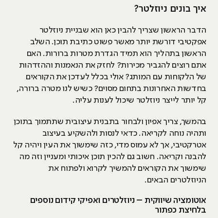
איך בונים ניוזלטר?
הדבר הראשון שצריך להבין כאן הוא שבניית ניוזלטר
אפקטיבי דורשת יותר מאשר פשוט כתיבת תוכן. השלב
הראשון בתהליך הוא תמיד הגדרת מטרות ברורות. האם
אתם רוצים להגביר מכירות? לחזק את הנאמנות וההזדהות
של הלקוחות עם המותג? אולי בכלל לעדכן את הקוראים
בחדשות האחרונות בתחום מסוים? כשיש לנו מטרה ברורה,
קל יותר לייצר ניוזלטר שיכול לענות עליה.
בהמשך, צריך אפיון ולבחור בתבנית עיצובית שתתמוך בתוכן
ותהיה נוחה לקריאה. כדאי לנסות ולהשקיע בעיצוב
אטרקטיבי, אך לא עמוס מדי, כזה שימשוך את העין ויהיה קל
להבנה וקריאה. חשוב גם להכין תוכן איכותי ומעניין וזה מה
שימשוך את הקוראים להמשיך לקרוא ולפתוח את
הניוזלטרים הבאים.
אוטומציה שיווקית – ניוזלטרים ואפיקי קידום נוספים
בלחיצת כפתור