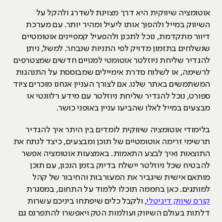
אוטומציה שיווקית היא דרך מצוינת לשדרג ולהקל על
השיווק במייל ולהפוך אותו ליעיל ומהיר יותר. עם מערכת
דיוור מתקדמת, נוכל לתכנן ולהפעיל קמפיינים אוטומטיים
שנשלחים בתזמון מדויק לפי התניות שנבחר. למשל, ניתן
להגדיר שליחת ניוזלטר אוטומטי למנויים חדשים שמצטרפים
לרשימה, או לשלוח סדרת אימיילים שמבוססת על התנהגות
המשתמשים באתר שלנו. אם לצורך העניין אנחנו מוכרים ציוד
ספורט, נוכל להגדיר שליחת ניוזלטר עם מידע רלוונטי או
מבצעים במייל לאלו שהביעו עניין באופני כושר.
בלימודי אוטומציה שיווקית לומדים בין היתר איך להגדיר
תרשימי זרימה אוטומטיים של תוכן ומבצעים, כיצד לנתח את
התוצאות ואיך לבצע התאמות. באמצעות אוטומציה אפשר
להבטיח שכל ניוזלטר יישלח בדיוק בזמן הנכון, עם תוכן
מותאם אישית שיגביר את המעורבות והחיבור של קהל
למותגים. כאן בחממה תוכלו ללמוד על התחום, במסגרת
קורס שיווק דיגיטלי
, ולקבל כלים שיפתחו ביניכם עשרות
דלתות בעולם השיווק ועולמות הטק ויאפשרו להתפרנס גם