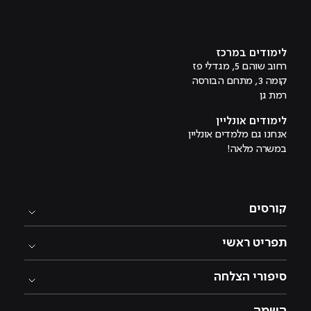
מוביל לעמוד טיקטוק
מוביל לעמוד פייסבוק
מוביל לעמוד לינקדאין
מוביל לעמוד אינסטגרם
מוביל לעמוד היוטיוב
לימודים במרכז
רחוב שוהם 5, מגדלי פז
קומה 3, מתחם הבורסה
רמת גן
לימודים אונליין
אנחנו גם מלמדים אונליין
במשרה מלאה!
קורסים
תפריט ראשי
סיפורי הצלחה
השמה