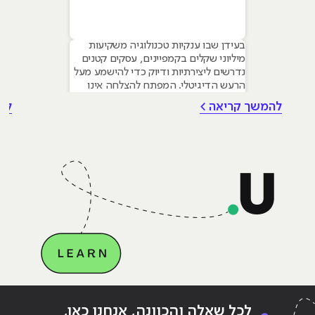
בעידן שבו ענקיות טכנולוגיה משקיעות
מיליוני שקלים בקמפיינים, עסקים קטנים
נדרשים ליצירתיות ודיוק כדי להישמע מעל
הרעש הדיגיטלי. המפתח להצלחה אינו
טמון בגודל התקציב, אלא ביכולת לשלב
להמשך קריאה >
לה
עקרונות של שיווק דיגיטלי לעסקים קטנים
– שילוב חכם של טכנולוגיה, דאטה וכלי AI
גנרטיביים שחוסכים זמן ומשאבים יקרים.
מאמר זה מיועד לבעלי עסקים ומשווקים
בתחילת דרכם המעוניינים
Continue reading
"ניוזלטר – שיווק במייל"
ing
לכל שאלה והכוונה, אנחנו כאן,