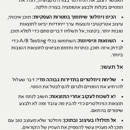
תאפשר לעצב את הניוזלטר בצורה מקצועית, לנהל את
המנויים בקלות ולבצע אוטומציה בצורה חלקה.
הכינו ניוזלטר שיתמוך במטרות העסקיות:
תוכן איכותי,
עיצוב אטרקטיבי והצעות ערך ייחודיות יביאו לתוצאות
טובות יותר. בקיצור, אל תשלחו דברים סתם כדי למלא תוכן.
השוואות וניסיונות:
השתמשו בכלי A/B Testing כדי
לבדוק איזה תוכן, כותרות ותזמון מביאים לתוצאות הטובות
ביותר.
אל תעשו:
שליחת ניוזלטרים בתדירות גבוהה מדי:
דבר שעלול
להרתיע את המנויים ולגרום להם לבטל את המנוי.
ל
א לשכוח לעקוב אחרי התוצאות:
חשוב לנתח את
תוצאות הניוזלטרים כדי להבין מה עובד ומה לא ולבצע
שיפורים בהתאם.
אל תזלזלו בעיצוב ובתוכן:
ניוזלטר שלא מעוצב טוב עם
תוכן לא מעניין עשוי להפסיק את העניין של הקוראים.