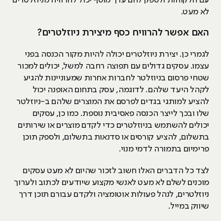
עם הלקוחות ולספק להם ערך מוסף יכול להרוויח מניוזלטרים
לא מעט.
האם אפשר להרוויח כסף מיצירת ניוזלטרים?
לגמרי כן. יצירת ניוזלטרים יכולה להיות מקור הכנסה בפני
עצמו. עסקים גדולים עם תפוצה רחבה למשל, יכולים למכור
שטחי פרסום בניוזלטר לחברות אחרות שמעוניינות להגיע
לקהל היעד שלהם. לדוגמה, עסק בתחום האופנה יכול
להציע למותגי בגדים לפרסם את המוצרים שלהם ב-ניוזלטר
שלו ובכך לייצר הכנסה פאסיבית נוספת. כמו כן, עסקים
יכולים להשתמש בניוזלטרים כדי לקדם מוצרים או שירותים
בתשלום, להציע קורסים או סדנאות בתשלום, ולספק תוכן
פרימיום בתמורה לדמי מנוי.
לצד כל הדברים האלו חשוב לזכור שהיום לא מעט עסקים
מוכנים לשלם לא מעט לאנשי מקצוע שיודעים לכתוב ולערוך
ניוזלטרים, לנהל פעולות אוטומציה ולקדם עבורם תוכן דרך
שיווק במייל.