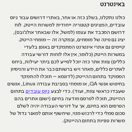
באינטרנט
כולנו נתקלנו, בשלב כזה או אחר, באתרי דרושים עבור גיוס
עובדים, המציגים קטגוריה ייחודית למשרות הייטק. לוח
דרושם המכבד את עצמו (למשל, אלו שבאתר אולג'ובס),
יציג גם פינה של מומחים, ובמקרה זה – מומחי הייטק.
קיימים גם אתרי אינטרנט המתמקדים באופן בלעדי
במשרות הייטק (כלומר, אין אלו לוחות דורשי עבודה
כללים) צוות אתר כזה יוכל לסייע לכם ביתר יעילות, ביחס
לאתרים כללים, מאחר ויש ברשותם כבר את הידע והניסיון
הממוקד בתחום ההייטק (לדוגמא – תוכלו להתמקד
בחיפוש אנשי QA, או מומחי בסביבת עבודה Linux, אנשים
שעבדו כראשי צוות, ועוד). כדי לבצע
גיוס עובדים
בתחום
ההייטק, תוכלו לפרסם מודעה בחינם (ישנם אתרים בהם
הפרסום הוא בחינם, אך על דורשי העבודה יהיה לשלם
סכום סמלי כדי לרכוש מנוי, שיחשוף אותם למאגר גדול של
משרות פנויות בתחום ההייטק).