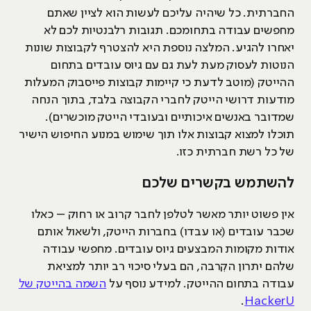
החברתית. כל שיהיה עליכם לעשות הוא לציין שאתם
מחפשים עבודה בתחומכם. תגובות רלבנטיות לכם לא
יאחרו להגיע. המלצה נוספת היא להצטרף לקבוצות שונות
הנוטות לעסוק מעת לעת גם עם גיוס עובדים בתחום
ההייטק (מוטב לדעת כי קיימות קבוצות פייסבוק המעלות
מודעות דרושי הייטק לחברי הקבוצה בלבד, בתוך הנחה
שמדובר באנשים איכותיים ובעובדי הייטק מוכשרים).
תוכלו למצוא קבוצות אלו תוך שימוש במנוע החיפוש הישיר
של כל רשת חברתית כזו.
להשתמש בקשרים שלכם
אין פשוט יותר מאשר לטלפן לחבר קרוב או רחוק – כאלו
שכבר עובדים (או עבדו) בחברות הייטק, ולשאול אותם
אודות מקומות המבצעים גיוס עובדים. מחפשי עבודה
שלהם יתרון הקִרבה, הם בעלי סיכוי רב יותר למציאת
עבודה בתחום ההייטק. למידע נוסף על
השמה בהייטק של
.
HackerU