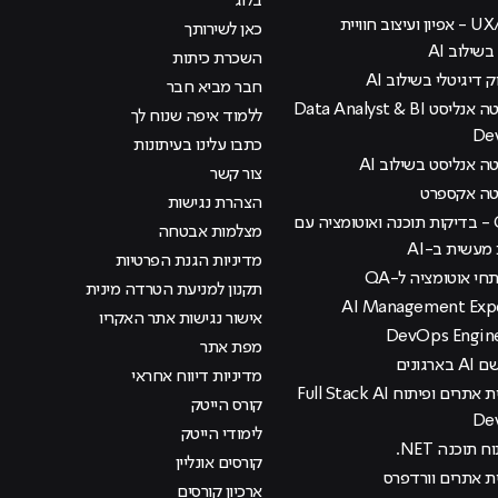
בלוג
קורס UX/UI - אפיון ועיצוב חוויית
כאן לשירותך
ילוב AI
השכרת כיתות
ק דיגיטלי בשילוב AI
חבר מביא חבר
קורס דאטה אנליסט Data Analyst & BI
ללמוד איפה שנוח לך
De
כתבו עלינו בעיתונות
 אנליסט בשילוב AI
צור קשר
טה אקספרט
הצהרת נגישות
קורס QA - בדיקות תוכנה ואוטומציה עם
מצלמות אבטחה
עשית ב-AI
מדיניות הגנת הפרטיות
י אוטומציה ל-QA
תקנון למניעת הטרדה מינית
אישור נגישות אתר האקריו
מפת אתר
רגונים
מדיניות דיווח אחראי
קורס בניית אתרים ופיתוח Full Stack AI
קורס הייטק
De
לימודי הייטק
 תוכנה NET.
קורסים אונליין
ית אתרים וורדפרס
ארכיון קורסים