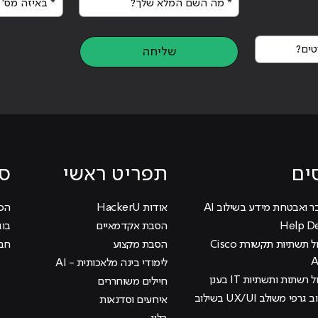
ות"
ים?
שליחה
ים
תפריט ראשי
סי
ר ואבטחת מידע בשילוב AI
אודות HackerU
הכוכ
הסבת אקדמאיים
בוג
קורס ניהול תשתיות תקשורת Cisco
הסבת מקצוע
חבר
לימודי בינה מלאכותית - AI
 רשתות ותשתיות IT בענן
חיילים משוחררים
קורס עיצוב גרפי משולב UX/UI בשילוב
אירועים וסדנאות