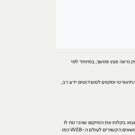
נראה נוצץ ומושך, במיוחד למי
יאורטי ומקנים לסטודנטים ידע רב,
צוא בקלות את המיקום שהכי נוח לו
ללמוד בו. בזמן הלימודים הסטודנטים לומדים שפות תכנות רבות כמו: #C, JAVA, C++ ועוד. בנוסף נלמדים נושאים הקשורים לעולם ה-WEB כמו