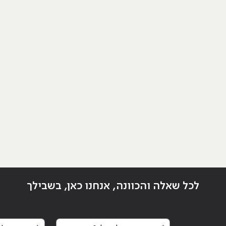
לכל שאלה והכוונה, אנחנו כאן, בשבילך
* מה השם המלא שלך?
* באיזה מס' א