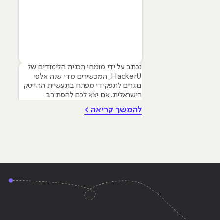
נכתב על ידי מומחי תכנית הלימודים של
HackerU, המכשירים מדי שנה אלפי
בוגרים לתפקידי מפתח בתעשיית ההייטק
הישראלית. אם יצא לכם להסתובב
במסדרונות ההייטק, לשמוע פודקאסטים
להמשך קריאה >
טכנולוגיים או אפילו סתם לקרוא חדשות,
סביר להניח שנתקלתם בשם פייתון
(Python). השם הזה הפך כמעט למילה
נרדפת לחדשנות, והוא מופיע בכל שיחה
על התחומים החמים ביותר של ימינו: