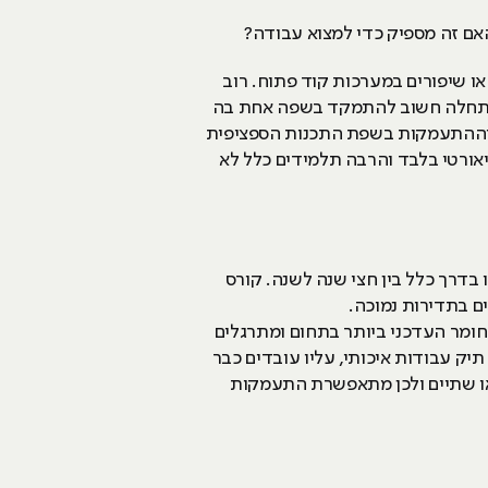
האם זה מספיק כדי למצוא עבודה?
ו שיפורים במערכות קוד פתוח. רוב
ור התחלה חשוב להתמקד בשפה אחת בה
 וההתעמקות בשפת התכנות הספציפית
יאורטי בלבד והרבה תלמידים כלל לא
ים ביותר בשוק בתקופה האחרונה הוא פיתוח אפליקציות ל- Android ול-IOS ואורכו בדרך כלל בין חצי שנה לשנה. קורס
ם בתדירות נמוכה.
חומר העדכני ביותר בתחום ומתרגלים
יק עבודות איכותי, עליו עובדים כבר
ו שתיים ולכן מתאפשרת התעמקות