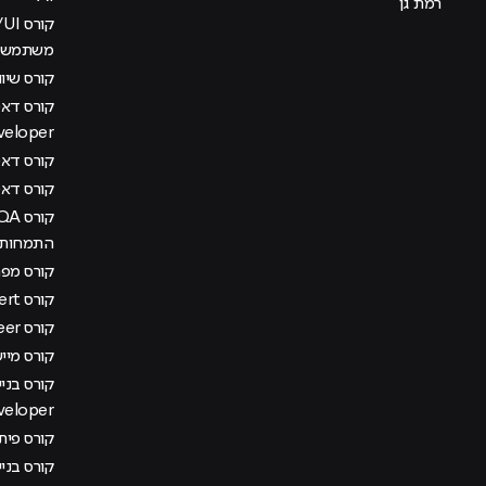
רמת גן
משתמש בש
קורס שיוו
veloper
קורס דאטה
קורס דא
התמחות מ
קורס מפתח
קורס AI Management Expert
קורס DevOps Engineer
קורס מיישם AI בא
veloper
קורס פיתוח
קורס בני