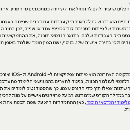
כלים שיעזרו להם להתחיל את הקריירה כמתכנתים מן המניין. אך 
חיים הוא נדרש גם להראות תיק עבודות עם דברים שפיתח בעצמו א
 הן משרות של פיתוח בסביבת קוד ספציפי אחד או שניים, לכן בת
בסס תיק העבודות שלכם. בתואר הנדסאי תוכנה, את ההתמקצעות
ם ולפי בחירה אישית שלו. בנוסף, ישנו המון חומר שנלמד באופן ת
אחד הקורסים המבוקש
לוונטי לעולם התכנות, בניגוד לתארים בהם נושאי הלימוד מתעדכני
להשתנות אפילו תוך כדי הקורס עצמו, כך שהסטודנטים לומדים את ה
 במהלך הקורס שמים דגש רב על פרויקטים אישיים על מנת להכין ת
לימודי הנדסאי תוכנה
, כאן ההתמקדות היא על שפת תכנות אחת א
ת.