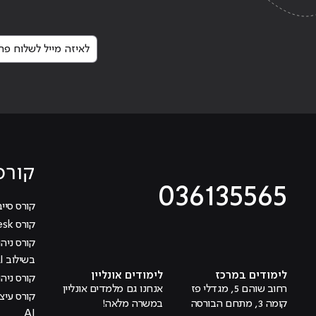
Continue reading
"לימודי הנדסאי או קורס תכנ
לאיזה מייל לשלוח פרט
קורס
036135565
קורס סייב
קורס Help Desk
מוביל לעמוד טיקטוק
מוביל לעמוד פייסבוק
מוביל לעמוד לינקדאין
מוביל לעמוד אינסטגרם
מוביל לעמוד היוטיוב
בשילוב AI
לימודים במרכז
לימודים אונליין
קורס ניהול
רחוב שוהם 5, מגדלי פז
אנחנו גם מלמדים אונליין
קומה 3, מתחם הבורסה
במשרה מלאה!
AI