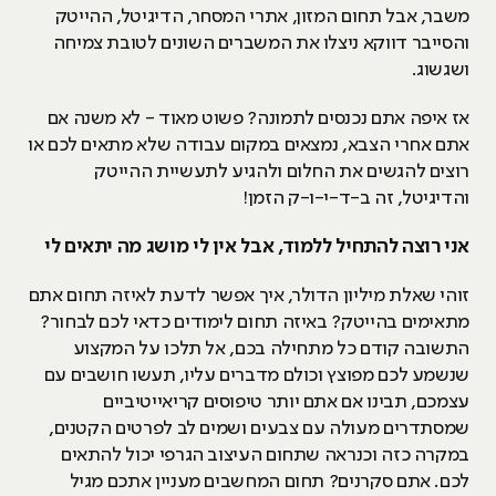
משבר, אבל תחום המזון, אתרי המסחר, הדיגיטל, ההייטק
והסייבר דווקא ניצלו את המשברים השונים לטובת צמיחה
ושגשוג.
אז איפה אתם נכנסים לתמונה? פשוט מאוד - לא משנה אם
אתם אחרי הצבא, נמצאים במקום עבודה שלא מתאים לכם או
רוצים להגשים את החלום ולהגיע לתעשיית ההייטק
והדיגיטל, זה ב-ד-י-ו-ק הזמן!
אני רוצה להתחיל ללמוד, אבל אין לי מושג מה יתאים לי
זוהי שאלת מיליון הדולר, איך אפשר לדעת לאיזה תחום אתם
מתאימים בהייטק? באיזה תחום לימודים כדאי לכם לבחור?
התשובה קודם כל מתחילה בכם, אל תלכו על המקצוע
שנשמע לכם מפוצץ וכולם מדברים עליו, תעשו חושבים עם
עצמכם, תבינו אם אתם יותר טיפוסים קריאייטיביים
שמסתדרים מעולה עם צבעים ושמים לב לפרטים הקטנים,
במקרה כזה וכנראה שתחום העיצוב הגרפי יכול להתאים
לכם. אתם סקרנים? תחום המחשבים מעניין אתכם מגיל