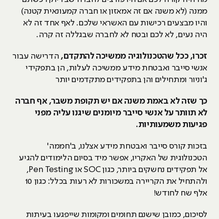
ממנה (לא משנה אם זה אמאזון או חברה קמעונאית קטנה)
והיו מבצעים רכישות עם האשראי שלכם. לאף אחד זה לא
היה נעים, לא לכם ובטח לא לחברה שבגללה זה קרה.
זכרו, ככל שהטכנולוגיה ממשיכה להתקדם,
הדרישה עבור
אנשי סייבר ואבטחת מידע ממשיכה לעלות, הן בתפקידי
ג'וניור ומתחילים והן בתפקידים מתקדמים יותר
כך שזה לא באמת משנה אם יש תקופת משבר, אף חברה
לא תוותר על אנשי סייבר מיומנים שיגנו עליה מפני
פגיעות משמעותיות.
בזכות קורס סייבר ואבטחת מידע אצלנו, ב'חממה'
הטכנולוגית של האקריו, אפשר מיד בסיום הלימודים להגיע
אל תפקידים נחשקים ביותר, כגון SOC או Pen Testing,
ולהתחיל את הקריירה במשכורות לא רעות בכלל: כגון 10
אלף שח לחודש!
לסיכום, כמובן שישנם תחומים ומקומות שייפגעו בעיתות