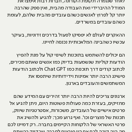
לאחר שנגמרה תקופת הקורונה, חברות רבות אימצו את
המודל ההיברידי ואת העבודה מהבית, ואין ספק שהרבה
יותר קל לפרוץ לאנשים כשהם עובדים מהבית שלהם, לעומת
כשהם עובדים במשרדים.
ההאקרים לעולם לא יפסיקו לפעול בדרכים זדוניות, בעיקר
עכשיו כשהבינה המלאכותית נכנסה לחיינו.
הם יכולים להשתמש בתוכנות לשינוי קול על מנת להפיץ
הודעות קוליות שנשמעות בדיוק כמו אנשים שאתם מכירים,
לכתוב קודים דרך תוכנות כמו Chat GPT ולכתוב הודעות
פישינג הרבה יותר אמינות וידידותיות שיתפסו את
המשתמשים והעובדים בארגון.
ארגונים צריכים להיות הרבה יותר זהירים עם המידע שהם
מחזיקים, בעזרת כמה פעולות פשוטות היום, ניתן להגיע אל
פרטים אישיים של העובדים, משכורות, אסטרטגיות שיווק,
תכנות של מוצרים וכו'. ואף גרוע מכך: להגיע ולהשיג את
פרטי האשראי של הלקוחות הקיימים בחברה. רק דמיינו לכם
מה היה קורה לכם אם היו פורצים לחברה שבדיוק רכשתם