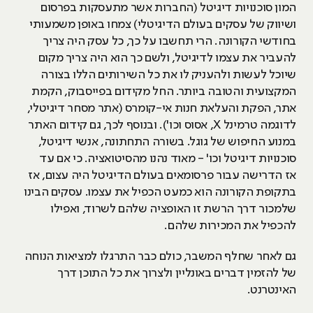
המון סוכנויות דיגיטל (החברות אשר מתעסקות בפרסום
ושיווק של עסקים בעולם הדיגיטלי) צמחו באופן משמעותי
בחודשי הקורונה. הרי תחשבו על כך, כל עסק היה צריך
להעביר את עצמו לדיגיטל, ולשם כך הוא היה צריך מקום
שיוכל לעשות ולהעניק לו את כל השירותים הללו בצורה
המקצועית והטובה ביותר. החל מקידום בפייסבוק, הקמת
אתר, הפקת והעלאת חנות אי-קומרס (אתר מסחר דיגיטלי,
לדוגמה טרמינל X, אסוס וכו'). ובנוסף לכך, גם קידום האתר
במנוע החיפוש של גוגל. בשורה התחתונה, אנשי דיגיטל,
סוכנויות דיגיטל וכו' - מאוד נהנו מהסיטואציה. כי אם עד
אז הדרישה עבור פרסומאים בעולם הדיגיטל היה עצום, אז
בתקופת הקורונה הוא כמעט הכפיל את עצמו. עסקים הבינו
שלמכור דרך הרשת זו האופציה שלהם לשרוד, ואפילו
להכפיל את המכירות שלהם.
גם לאחר שחלף המשבר, כולם כבר התרגלו למציאות הנוחה
של להזמין דברים באונליין ולצרוך את כל התוכן דרך
האינטרנט.