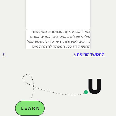
בעידן שבו ענקיות טכנולוגיה משקיעות
מיליוני שקלים בקמפיינים, עסקים קטנים
נדרשים ליצירתיות ודיוק כדי להישמע מעל
הרעש הדיגיטלי. המפתח להצלחה אינו
טמון בגודל התקציב, אלא ביכולת לשלב
להמשך קריאה >
לה
עקרונות של שיווק דיגיטלי לעסקים קטנים
– שילוב חכם של טכנולוגיה, דאטה וכלי AI
גנרטיביים שחוסכים זמן ומשאבים יקרים.
מאמר זה מיועד לבעלי עסקים ומשווקים
בתחילת דרכם המעוניינים