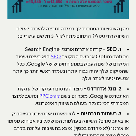
מהן האופציות המחכות לך במידה ותרצה להיכנס לעולם
השיווק הדיגיטלי? התחום מתחלק ל-3 חלקים עיקריים:
1. SEO -
קידום אתרים אורגני: Search Engine
Optimization או בשם המקוצר
SEO
הוא בעצם שיפור
המיקום של שם העסק במנוע החיפוש של Google. ככל
שהמיקום שלך יהיה גבוה יותר ובעמוד ראשי יותר כך יותר
אנשים יגיעו לאתר שלך.
2. גוגל אדוורדס -
מוצר הפרסום העיקרי של ענקית
האינטרנט Google, מוכר גם בשם
קורס PPC
ונחשב למוצר
המכירתי הכי מוצלח בעולם השיווק האינטרנטי.
3. רשתות חברתיות -
למי מאיתנו אין חשבון בפייסבוק
או באינסטגרם? השיווק בעולמות הסושיאל בין אם הוא ממומן
או אורגני (לא מקודם בכסף) נמצא בחשיבות עליונה בקרב
מנהלי מוצר וחברות גדולות.