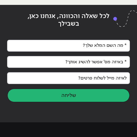
Continue reading
"סקר השיווק השנתי של אור פיאלקוב
ing
לכל שאלה והכוונה, אנחנו כאן,
קובע – קורס שיווק באינטרנט ב – HackerU הקורס המוביל
בשבילך
בישראל לשנת 2017!"
בישר
* מה השם המלא שלך?
* באיזה מס' אפשר להשיג אותך?
לאיזה מייל לשלוח פרטים?
שליחה