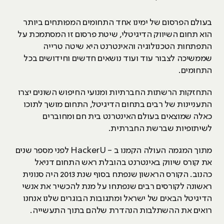
בעולם הפרסום של ימינו אחד התחומים המפותחים ביותר
הוא תחום השיווק הדיגיטלי, שיטת פרסום זו המסתמכת על
התפתחות הטכנולוגיה והאינטרנט היא שיטה טרייה
שממשיכה לצבור עוד ועוד נושאים חדשים וחידושים בכל
התחומים.
התחזקות הרשתות החברתיות ומנועי החיפוש השונים יצרו
התעניינות של רבים בתחום הדיגיטל, התחום מושך לתוכו
כאלה שמוצאים בעולם האינטרנט בית חם ומחוברים
לשיתופיות שברשת החברתית.
מתוך המגמה העולה הקמנו ב - HackerU לפני מספר שנים
את קורס שיווק באינטרנט בהובלת ראש התחום דניאל
כהנוב. הקורס הראשון שנפתח בסוף שנת 2013 היה סנונית
ראשונה לקורסים רבים שנפתחו על מנת להכשיר את אנשי
הדיגיטל הבאים של ישראל ומתגובות הבוגרים שלנו אנחנו
רואים את ההשתלבות הנהדרת שלהם בתוך התעשייה.