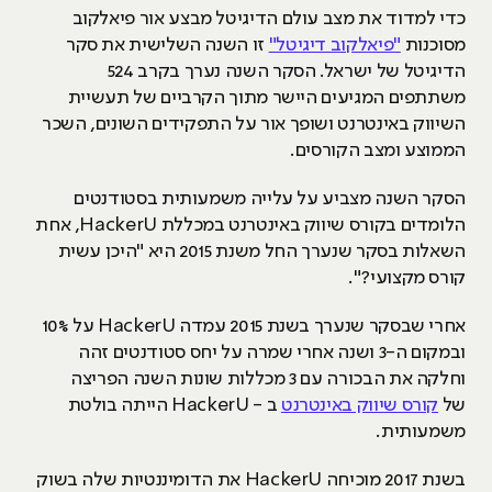
כדי למדוד את מצב עולם הדיגיטל מבצע אור פיאלקוב
מסוכנות
"פיאלקוב דיגיטל"
זו השנה השלישית את סקר
הדיגיטל של ישראל. הסקר השנה נערך בקרב 524
משתתפים המגיעים היישר מתוך הקרביים של תעשיית
השיווק באינטרנט ושופך אור על התפקידים השונים, השכר
הממוצע ומצב הקורסים.
הסקר השנה מצביע על עלייה משמעותית בסטודנטים
הלומדים בקורס שיווק באינטרנט במכללת HackerU, אחת
השאלות בסקר שנערך החל משנת 2015 היא "היכן עשית
קורס מקצועי?".
אחרי שבסקר שנערך בשנת 2015 עמדה HackerU על 10%
ובמקום ה-3 ושנה אחרי שמרה על יחס סטודנטים זהה
וחלקה את הבכורה עם 3 מכללות שונות השנה הפריצה
של
קורס שיווק באינטרנט
ב - HackerU הייתה בולטת
משמעותית.
בשנת 2017 מוכיחה HackerU את הדומיננטיות שלה בשוק