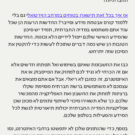
החברתיות?
אז איך בכל זאת תישארו בטוחים במרחב הוירטואל
י גם בלי
ללמוד קורס אבטחת מידע וסייבר? החדשות הרעות הן שכל
עוד אתם משתמש במדיה החברתית, תמיד יש סיכון
שהמידע האישי שלכם ייפול לידיים הלא נכונות. החדשות
הטובות הן שיש כמה דברים שתוכלו לעשות כדי להקטין את
הסיכון שזה יתרחש.
כבו את החשבונות שאינם בשימוש ואל תפתחו חדשים אלא
אם זה הכרחי לא נגיד לכם למחוק את הפייסבוק או את
האינסטגרם, זה כמובן לא ריאלי. אבל אם אתם מוצאים את
עצמכם לא משתמשים ברשת חברתית מסוימת שקלו
ברצינות למחוק את החשבון ואת האפליקציה מהמכשיר
שלכם. כך שלא תשאירו סיכוי לשיתוף נתונים לא מכוון שכן
אפליקציות המדיה החברתית יכולות תיאורטית לגשת לכל
המידע והפעילות בטלפון שלכם.
בנוסף, כדי שהנתונים שלכן לא יתפשטו ברחבי האינטרנט, נסו