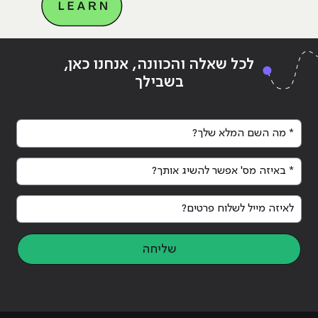
Continue reading
"אבטחת מידע – איך תוכלו להגן על
ing
לכל שאלה והכוונה, אנחנו כאן,
המידע האישי שלכם ברשתות החברתיות?"
המי
בשבילך
* מה השם המלא שלך?
* באיזה מס' אפשר להשיג אותך?
לאיזה מייל לשלוח פרטים?
שליחה