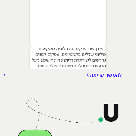
בעידן שבו ענקיות טכנולוגיה משקיעות
מיליוני שקלים בקמפיינים, עסקים קטנים
נדרשים ליצירתיות ודיוק כדי להישמע מעל
הרעש הדיגיטלי. המפתח להצלחה אינו
טמון בגודל התקציב, אלא ביכולת לשלב
להמשך קריאה >
לה
עקרונות של שיווק דיגיטלי לעסקים קטנים
– שילוב חכם של טכנולוגיה, דאטה וכלי AI
גנרטיביים שחוסכים זמן ומשאבים יקרים.
מאמר זה מיועד לבעלי עסקים ומשווקים
בתחילת דרכם המעוניינים