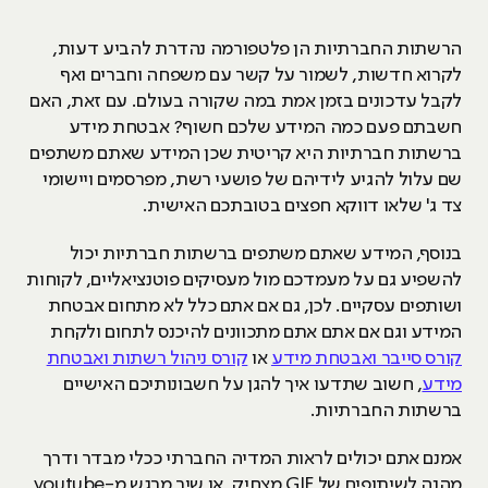
הרשתות החברתיות הן פלטפורמה נהדרת להביע דעות,
לקרוא חדשות, לשמור על קשר עם משפחה וחברים ואף
לקבל עדכונים בזמן אמת במה שקורה בעולם. עם זאת, האם
חשבתם פעם כמה המידע שלכם חשוף? אבטחת מידע
ברשתות חברתיות היא קריטית שכן המידע שאתם משתפים
שם עלול להגיע לידיהם של פושעי רשת, מפרסמים ויישומי
צד ג' שלאו דווקא חפצים בטובתכם האישית.
בנוסף, המידע שאתם משתפים ברשתות חברתיות יכול
להשפיע גם על מעמדכם מול מעסיקים פוטנציאליים, לקוחות
ושותפים עסקיים. לכן, גם אם אתם כלל לא מתחום אבטחת
המידע וגם אם אתם אתם מתכוונים להיכנס לתחום ולקחת
קורס סייבר ואבטחת מידע
או
קורס ניהול רשתות ואבטחת
מידע
, חשוב שתדעו איך להגן על חשבונותיכם האישיים
ברשתות החברתיות.
אמנם אתם יכולים לראות המדיה החברתי ככלי מבדר ודרך
מהנה לשיתופים של GIF מצחיק, או שיר מרגש מ-youtube