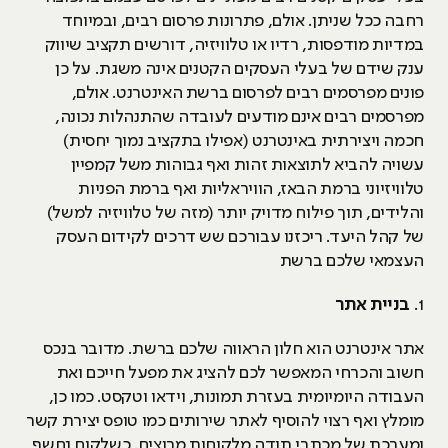
רחבה ככל שניתן. אולם, פתרונות פרסום רבים, ובמיוחד
במדיות מודפסות, רדיו או טלוויזיה, דורשים תקציב שיווק
ענק שידם של בעלי העסקים הקטנים אינה משגת. על כן
פונים מפרסמים רבים לפרסום ברשת האינטרנט. אולם,
מפרסמים רבים אינם מודעים לעובדה שהתנהלות נכונה,
חכמה ויצירתית באינטרנט (אפילו בתקציב נמוך יחסית)
עשויה להביא לתוצאות זהות ואף גבוהות משל קמפיין
טלוויזיוני ברמת הבאז, הוויראליות ואף ברמת הפניות
והלידים, תוך פילוח מדויק יותר (מזה של טלוויזיה למשל)
של קהל היעד. ריכזנו עבורכם שש דרכים לקידום העסק
העצמאי שלכם ברשת
1.
בניית אתר
אתר אינטרנט הוא חלון הראווה שלכם ברשת. מדובר בנכס
חשוב והכרחי המאפשר לכם להציג את מפעל חייכם ואת
העבודה היומיומית בעזרת תמונות, וידאו וטקסט. כמו כן,
מומלץ ואף רצוי להוסיף לאתר שירותים כמו טופס יצירת קשר
ומערכת של מכתבי תודה מלקוחות מרוצים. כשלקוח נחשף