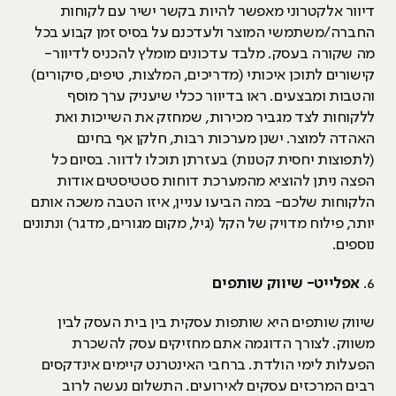
דיוור אלקטרוני מאפשר להיות בקשר ישיר עם לקוחות
החברה/משתמשי המוצר ולעדכנם על בסיס זמן קבוע בכל
מה שקורה בעסק. מלבד עדכונים מומלץ להכניס לדיוור-
קישורים לתוכן איכותי (מדריכים, המלצות, טיפים, סיקורים)
והטבות ומבצעים. ראו בדיוור ככלי שיעניק ערך מוסף
ללקוחות לצד מגביר מכירות, שמחזק את השייכות ואת
האהדה למוצר. ישנן מערכות רבות, חלקן אף בחינם
(לתפוצות יחסית קטנות) בעזרתן תוכלו לדוור. בסיום כל
הפצה ניתן להוציא מהמערכת דוחות סטטיסטים אודות
הלקוחות שלכם- במה הביעו עניין, איזו הטבה משכה אותם
יותר, פילוח מדויק של הקל (גיל, מקום מגורים, מדגר) ונתונים
נוספים.
6.
אפלייט- שיווק שותפים
שיווק שותפים היא שותפות עסקית בין בית העסק לבין
משווק. לצורך הדוגמה אתם מחזיקים עסק להשכרת
הפעלות לימי הולדת. ברחבי האינטרנט קיימים אינדקסים
רבים המרכזים עסקים לאירועים. התשלום נעשה לרוב