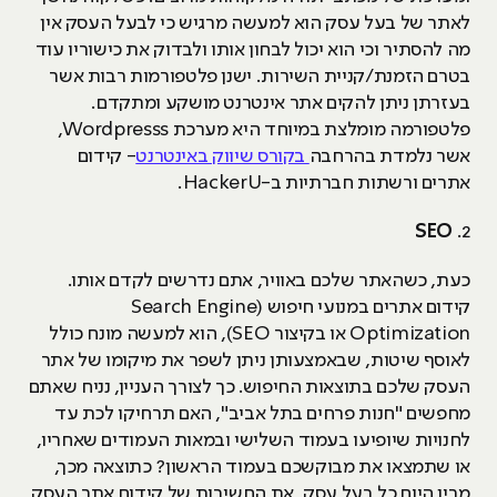
לאתר של בעל עסק הוא למעשה מרגיש כי לבעל העסק אין
מה להסתיר וכי הוא יכול לבחון אותו ולבדוק את כישוריו עוד
בטרם הזמנת/קניית השירות. ישנן פלטפורמות רבות אשר
בעזרתן ניתן להקים אתר אינטרנט מושקע ומתקדם.
פלטפורמה מומלצת במיוחד היא מערכת Wordpresss,
אשר נלמדת בהרחבה
בקורס שיווק באינטרנט
- קידום
אתרים ורשתות חברתיות ב-HackerU.
SEO
2.
כעת, כשהאתר שלכם באוויר, אתם נדרשים לקדם אותו.
קידום אתרים במנועי חיפוש (Search Engine
Optimization או בקיצור SEO), הוא למעשה מונח כולל
לאוסף שיטות, שבאמצעותן ניתן לשפר את מיקומו של אתר
העסק שלכם בתוצאות החיפוש. כך לצורך העניין, נניח שאתם
מחפשים "חנות פרחים בתל אביב", האם תרחיקו לכת עד
לחנויות שיופיעו בעמוד השלישי ובמאות העמודים שאחריו,
או שתמצאו את מבוקשכם בעמוד הראשון? כתוצאה מכך,
מבין היום כל בעל עסק, את החשיבות של קידום אתר העסק