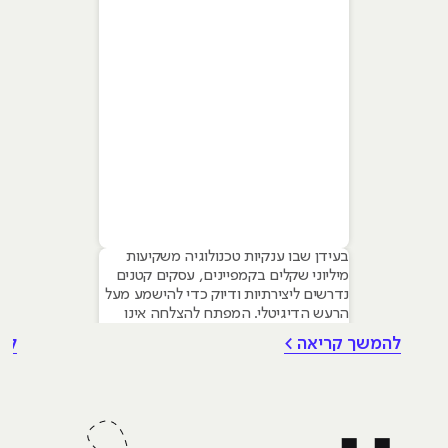
בעידן שבו ענקיות טכנולוגיה משקיעות
מיליוני שקלים בקמפיינים, עסקים קטנים
נדרשים ליצירתיות ודיוק כדי להישמע מעל
הרעש הדיגיטלי. המפתח להצלחה אינו
טמון בגודל התקציב, אלא ביכולת לשלב
להמשך קריאה >
לה
עקרונות של שיווק דיגיטלי לעסקים קטנים
– שילוב חכם של טכנולוגיה, דאטה וכלי AI
גנרטיביים שחוסכים זמן ומשאבים יקרים.
מאמר זה מיועד לבעלי עסקים ומשווקים
בתחילת דרכם המעוניינים