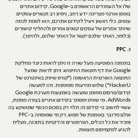
שלו אל העמודים הראשונים ב-Google. קידום אתרים
באופן אורגני מצריכה ידע רחב, ניסיון רב וקשרים עסקיים
ענפים. כלי ראשון ויעיל לקידום אתרכם, הוא לפנות לכמה
שיותר אתרים של עסקים קטנים אחרים ולהחליף קישורים
(כלומר, האתר שלכם יקשר אל האתר שלהם, ולהיפך).
PPC
3.
בתמונה המופיעה מעל שורה זו ניתן לראות כיצד מחלקת
Google את דף תוצאות החיפוש. ניתן לראות שמעל
התוצאה האורגנית הראשונה ("קורס שיווק באינטרנט של
HackerU") שלוש מודעות ממומנות. זהו למעשה
קידום/פרסום ממומן שנעשה באמצעות מערכת Google
AdWords. מי שאינו מוסמך בקידום אתרים בצורה ממונת,
עשוי לחשוב כי קידום זה תלוי רק בסכום הכסף שמושקע בה
אולם מדובר באומנות של ממש. רק מי שמומחה ב-PPC
ומכיר את כל הכלים, הפרמטרים והדקויות בתוכנה, מצליח
להגיע למקסימום תוצאות.