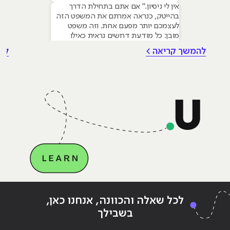
אין לי ניסיון." אם אתם בתחילת הדרך
בהייטק, כנראה אמרתם את המשפט הזה
לעצמכם יותר מפעם אחת. וזה משפט
מובן: כל מודעת דרושים נראית כאילו
נכתבה עבור מישהו שכבר עבד בצוות,
להמשך קריאה >
לה
כבר נגע במוצר אמיתי, כבר צבר ביטחון.
אבל הנה האמת שרוב הג׳וניורים לא
מכירים: ניסיון הוא לא הדבר היחיד
שמעסיקים מחפשים, ובמקרים רבים הוא
Continue reading
"ניהול מוניטין ברשת האינטרנט"
ing
לכל שאלה והכוונה, אנחנו כאן,
בשבילך