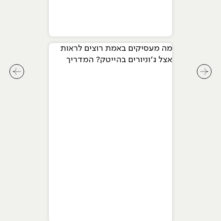
מה מעסיקים באמת רוצים לראות
אצל ג׳וניורים בהייטק? המדריך
המלא ל-2026
לחץ לשיקופית קודמת בסליידר מאמרים
לחץ ל