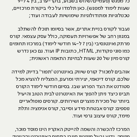
כל מפגש (פעמיים/שלוש בשבוע, בוקר-ערב, בין 4 ל-9
שעות לימוד למפגש). כאן תלמדו על כלי ביקורת מרכזיים,
טכנולוגיות ומתודולוגיות שימושיות לעבודה ועוד;
נעבור לקורס בניית אתרים, אשר בסיומו תוכלו להשתלב
במגוון רחב של אפשרויות תעסוקה, כולל עסק עצמאי. קורס
מרתק ואינטנסיבי (בין 7 ל-14 חודשי לימוד) במרכזו תחומים
כמו סוגי פקודות, HTML, כתובות IP ועוד. גם כאן נדרש
קורס מיון של 20 שעות לבחינת התאמה ראשונית;
אוהבים למכור? קורס שיווק באינטרנט 'תפור' בדיוק למידה
שלכם. קורס דינאמי, יצירתי ומרענן, המצליח להוציא מכל
סטודנט את הצד הפרוע שבו. בסיום חודשי לימוד הקורס
תבינו כיצד ניתן להפוך את האינטרנט לבית הטוב והיעיל
ביותר של מכירת מוצרים ושירותים. קורסים פופולאריים
נוספים: קורס אבטחת מידע וסייבר, קורס אנימציה ותלת
מימד, קורס עיצוב גרפי ועוד.
המרכז להכשרה והשמה להייטק האקריו הינו מוסד מוכר,
מנוסה, ידוע ובעל מוניטין חיובי בתחום האינטרנט וההייטק