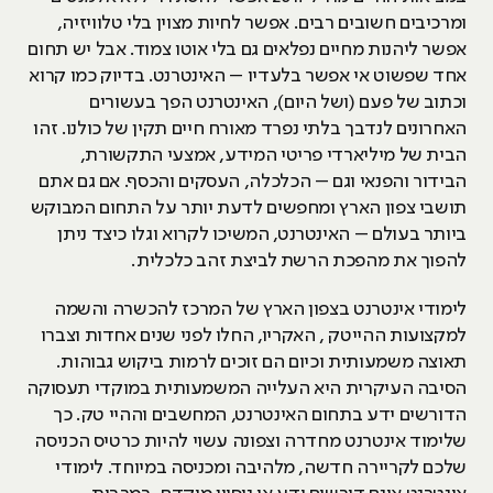
ומרכיבים חשובים רבים. אפשר לחיות מצוין בלי טלוויזיה,
אפשר ליהנות מחיים נפלאים גם בלי אוטו צמוד. אבל יש תחום
אחד שפשוט אי אפשר בלעדיו – האינטרנט. בדיוק כמו קרוא
וכתוב של פעם (ושל היום), האינטרנט הפך בעשורים
האחרונים לנדבך בלתי נפרד מאורח חיים תקין של כולנו. זהו
הבית של מיליארדי פריטי המידע, אמצעי התקשורת,
הבידור והפנאי וגם – הכלכלה, העסקים והכסף. אם גם אתם
תושבי צפון הארץ ומחפשים לדעת יותר על התחום המבוקש
ביותר בעולם – האינטרנט, המשיכו לקרוא וגלו כיצד ניתן
להפוך את מהפכת הרשת לביצת זהב כלכלית.
לימודי אינטרנט בצפון הארץ של המרכז להכשרה והשמה
למקצועות ההייטק , האקריו, החלו לפני שנים אחדות וצברו
תאוצה משמעותית וכיום הם זוכים לרמות ביקוש גבוהות.
הסיבה העיקרית היא העלייה המשמעותית במוקדי תעסוקה
הדורשים ידע בתחום האינטרנט, המחשבים וההיי טק. כך
שלימוד אינטרנט מחדרה וצפונה עשוי להיות כרטיס הכניסה
שלכם לקריירה חדשה, מלהיבה ומכניסה במיוחד. לימודי