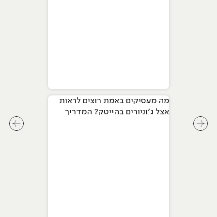
מה מעסיקים באמת רוצים לראות
אצל ג׳וניורים בהייטק? המדריך
המלא ל-2026
לחץ לשיקופית קודמת בסליידר מאמרים
לחץ ל