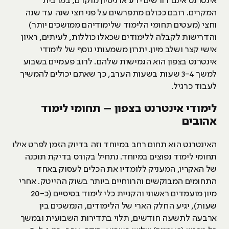
אינטרנט אינם דורשים ידע או ניסיון מוקדם, במרבית
המקרים. רובם ככולם מתפרשים על פני חצי שנה עד שנה
וחצי (מעטים תחומי הלימוד שלימודיהם ממושכים יותר)
והדרישות לקבלה ללימודים שכאלו כוללות, לעיתים, ראיון
אישי קצר ושלב מיון. יתרון משמעותי נוסף של לימודי
אינטרנט בצפון הוא הגמישות שלהם. לרוב פעמיים בשבוע
למשך 3-4 שעות בשעות הערב, כך שאתם יכולים להמשיך
לעבוד כרגיל.
לימודי אינטרנט בצפון – תחומי לימוד
אהובים
האינטרנט הוא תחום רחב במיוחד וזה בדיוק הזמן לפרט אילו
תחומי לימוד נפוצים במיוחד. נתחיל בקורס בדיקת תוכנה
של האקריו, המעניק ללומדיו את הכלים לעסוק באחד
התחומים המבוקשים והרווחיים ביותר בשוק ההייטק. אחרי
מיון מועמדים ראשוני והקניית כלי לימוד בסיסיים (כ-20
שעות), יגיע החלק הארי של הלימודים, הנמשכים בין
ארבעה לתשעה חודשים, תלוי בתדירות השבועית ובמשך