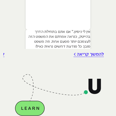
אין לי ניסיון." אם אתם בתחילת הדרך
בהייטק, כנראה אמרתם את המשפט הזה
לעצמכם יותר מפעם אחת. וזה משפט
מובן: כל מודעת דרושים נראית כאילו
נכתבה עבור מישהו שכבר עבד בצוות,
להמשך קריאה >
לה
כבר נגע במוצר אמיתי, כבר צבר ביטחון.
אבל הנה האמת שרוב הג׳וניורים לא
מכירים: ניסיון הוא לא הדבר היחיד
שמעסיקים מחפשים, ובמקרים רבים הוא