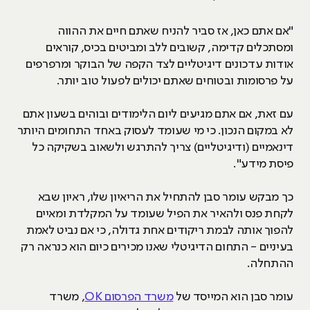
"אם אתם כאן, אז סביר להניח שאתם חיים את ההווה
ומסתכלים קדימה, קשובים ללב ומביטים בכיס, קוראים
אודות עדכונים דיגיטליים לצד הקפה של הבוקר ומרפרפים
על פרסומות ובטוחים שאתם יכולים לפעול טוב יותר.
עם זאת, אם אתם מגיעים ליום הלימודים ובוהים בשעון אתם
לא במקום הנכון. כי מי שעומד לעסוק באחד התחומים היותר
דינאמיים (ודיגיטליים) צריך להתרגש ולשאוב בשקיקה כל
פיסת מידע".
כך מבקש עומר סבן להתחיל את הריאיון שלו, ראיון שבא
לקחת פנס ולהאיר את הפיל שעומד על המקלדת ומאיים
להפוך אותה לבמת ריקודים אחת גדולה, כי אם נביט לאמת
בעיניים - התחום הדיגיטלי שאנו מכירים כיום הוא כנראה רק
ההתחלה.
עומר סבן הוא המייסד של
משרד הפרסום OK
, משרד