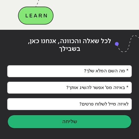
Continue reading
"ראיון עם עומר סבן מנכ"ל משרד
ing
לכל שאלה והכוונה, אנחנו כאן,
הפרסום OK – חשיבותו של דם חדש בעולם השיווק
בשבילך
הדיגיטלי"
הדי
* מה השם המלא שלך?
* באיזה מס' אפשר להשיג אותך?
לאיזה מייל לשלוח פרטים?
שליחה