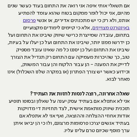
אם תשאלי אותי איפה אני רואה את התחום בעוד כעשר שנים
מהיום, אני יכול לומר ממקום בטוח שהוא עומד להפתיע
אותנו, ולא רק כי יש מתכנתים אדירים, או אנשי
פרסום
באינטרנט מצויינים
, אלא כי קיימים לימודים מקצועיים
בתחום, עובדה שמייצרת כרישי שיווק שיבינו את התחום ועל
כן ידרשו ממנו יותר, שיבינו את התחום ועל כן יעלו על בעיות,
שיבינו את התחום ועל כן יסננו כל מה שאינו עובד מספיק
טוב, כך שהיכרות מעמיקה עם התחום רק תגדיל את הצורך
לדייק את המענה - הן עבור הלקוח והן עבור המשווק,
וכידוע כאשר יש צורך הפתרון (או במקרה שלנו השכלול) אינו
מאחר לבוא.
שאלה אחרונה, רוצה לנסות לחזות את העתיד?
אני לא אתפלא אם בעתיד עסק יענה על שאלון ובסופו תופיע
תוכנית שיווק מותאמת אישית, לצד תחזיות די מדויקות
אודות אחוזי ההצלחה וההוצאה, ואף אני לא אתפלא אם
בעתיד אנשים יצרכו פרסומות מרצונם, ולו כי הן יביאו איתן
ערך מוסף שכיום טרם עלינו עליו.