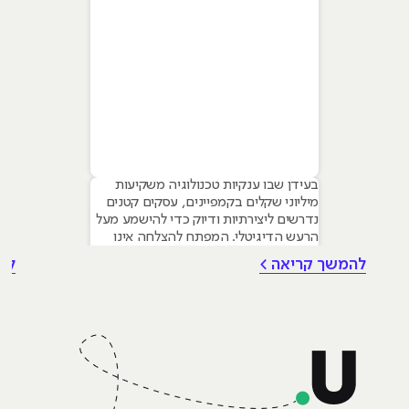
בעידן שבו ענקיות טכנולוגיה משקיעות
מיליוני שקלים בקמפיינים, עסקים קטנים
נדרשים ליצירתיות ודיוק כדי להישמע מעל
הרעש הדיגיטלי. המפתח להצלחה אינו
טמון בגודל התקציב, אלא ביכולת לשלב
להמשך קריאה >
לה
עקרונות של שיווק דיגיטלי לעסקים קטנים
– שילוב חכם של טכנולוגיה, דאטה וכלי AI
גנרטיביים שחוסכים זמן ומשאבים יקרים.
מאמר זה מיועד לבעלי עסקים ומשווקים
בתחילת דרכם המעוניינים