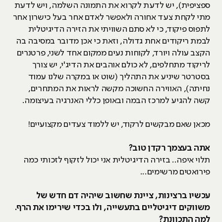
ספציפית), יש לדעת לקרוא את התמונה השלמה, ויש לדעת
מתי לקחת צעד אחורה ולאפשר לאדם אחר בעל כישרון אחר
לתפוס פיקוד, כי לא סתם השוויתי את הזירה הדיגיטלית
לבמת ריקודים אחת גדולה, וזאת כי אכן מדובר במסיבה בה
הקצב עולה ויורד, לקוחות נעים ממקום אחד לשני, פרטנרים
לריקוד מתחלפים, לא כולם אוהבים את הדיג'י, יש צורך
בסטרטר שיניע את התהליך (שוט או במקרה שלנו עמוד
נחיתה), האווירה החשוכה מקשה לראות את המתחרים,
קשה להגיע למרכז הבמה ובאופן כללי האנרגיה בעיצומה.
מכאן שאם מבקשים לרקוד, יש ללמוד צעדים מקצועיים!
אתה בעצמך רקדן טוב?
תלוי איפה.. בזירה הדיגיטלית אני יכול לזקוף לזכותי כמה
פירואטים מרשימים...
עכשיו ברצינות, ציינת שחשוב שיהיה דם חדש של
משווקים דיגיטליים בתעשייה, ולו בכדי שירימו את הרף.
למה התכוונת?