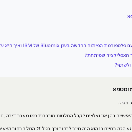
פא
דשה בענן Bluemix של IBM ואיך היא עזרה לך בפרויקט גמר?
ר האפליקציה שפיתחת?
 ולשתף?
מוסטפא
 חיפה.
האישיים בהן אנו נאלצים לקבל החלטות מורכבות כמו מעבר דירה, חתו
גם פארוק מוסטפא מכפר סאג'ור הגיע לרגע הזה בחיי