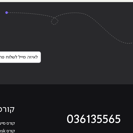
"Voice Translate האפליקציה שכולם ידברו עליה"
Continue reading
לאיזה מייל לשלוח פרט
קורס
036135565
קורס סייב
קורס Help Desk