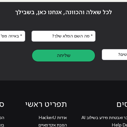
לכל שאלה והכוונה, אנחנו כאן, בשבילך
* מה השם המלא שלך?
* באיזה מס' א
ים?
שליחה
ים
תפריט ראשי
סי
ר ואבטחת מידע בשילוב AI
אודות HackerU
הכוכ
הסבת אקדמאיים
בוג