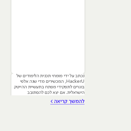
נכתב על ידי מומחי תכנית הלימודים של
HackerU, המכשירים מדי שנה אלפי
בוגרים לתפקידי מפתח בתעשיית ההייטק
הישראלית. אם יצא לכם להסתובב
במסדרונות ההייטק, לשמוע פודקאסטים
להמשך קריאה >
טכנולוגיים או אפילו סתם לקרוא חדשות,
סביר להניח שנתקלתם בשם פייתון
(Python). השם הזה הפך כמעט למילה
נרדפת לחדשנות, והוא מופיע בכל שיחה
על התחומים החמים ביותר של ימינו: