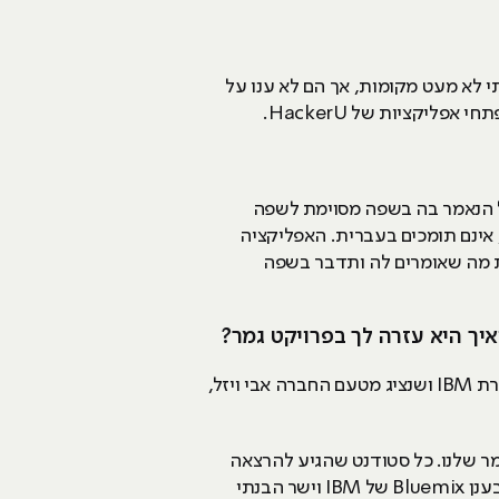
 לא מעט מקומות, אך הם לא ענו על
ל הנאמר בה בשפה מסוימת לשפה
אינם תומכים בעברית. האפליקציה
 מה שאומרים לה ותדבר בשפה
לקראת סוף הקורס המרצה התותח שלנו זאב מינדלי סיפר לנו על שיתוף הפעולה בין מכללת HackerU לחברת IBM ושנציג מטעם החברה אבי ויזל,
מר שלנו. כל סטודנט שהגיע להרצאה
קיבל ערכה חינמית והחלטתי לעשות בה שימוש. קיבלתי את שנת ההתנסות החינמית בפלטפורמת הפיתוח בענן Bluemix של IBM וישר הבנתי