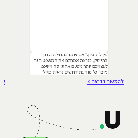
אין לי ניסיון." אם אתם בתחילת הדרך
בהייטק, כנראה אמרתם את המשפט הזה
לעצמכם יותר מפעם אחת. וזה משפט
מובן: כל מודעת דרושים נראית כאילו
נכתבה עבור מישהו שכבר עבד בצוות,
להמשך קריאה >
לה
כבר נגע במוצר אמיתי, כבר צבר ביטחון.
אבל הנה האמת שרוב הג׳וניורים לא
מכירים: ניסיון הוא לא הדבר היחיד
שמעסיקים מחפשים, ובמקרים רבים הוא