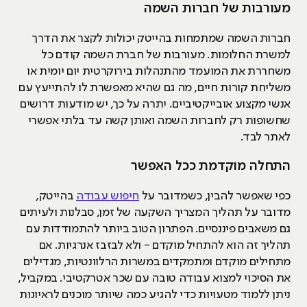
מעורבות של חברות השמה
חברות השמה שמתמחות בהייטק יכולות לקצר את הדרך
למשרת החלומות. מעורבות של חברת השמה קודם כל
משחררת את המועמד מהתנהלות בירוקרטית יום יומית או
משליחת קורות חיים, מה גם שהיא מאפשרת לו להתייעץ עם
אנשי מקצוע אובייקטיביים. יתרה על כך, יש מודעות דרושים
שחשופות רק לחברות השמה ואותן קשה עד בלתי אפשרי
לאתר לבד.
התחלה מוקדמת ככל האפשר
כפי שאפשר להבין, כשמדובר על
חיפוש עבודה
בהייטק,
מדובר על תהליך המצריך השקעה של זמן, סבלנות ולעיתים
גם משאבים פיננסיים. הפתרון הטוב ביותר להתמודדות עם
תהליך זה הוא להתחיל מוקדם - ולא לבזבז אנרגיות. אם
מתחילים מוקדם ומתמקדים במשרות הרלוונטיות, מגדילים
את הסיכוי למצוא עבודה טובה עם שכר אטרקטיבי. במקביל,
ניתן ללמוד מטעויות כדי להגיע כמה שיותר מוכנים לראיונות