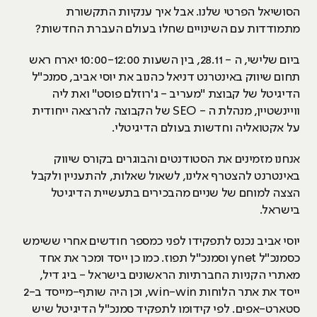
הסושיאל הפרטי שלנו. אבל איך ענקיות התקשורת
מתמודדות עם השינויים שחלו בעולם העברת החדשות?
ביום שלישי, ה - 28.11, בין השעות 10:00-12:00 יארח ראש
תחום שיווק באינטרנט דניאל כהנוב את יוסי אביב, סמנכ"ל
הדיגיטל של קבוצת "מעריב - ג'רוזלם פוסט" ואת ליה
וויינשטיין, מנהלת ה - SEO של הקבוצה להרצאה ייחודית
על אקטואליה וחדשות בעולם הדיגיטלי.
אנחנו מזמינים את הסטודנטים והבוגרים בקורס שיווק
באינטרנט להצטרף אלינו, לשאול שאלות, להתעניין ולקבל
הצצה למוחם של שניים מהבכירים בתעשיית הדיגיטל
בישראל.
יוסי אביב נכנס לתפקידו לפני כמספר חודשים אחרי ששימש
כסמנכ"ל ynet וסמנכ"ל תפוז. כמו כן ייסד ומכר את אחד
מאתרי הקניות החברתיות הראשונים בישראל - ביג דיל,
ייסד את אתר הלוחות win-win, וכן היה שותף-מייסד ב-2
סטארט-אפים. לפי קידומו לתפקיד סמנכ"ל הדיגיטל שיש