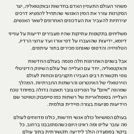
משחר העולם התעניין האדם בחדשות ובאקטואליה, יצר
הסקרנות עורר את המין האנושי שהתחיל להמציא דרכים
יצירתיות להעביר את העדכונים האחרונים לשאר האנשים.
משליחים בתקופות עתיקות שהיו מעבירים ידיעות על ענייני
דיומא, ידיעות שהועברו על דפי אורז ועד ערוצי הרדיו,
הטלוויזיה והדפוס שאנחנו מכירים בתור עיתונים.
אבל בשנים האחרונות חלה מגמה בעולם החדשות
והאקטואליה, יחד עם העלייה של עולם השיווק הדיגיטלי
גופי תקשורת רבים העבירו תקציבים וכוחות לעולם
הוירטואלי של האינטרנט והרשתות החברתיות. המהלך
שמהווה "איום" על הפרינט צובר תאוצה גדולה במיוחד נוכח
העלייה בפופולאריות של רשתות כמו פייסבוק וטוויטר שם
הידיעות מגיעות בצורה מיידית וגולמית.
בעולם הסושיאל כולנו אנשי חדשות, כולנו מדווחים לעולם
מה עובר עלינו ומה ראינו היום כשהסתובבנו ברחוב. כל
ביקור במסעדה הולך לידיעה תקשורתית בתוך עולם