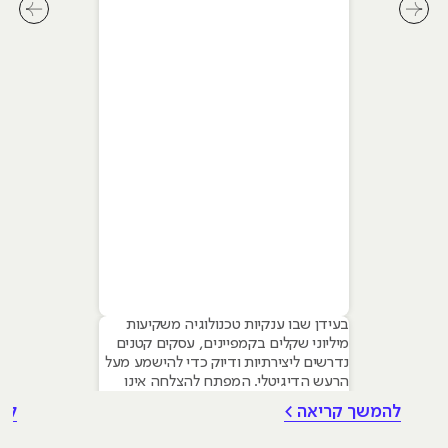
לחץ לשיקופית קודמת בסליידר מאמרים
לחץ ל
בעידן שבו ענקיות טכנולוגיה משקיעות
מיליוני שקלים בקמפיינים, עסקים קטנים
נדרשים ליצירתיות ודיוק כדי להישמע מעל
הרעש הדיגיטלי. המפתח להצלחה אינו
טמון בגודל התקציב, אלא ביכולת לשלב
להמשך קריאה >
לה
עקרונות של שיווק דיגיטלי לעסקים קטנים
– שילוב חכם של טכנולוגיה, דאטה וכלי AI