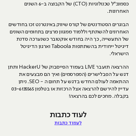
כסמנכ"ל טכנולוגיות (CTO) של הקבוצה ב-6 השנים
האחרונות.
הבוגרים הסטודנטים של קורס שיווק באינטרנט זכו בחודשים
האחרונים להשתתף וללמוד ממגוון מרצים בתחומים השונים
של התעשייה, כך היה בחודש אוקטובר כשנערכה סדנת
דיגיטל ייחודית בהשתתפות Taboola וארגון הדיגיטל
הישראלי.
ההרצאה תועבר LIVE בעמוד הפייסבוק של HackerU ותתן
דגש על הפבלישרים (המפרסמים) ואיך הם מבצעים את
ההתאמה לעולם החדש בדגש על תחום ה - SEO. ניתן
עדיין להירשם להרצאה אצל הרכזות או בטלפון 03-6135565
בקבלה. מחכים לכם בהרצאה!
לעוד כתבות
לעמוד כתבות