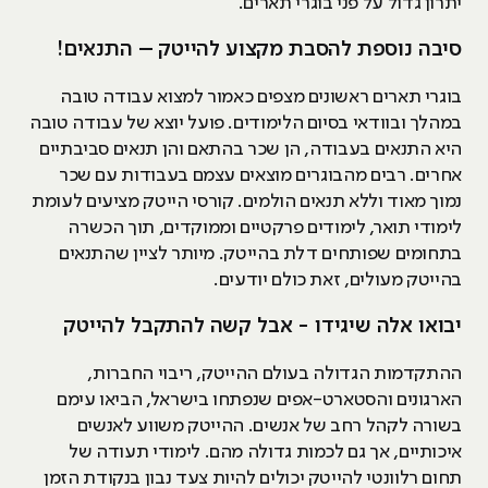
יתרון גדול על פני בוגרי תארים.
סיבה נוספת להסבת מקצוע להייטק – התנאים!
בוגרי תארים ראשונים מצפים כאמור למצוא עבודה טובה
במהלך ובוודאי בסיום הלימודים. פועל יוצא של עבודה טובה
היא התנאים בעבודה, הן שכר בהתאם והן תנאים סביבתיים
אחרים. רבים מהבוגרים מוצאים עצמם בעבודות עם שכר
נמוך מאוד וללא תנאים הולמים. קורסי הייטק מציעים לעומת
לימודי תואר, לימודים פרקטיים וממוקדים, תוך הכשרה
בתחומים שפותחים דלת בהייטק. מיותר לציין שהתנאים
בהייטק מעולים, זאת כולם יודעים.
יבואו אלה שיגידו - אבל קשה להתקבל להייטק
ההתקדמות הגדולה בעולם ההייטק, ריבוי החברות,
הארגונים והסטארט-אפים שנפתחו בישראל, הביאו עימם
בשורה לקהל רחב של אנשים. ההייטק משווע לאנשים
איכותיים, אך גם לכמות גדולה מהם. לימודי תעודה של
תחום רלוונטי להייטק יכולים להיות צעד נבון בנקודת הזמן