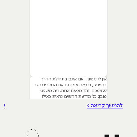
אין לי ניסיון." אם אתם בתחילת הדרך
בהייטק, כנראה אמרתם את המשפט הזה
לעצמכם יותר מפעם אחת. וזה משפט
מובן: כל מודעת דרושים נראית כאילו
נכתבה עבור מישהו שכבר עבד בצוות,
להמשך קריאה >
לה
כבר נגע במוצר אמיתי, כבר צבר ביטחון.
אבל הנה האמת שרוב הג׳וניורים לא
מכירים: ניסיון הוא לא הדבר היחיד
שמעסיקים מחפשים, ובמקרים רבים הוא