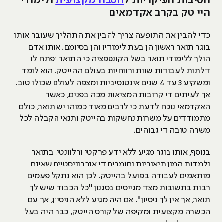
הסיבות העיקריות ל
הסבה מקצועית
ולימודי
היי טק בקרב אקדמאים
כדי להבין את התופעה צריך להבין את התהליך שעובר אותו
בוגר תואר ראשון הן בעת לימודיו והן בסיומם. אותו אדם
הולך ללימודי תואר בשל הקונספציה כי התואר יפתח לו
דלתות לעבודות שוות ורווחיות בעולם ההייטק. הוא לומד
ומשקיע 3 עד 4 שנים אינטנסיביות ומצפה לעולם שכולו טוב.
אך לעיתים די קרובות המציאות מכה בפנים, כאשר
האקדמאי נוכח לדעת כי לרבים מאוד כמוהו יש תואר, כולם
מתמודדים על משרות נחשקות בהייטק ותנאי הקבלה לכל
משרה טובה די גבוהים.
בנוסף, אותו בוגר מגיע ללא ידע פרקטי ורלוונטי. בתואר
נלמדות המון תיאוריות וחומרים די אנכרוניסטיים שאינם
מותאמים לעבודה בפועל בהייטק. לכן הוא נתקל פעמים
רבות בתשובות מצד מגייסים בסגנון "כל הכבוד שיש לך
תואר, אך אין לך ניסיון". אם היה מגיע ללא הניסיון, אך עם
הכשרה מקצועית ומקיפה של קורס הייטק, כבר היה בעל