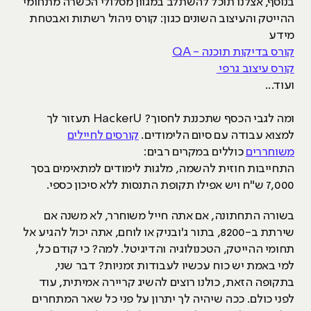
בנוסף, אצלנו תוכל להשתלב במגוון מסלולי הכשרה מתחומי
ההייטק והעיצוב השונים כגון: קורס ניהול רשתות ואבטחת
מידע
קורס בדיקות תוכנה - QA
קורס עיצוב גרפי
ועוד...
ומה לגבי הכסף שתכננת לחסוך? HackerU תעזור לך
למצוא עבודה עם סיום הלימודים.
קורסים לחיילים
משוחררים
כוללים במקרים רבים:
התחייבות חוזית להשמה, מלגות לימודים למתאימים בסך
7,000 ש"ח ויש אפילו תקופת התנסות ללא סיכון כספי.
בשורה התחתונה, אם אתה חייל משוחרר, לא משנה אם
שירתת ב-8200, בתור ג'ובניק או לוחם, אתה יכול להגיע אל
תחומי ההייטק, הטכנולוגיה והדיגיטל. למה? כי קודם כל,
למי באמת יש כוח עכשיו לעבודות זמניות? דבר שני,
בתקופה הזאת, כולנו רוצים להשיג קריירה אמיתית, עוד
לפני כולם. ככה שיהיה לך יתרון על פני כל שאר המתחרים