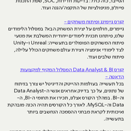
הסייבר, כזה כולל: בדיקות חדירות, SOC, שפת התכנות
פיית'ון, מניפולציות של התקפה/הגנה ועוד.
קורס גיימינג ופיתוח משחקים -
גיימרים, חולמים על יצירת המשחק הבא? במסלול הלימודים
שלנו, פיתחנו תכנית לימודים ייחודית המשלבת את מנועי
פיתוח המשחקים הפופולרים בתעשייה: Unreal ו-Unity
לצד לימודי אנימציה ויצירת עולם משחקים הכולל עלילה,
פיתוח שלבים ועוד.
קורס Data Analyst & BI המסלול המקיף למקצועות
הדאטה -
בכל תעשייה בעולמות ההייטק והדיגיטל יש צורך בניתוח
של נתונים, על כך בדיוק אחראים אנשי ה-Data Analyst
וה-BI. במהלך הקורס אצלנו, תכירו את תחומי ה-BI, ה-
Data וה-MySQL. לאורך כל הקורסים תהיה הכנה מובהקת
ואיכותית לקראת מבחני ההסמכה הנחשבים ביותר
בתעשייה.