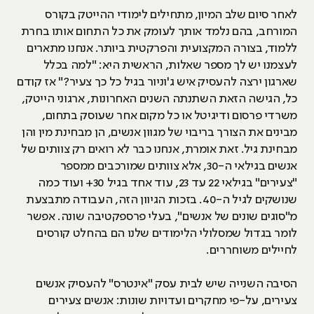
לאחר סיום שלב המיון, מתחילים לימודי ההייטק בקורס
המורחב, בהם נלמד אותך לעומק את כל התחום אותו בחרת
ללמוד, בצורה המקצועית והפרקטית ביותר. אנחנו מתארים
לעצמנו יש לך מספר שאלות, הראשית היא: "למה בכלל
שארגון ירצה להעסיק איש ג'וניור בגיל כל כך צעיר?" אז קודם
כל, הגישה הזאת השתנתה השנים האחרונות, ארגוני הייטק,
משרדי פרסום ודיגיטל או כל מקום אחר שעוסק בתחום,
מבינים את הצורך בריבוי של מגוון אנשים, הן מבחינת מין והן
מבחינת גיל. זאת אומרת, אנחנו כבר לא רואים רק צוותים של
אנשים בגילאי ה-30, אלא צוותים שמורכבים ממספר
"צעירים" בגילאי 22 עד 23, עוד אחד בגיל 30+ ועוד כמה
שנושקים לגיל ה-40. בזכות הגיוון הזה, העבודה מתבצעת
מ"סוגים שונים של אנשים", בעלי פרספקטיבה שונה. אפשר
לומר בגדול שמסלולי הלימודים שלנו הם בהחלט קורסים
לחיילים משוחררים.
הסיבה השנייה שיש לבית עסק "אינטרס" להעסיק אנשים
צעירים, על-פי מחקרים ועדויות שונות: אנשים צעירים