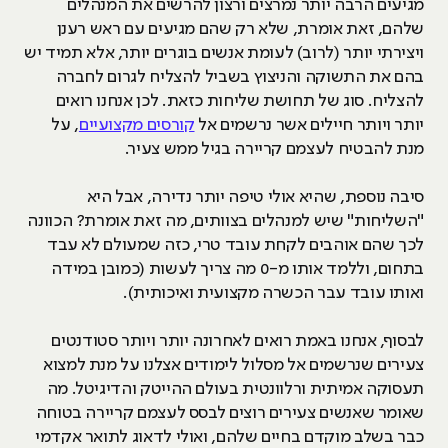
מגיעים הרבה יותר נמרצים ורצון להרשים את המנהלים
שלהם, זאת אומרת, שלא רק שהם מגיעים עם ראש רענן
ויצירתי יותר (לרוב) לעומת אנשים בוגרים יותר, אלא תמיד יש
בהם את התשוקה והניצוץ בשביל להצליח לגרום לחברה
להצליח. סוג של תחושת שליחות כזאת. לכן אנחנו רואים
יותר ויותר חיילים אשר נרשמים אל
קורסים מקצועיים
, על
מנת להבטיח לעצמם קריירה בגיל ממש צעיר.
סיבה נוספת, שהיא אולי טיפה יותר נדירה, אבל היא
"השליחות" שיש למנהלים בצוותים, מה זאת אומרת? הכוונה
לכך שהם אוהבים לקחת עובד טרי, כזה שמעולם לא עבד
בתחום, וללמד אותו מ-0 מה צריך לעשות (כמובן במידה
ואותו עובד עבר הכשרה מקצועית ואיכותית).
לבסוף, אנחנו באמת רואים לאחרונה יותר ויותר סטודנטים
צעירים שנרשמים אל מסלול לימודים אצלנו על מנת למצוא
תעסוקה אמיתית ורלוונטית בעולם ההייטק והדיגיטל. מה
שאומר שאנשים צעירים רוצים לבסס לעצמם קריירה בטוחה
כבר בשלב מוקדם בחיים שלהם, ואולי לדאוג לתואר אקדמי