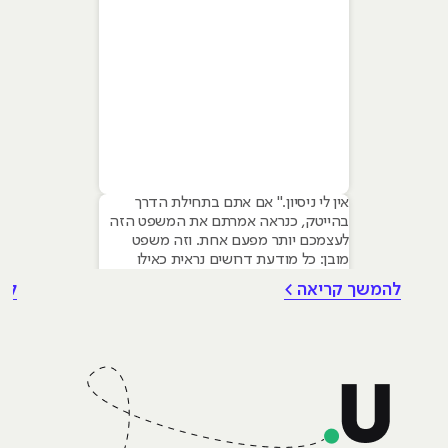
אין לי ניסיון." אם אתם בתחילת הדרך
בהייטק, כנראה אמרתם את המשפט הזה
לעצמכם יותר מפעם אחת. וזה משפט
מובן: כל מודעת דרושים נראית כאילו
נכתבה עבור מישהו שכבר עבד בצוות,
להמשך קריאה >
לה
כבר נגע במוצר אמיתי, כבר צבר ביטחון.
אבל הנה האמת שרוב הג׳וניורים לא
מכירים: ניסיון הוא לא הדבר היחיד
שמעסיקים מחפשים, ובמקרים רבים הוא