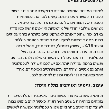
קו לאנשים הומניים
לימודי היי-טק הומניים הופכים מבוקשים יותר ויותר בשוק
העבודה כאשר מעסיקים מבקשים לאזן את המומחיות
הטכנית של הצוותים שלהם עם מגע הומני. קורסים אלה
מציעים שילוב ייחודי של מיומנויות היי-טק וגישה ממוקדת
באדם, מה שהופך אותם לאטרקטיביים ביותר עבור מעסיקים
רבים. כמה דוגמאות למקצועות הומניים בהייטק כוללים
עיצוב UX/UI, שיווק דיגיטלי, כתיבת תוכן, ניהול מדיה
חברתית ועוד. תחומים אלו דורשים הבנה חזקה של
טכנולוגיה, יחד עם היכולת לתקשר ביעילות ולהתחבר עם
אנשים ברמה עמוקה יותר. אם יש לכם תשוקה לטכנולוגיה
ואתם גם אנשים יצירתיים, תקשורתיים ואמפתיים, אחד
מהמקצועות הללו לגמרי יכולים להתאים לכם.
עיצוב, גיימינג ואנימציה בתלת מימד:
תחומי העיצוב, פיתוח המשחקים והאנימציה התלת מימדית
צומחים במהירות בשנים האחרונות, כאשר קיים ביקוש גבוה
לעובדים מיומנים בתחומים אלו. הטכנולוגיה אפשרה לאנשים