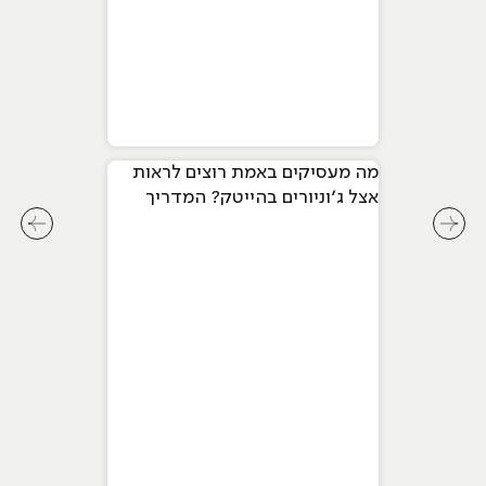
מה מעסיקים באמת רוצים לראות
אצל ג׳וניורים בהייטק? המדריך
המלא ל-2026
לחץ לשיקופית קודמת בסליידר מאמרים
לחץ ל