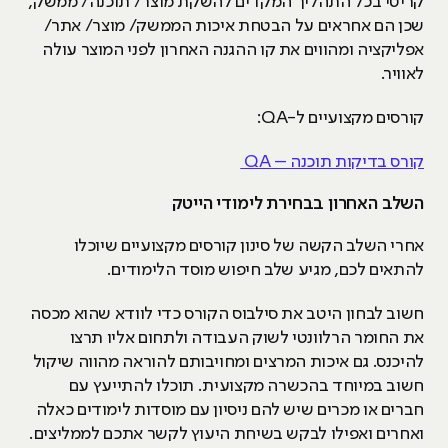
קריטי בכל התהליך המקדים להשקת מוצר/ תוכנה/ ממשק,
שכן הם אחראים על הבטחת איכות הממשק/ מוצר/ אתר/
אפליקציה ומהווים את קו ההגנה האחרון לפני המוצר עולה
לאוויר.
קורסים מקצועיים ל-QA:
קורס בדיקות תוכנה – QA
השלב האחרון בבחירת לימודי הייטק
אחרי השלב הקשה של סינון קורסים מקצועיים שיוכלו
להתאים לכם, מגיע שלב חיפוש מוסד הלימודים.
חשוב לבחון היטב את סילבוס הקורס כדי לוודא שהוא מכסה
את החומר הרלוונטי לשוק העבודה ולתחום אליו תרצו
להיכנס. גם איכות המרצים ומחויבותם להוראה מהווה שיקול
חשוב במיוחד בהכשרה מקצועית. תוכלו להתייעץ עם
חברים או מכרים שיש להם ניסיון עם מוסדות לימודים כאלה
ואחרים ואפילו לבקש בשיחת היעוץ לקשר אתכם לממליצים.