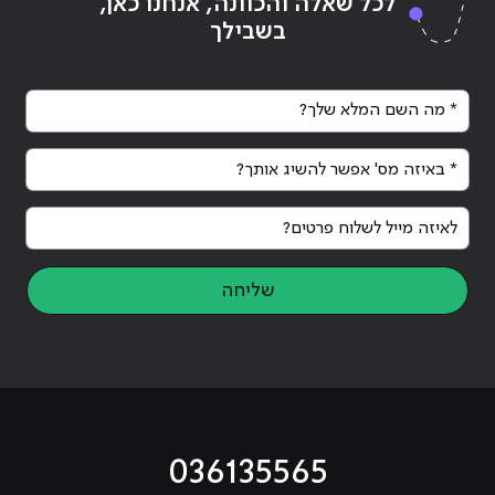
לכל שאלה והכוונה, אנחנו כאן,
לך לעשות על מנת להתקדם?"
לך 
בשבילך
* מה השם המלא שלך?
* באיזה מס' אפשר להשיג אותך?
לאיזה מייל לשלוח פרטים?
שליחה
036135565