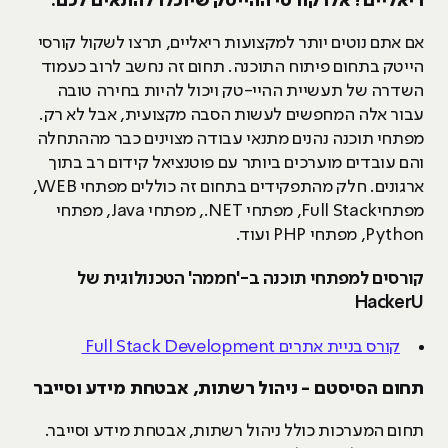
ריאליים? אלו קורסי ההייטק שיוכלו להתאים לכם:
אם אתם נוטים יותר למקצועות ריאליים, תרצו לשקול קורסי
הייטק בתחום פיתוח התוכנה. תחום זה נחשב לרוב כעמוד
השדרה של תעשיית ההיי-טק ויכול להיות בחירה טובה
עבור אלה המחפשים לעשות הסבה מקצועית, אבל לא רק.
מפתחי תוכנה נהנים מתנאי עבודה מצוינים כבר מההתחלה
והם עובדים מוערכים ביותר עם פוטנציאל קידום רב בתוך
ארגונים. חלק מהתפקידים בתחום זה כוללים מפתחי WEB,
מפתחיFull Stack, מפתחי NET., מפתחי Java, מפתחי
Python, מפתחי PHP ועוד.
קורסים למפתחי תוכנה ב-'חממה' הטכנולוגית של
HackerU
קורס בניית אתרים Full Stack Development
תחום הסיסטם - ניהול רשתות, אבטחת מידע וסייבר
תחום המערכות כולל ניהול רשתות, אבטחת מידע וסייבר.