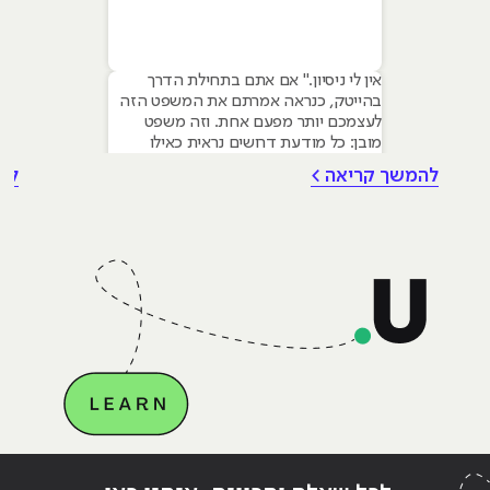
אין לי ניסיון." אם אתם בתחילת הדרך
בהייטק, כנראה אמרתם את המשפט הזה
לעצמכם יותר מפעם אחת. וזה משפט
מובן: כל מודעת דרושים נראית כאילו
נכתבה עבור מישהו שכבר עבד בצוות,
להמשך קריאה >
לה
כבר נגע במוצר אמיתי, כבר צבר ביטחון.
אבל הנה האמת שרוב הג׳וניורים לא
מכירים: ניסיון הוא לא הדבר היחיד
שמעסיקים מחפשים, ובמקרים רבים הוא
Continue reading
"קורסים מקצועיים- אילו קורסים כדאי
ing