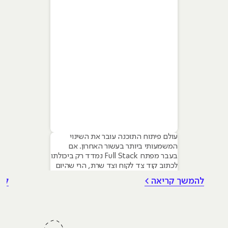
עולם פיתוח התוכנה עובר את השינוי
המשמעותי ביותר בעשור האחרון. אם
בעבר מפתח Full Stack נמדד רק ביכולתו
לכתוב קוד צד לקוח וצד שרת, הרי שהיום
הדרישה בשוק היא למפתחים היברידיים
להמשך קריאה >
לה
המשתמשים בבינה מלאכותית כדי להאיץ
תהליכים ולבנות מערכות חכמות יותר.
מאמר זה מיועד למתעניינים בלימודי
פיתוח תוכנה המבקשים להבין כיצד הכלים
החדשים משפיעים על