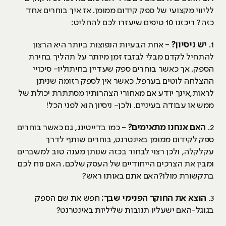
לליווי מקצועי של ספק קידום ממומן. אז איך בוחרים אחד
כזה? ריכזנו 10 טיפים שיעזרו לכם להחליט:
1.
יש ניסיון?
- אחת הבעיות הנפוצות ביותר היא הרצון
להתחיל לקדם מבלי לבזבז זמן מיותר על תהליך בחירת
הספק. אך כאשר בוחרים ספק שעדיין בחיתוליו- סיכויי
ההצלחה לוטים בערפל. כאשר אין לספק רזומה שניתן
לראות,אינך יודע אם מאחורי הצהרותיו מסתתרת יכולת של
ממש או עבודה בעיניים. ולכן- ניסיון הוא לפני הכל!
2.
האם אנחנו מתאימים?
- כמו בדייטינג, גם כאשר בוחרים
ספק לקידום ממומן באינטרנט, בוחרים שותף לדרך
עקלקלה, ולכן רצוי לבחור בכזה שנותן מענה טוב למשברים
ומבין את הצרכים הייחודיים של העסק שלכם. האם נוח לכם
בתקשורת מולו?האם אתם באותו ראש?
3.
הוצא את החוקר הפנימי שבך:
חפש את שם הספק
בגוגל-האם ישעליו תגובות שליליות באינטרנט?