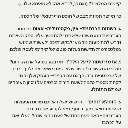
קיימות המלצות? (ואם כן, לוודא שהן לא מאימא שלו...)
כך תיווצר תמונת מצב של חוסנו הווירטואלי של הספק.
4.
רשתות חברתיות- אין, פקסימיליה- אאוט:
פרמטר
העדכניות הוא משהו שלא ניתן להתפשר עליו. ספק השירות
נדרש לתת מענה מקצועי לבקשותיכם ולעשות שימוש
בפלטפורמות חדשותבעלות פוטנציאל קידומי לעסק שלכם.
5.
אז מי ישמור לי על הילד?
-מי יבצע בפועל את הקידום?
מול מי התקשורת? כשם שלא היית משאיר את ילדך בידיה
של שמרטפית זרה, כך גם עם הבייבי- העסק שלך. רצוי
לקחת מספרי טלפון לשעת חירום ופרטים על ניסיון העובדים
שמולם תתנהלו.
6.
דוח לא דוחים!
- דרשושיישלח אליכם פירוט הפעולות
שנעשו ותוצאותיהן. בנוסף, רצוי לקבוע את תדירות
העדכונים- האם פעם בחודש? פעם בחצי שנה? העלו זאת
על הכתב!