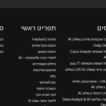
ים
תפריט ראשי
סי
ר ואבטחת מידע בשילוב AI
אודות HackerU
הכוכ
הסבת אקדמאיים
בוג
קורס ניהול תשתיות תקשורת Cisco
הסבת מקצוע
חבר
לימודי בינה מלאכותית - AI
 רשתות ותשתיות IT בענן
חיילים משוחררים
קורס עיצוב גרפי משולב UX/UI בשילוב
אירועים וסדנאות
בלוג
קורס UX/UI - אפיון ועיצוב חוויית
כאן לשירותך
ילוב AI
השכרת כיתות
ק דיגיטלי בשילוב AI
חבר מביא חבר
קורס דאטה אנליסט Data Analyst & BI
ללמוד איפה שנוח לך
De