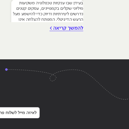
בעידן שבו ענקיות טכנולוגיה משקיעות
מיליוני שקלים בקמפיינים, עסקים קטנים
נדרשים ליצירתיות ודיוק כדי להישמע מעל
הרעש הדיגיטלי. המפתח להצלחה אינו
טמון בגודל התקציב, אלא ביכולת לשלב
להמשך קריאה >
עקרונות של שיווק דיגיטלי לעסקים קטנים
– שילוב חכם של טכנולוגיה, דאטה וכלי AI
גנרטיביים שחוסכים זמן ומשאבים יקרים.
מאמר זה מיועד לבעלי עסקים ומשווקים
בתחילת דרכם המעוניינים
Continue reading
"היום שאחרי לימודי שיווק ב
לאיזה מייל לשלוח פרט