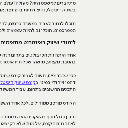
מתחברים למשפט הזה? מעולה! עולם השיו
בשיווק דיגיטלי, והיצירתיות בו פורצת 
תוכלו לבחור לעבוד במשרד פרסום, להיו
המפרסמים. תוכלו גם להיות עצמאים ול
לימודי שיווק באינטרנט מתאימים 
בהסבת מקצוע, מישהו שכל חייו אינטרנט,
כפי שכבר ציינו, חשוב לעבור קורס שיווק
דינמי וייחודי במינו. ב
קורס שיווק דיגיטלי ב- HackerU, אשר מתקיים בסניפי רמת גן, 
התכנים החשובים בתחום, עבור המשווק 
הקורס מורכב ממודולים, לכל אחד השפע
יתרון גדול נוסף בהאקריו הוא הבטחת 
לאחר תום הקורס, על מנת שלא רק יצאו 