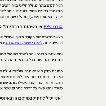
המרתקים בתחום, ולהחליט במה רוצים לה
אורגני במנועי חיפוש), מנהל רשתות חברת
קורס PPC
או רשתות חברתיות? ל
כאשר משתתפים בקורס מקיף שמכיל את כל
וכיפיים יותר.
לימודי שיווק באינטרנט
יכו
ומה אחרי הקורס? החלטתם שניהול קמפיינ
ומדדים, מודעות בכל הצבעים והגדלים שי
כתיבת תוכן היא האהבה שלכם? עולם השי
מקום – בכתיבת מודעות לפרסום ממומן,
החברתיות, ועוד ועוד. אפילו כותב שורות
מאוד, והוא פצח בקריירה בתחום שכה או
"אני יכול לחיות בפייסבוק ובאינס