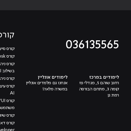
קורס
036135565
קורס סייב
קורס Help Desk
מוביל לעמוד טיקטוק
מוביל לעמוד פייסבוק
מוביל לעמוד לינקדאין
מוביל לעמוד אינסטגרם
מוביל לעמוד היוטיוב
בשילוב AI
לימודים במרכז
לימודים אונליין
קורס ניהול
רחוב שוהם 5, מגדלי פז
אנחנו גם מלמדים אונליין
קומה 3, מתחם הבורסה
במשרה מלאה!
AI
רמת גן
משתמש בש
קורס שיוו
veloper