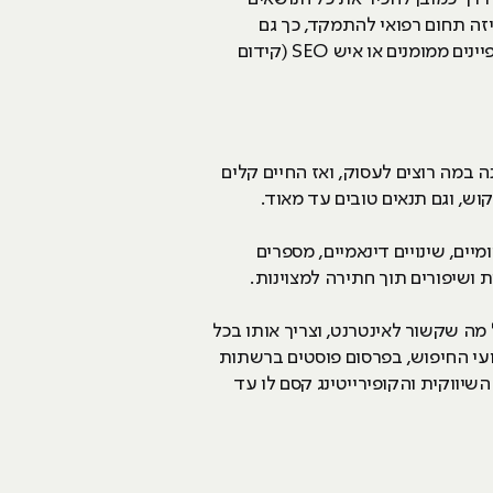
זה תחום רפואי להתמקד, כך גם
התלמיד בקורס שיווק דיגיטלי בוחר לאחר הלימודים אם היה יותר רוצה להיות עצמאי או שכיר, איש ניהול קמפיינים ממומנים או איש SEO (קידום
 במה רוצים לעסוק, ואז החיים קלים
קוש, וגם תנאים טובים עד מאוד.
יים, שינויים דינאמיים, מספרים
ת ושיפורים תוך חתירה למצוינות.
מה שקשור לאינטרנט, וצריך אותו בכל
עי החיפוש, בפרסום פוסטים ברשתות
השיווקית והקופירייטינג קסם לו עד