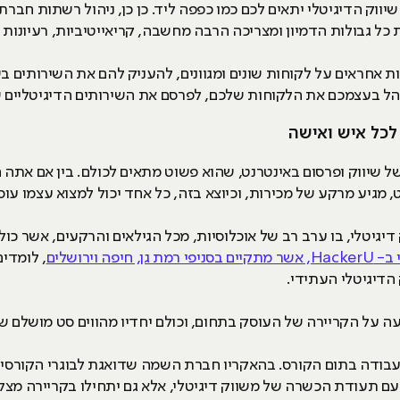
וק הדיגיטלי יתאים לכם כמו כפפה ליד. כן כן, ניהול רשתות חבר
את כל גבולות הדמיון ומצריכה הרבה מחשבה, קריאייטיביות, רעיונות
ת אחראים על לקוחות שונים ומגוונים, להעניק להם את השירותים
נהל בעצמכם את הלקוחות שלכם, לפרסם את השירותים הדיגיטליים ש
לכל איש ואישה
 מגיע מרקע של מכירות, וכיוצא בזה, כל אחד יכול למצוא עצמו עוס
 דיגיטלי, בו ערב רב של אוכלוסיות, מכל הגילאים והרקעים, אשר כול
חיפה וירושלים
, לומדים
הדיגיטלי העתידי.
ה על הקריירה של העוסק בתחום, וכולם יחדיו מהווים סט מושלם ש
העבודה בתום הקורס. בהאקריו חברת השמה שדואגת לבוגרי הקורס
עם תעודת הכשרה של משווק דיגיטלי, אלא גם יתחילו בקריירה מצלי