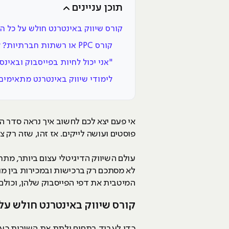
תוכן עניינים
קורס שיווק באינטרנט חולש על כל ה
קורס PPC או רשתות חברתיות? לא כדאי להצטמצם לאחד
"אני יכול לחיות בפייסבוק ובאינ
לימודי שיווק באינטרנט מתאימים
אי פעם יצא לכם לחשוב איך נראה סדר ה
פוסטים ועושה לייקים. אז זהו, שזה רק
עולם השיווק הדיגיטלי עצום ביותר, מת
לא מסתכם רק ברכישות ובמכירות בין מו
המיטבית את דפי הפייסבוק שלהן, וכולם 
קורס שיווק באינטרנט חולש על
כדי לעבוד בתחום ולתת את השירות כעצמ