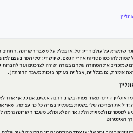
ונליין
ה שתקרא על עולם הדיגיטל, או בכלל על משבר הקורונה. התחום 
טל קמות להן כמו פטריות אחרי הגשם. שיווק דיגיטלי הפך בעצם למו
 זאת אומרת, גם בגלל זה, אבל זה בעיקר בזכות משבר הקורונה).
נליין
 מהאונליין הייתה מאוד צפויה בקרב הרבה אנשים, אם כי, אף אחד ל
גדיל את הצריכה שלו בקניות באונליין בצורה כל כך עצומה, שאף 
וב. אנשים חשבו שרק בשנת 2030 נגיע למספרים ולכמויות הללו, אך הפלא ופלא, משבר הקור
רך האינטרנט.
זינגוף סנטר, עזריאלי או אחד ממתחמי הביג הקרובים לעיר שלכם, 