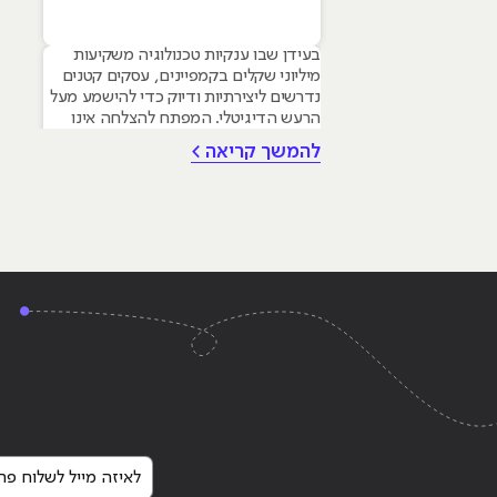
בעידן שבו ענקיות טכנולוגיה משקיעות
מיליוני שקלים בקמפיינים, עסקים קטנים
נדרשים ליצירתיות ודיוק כדי להישמע מעל
הרעש הדיגיטלי. המפתח להצלחה אינו
טמון בגודל התקציב, אלא ביכולת לשלב
להמשך קריאה >
עקרונות של שיווק דיגיטלי לעסקים קטנים
– שילוב חכם של טכנולוגיה, דאטה וכלי AI
גנרטיביים שחוסכים זמן ומשאבים יקרים.
מאמר זה מיועד לבעלי עסקים ומשווקים
בתחילת דרכם המעוניינים
Continue reading
"עולם הדיגיטל שינה ב-180 מעלות את הרגלי הצריכה שלנו"
לאיזה מייל לשלוח פרט