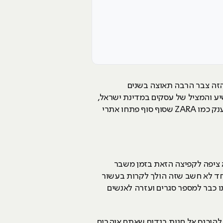
הזה צבר הרבה תאוצה בשנים
שיע והמציל של עסקים במדינת ישראל,
החל מברי קוקטיילים בתל-אביב, חקלאים שמוכרים את הסחורה שלהם בצורה ישירה לצרכנים ועד לחברות ענק כמו ZARA שסוף סוף פתחו אתרי
א ציפה לקפיצה הזאת בזמן משבר
אחד לא חשב שזה הולך לקרות בעשור
ונה גרמה לנו כבר למספר סגרים ועזרה לאנשים
להיכנס אל חנות בגדים שאתם אוהבים,