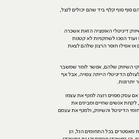
ם סוף סוף קלף ביד שהם יכולים לנצל,
שיווק דיגיטלי האופציה הזאת אשכרה
ק טרמינל X היו יודעים במכירות אונליין, אבל כיום, גם אורבניקה, ZARA, קסטרו ועוד הפכו לשחקניות לא קטנות
ם או אפילו חוסר הרצון שלהם לצאת
פקי השיווק שלהם, אפשר לומר שמשבר
עולם הדיגיטלי הייתה צפויה, אבל אף
 יתרונות.
 אם עסק מסוים רוצה למנף את עצמו
, לקחת אנשים שחיים ומבינים את
ם יוכלו להשתפר בתחומי הדיגיטל והשיווק, ולמנף את עצמם
ת מאסטרים בכל התחומים הנל, הן