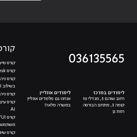
קורס
036135565
קורס סייב
קורס Help Desk
מוביל לעמוד טיקטוק
מוביל לעמוד פייסבוק
מוביל לעמוד לינקדאין
מוביל לעמוד אינסטגרם
מוביל לעמוד היוטיוב
בשילוב AI
לימודים במרכז
לימודים אונליין
קורס ניהול
רחוב שוהם 5, מגדלי פז
אנחנו גם מלמדים אונליין
קומה 3, מתחם הבורסה
במשרה מלאה!
AI
רמת גן
משתמש בש
קורס שיוו