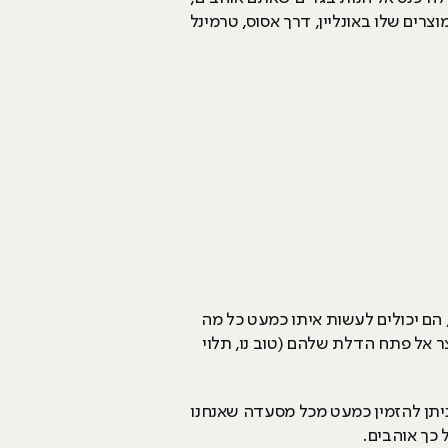
רים שלו באונליין, דרך אסוס, טרמינל
הסמארטפון שלהם, הם יכולים לעשות איתו כמעט כל מה
צר אל פתח הדלת שלהם (טוב נו, תלוי
מזמן, רוב השליחויות הוגבלו לסושי, פיצה, המבורגרים (ולא מהאיכותיים), אבל כיום? ובזכות WOLT, ניתן להזמין כמעט מכל מסעדה שאנחנו
כך אוהבים.