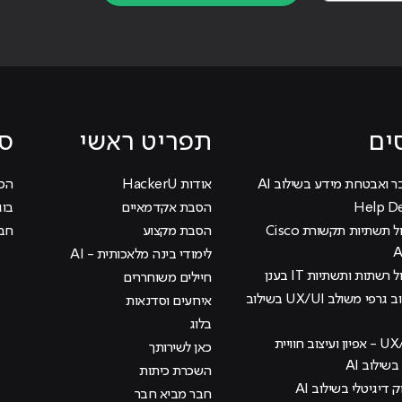
ים
תפריט ראשי
סי
ר ואבטחת מידע בשילוב AI
אודות HackerU
הכוכ
הסבת אקדמאיים
בוג
קורס ניהול תשתיות תקשורת Cisco
הסבת מקצוע
חבר
לימודי בינה מלאכותית - AI
 רשתות ותשתיות IT בענן
חיילים משוחררים
קורס עיצוב גרפי משולב UX/UI בשילוב
אירועים וסדנאות
בלוג
קורס UX/UI - אפיון ועיצוב חוויית
כאן לשירותך
ילוב AI
השכרת כיתות
ק דיגיטלי בשילוב AI
חבר מביא חבר