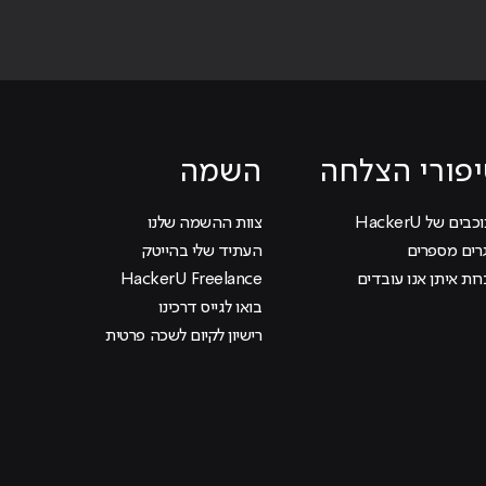
פורי הצלחה
השמה
בים של HackerU
צוות ההשמה שלנו
רים מספרים
העתיד שלי בהייטק
ות איתן אנו עובדים
HackerU Freelance
בואו לגייס דרכינו
רישיון לקיום לשכה פרטית