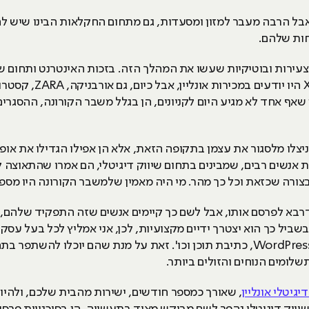
, אבל הרבה מעבר למזון ומסעדות, גם מתחום החקלאות הבינו שיש לה
חות שלהם.
ה צעירות ובוטיקיות שעשו את המהלך הזה. בזכות האינטרנט ותחום 
מאפשרת להם. עד לא מזמן ר
ן שאף אחד לא מגיע היום לקניונים, הן בגלל משבר הקורונה, ההסגרי
יצלו מלסגור את עצמן בתקופה הזאת, אלא הן אפילו הגדילו את או
 אנשים רבים, שמבינים בתחום שיווק דיגיטלי, הם אמרו שהתאוצה ל
רה שכזאת וכל כך מהר. מי היה מאמין שלמשבר הקורונה היו מספר
אדרבא לפרסם אותו, אבל לשם כך קיימים אנשים שזה התפקיד שלהם,
בשביל כך הוא יצטרך ידיים מקצועיות, לכן, אני אמליץ לכל בעל עסק
עולמות ה-SEO, PPC, בניית אתרים ב-WordPress, כתיבת תוכן וכו'. זאת על מנת שה
לומים הנוחים והזולים ביותר.
יגיטלי אונליין
, שאורך כמספר חודשים, ישירות מהבית שלכם, ולהיו