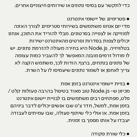
כדי לתקשר עם בסיסי נתונים או שירותים חיצוניים אחרים.
● סטרימינג של יישומי אינטרנט
מדי יום אנחנו משתמשים בשירותי סטרימינג לצורך האזנה
למוזיקה או לצפייה בסרטונים. מבלי להוריד את התוכן, אנחנו
יכולים לצפות בסדרות וסרטים מהאינטרנט ישירות
בטלוויזיה. Node.js היא בחירה מעולה להזרמת נתונים. יש
לו מודול זרמים מובנה המאפשר לך להעביר כמות עצומה
של נתונים בנתחים, ברצף. הודות לכך, משתמש הקצה לא
צריך לאחסן או לשמור נתונים שיעמיסו לו על השרת.
● בניית יישומי אינטרנט בזמן אמת
מכיוון ש- Node.js טוב מאוד בטיפול בהרבה פעולות קלט /
פלט, מפתחים רבים משתמשים בו לבניית יישום אינטרנט
בזמן אמת, למשל, חדר צ'ט שבו אנשים יכולים לדבר ביניהם
בזמן אמת. או אולי כלי שיתוף פעולה, שבו עמיתים לעבודה
יעבדו על אותו מסמך בו זמנית.
● כלי שורת פקודה