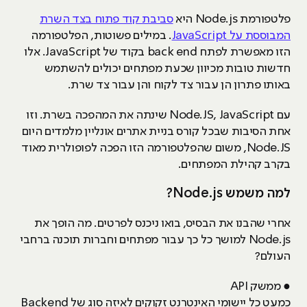
פלטפורמת Node.js היא
סביבת קוד פתוח בצד השרת
המבוססת על JavaScript
. במילים פשוטות, הפלטפורמה
הזו מאפשרת לפתח back end בקוד של JavaScript. אלו
חדשות טובות מכיוון שכעת מפתחים יכולים להשתמש
באותו פתרון הן עבור צד לקוח והן עבור צד שרת.
עם Node.JS, JavaScript שינתה את המהפכה בשרת. וזו
אחת הסיבות שבכל קורס בניית אתרים אונליין מלמדים היום
Node.JS, משום שהפלטפורמה הזו הפכה לפופולרית מאוד
בקרב קהילת המפתחים.
למה משמש Node.js?
אחרי שהבנו את הבסיס, בואו ניכנס לפרטים. מה הופך את
Node.js למושך כל כך עבור מפתחים וחברות תוכנה ברחבי
העולם?
● ממשק API
כמעט כל יישומי האינטרנט זקוקים לאיזה סוג של Backend