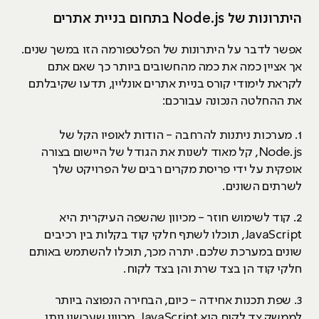
היתרונות של Node.js בתחום בניית אתרים
אפשר לדבר על היתרונות של הפלטפורמה הזו במשך שנים.
אך אציין כמה את כמה מהחשובים ביותר כך שאם אתם
לקראת לימודי קורס בניית אתרים אונליין, תדעו שקיבלתם
את ההחלטה הנכונה עבורכם:
1. מערכות ניתנות להרחבה - הודות לאופיו הקל של
Node.js, קל מאוד לשנות את הגודל של היישום בצורה
אופקית על ידי פריסת מקרים רבים של הפרויקט שלך
לשרתים השונים.
2. קוד לשימוש חוזר - מכיוון שהשפה העיקרית היא
JavaScript, תוכלו לשתף חלקי קוד בקלות בין רכיבים
שונים במערכת שלכם. יתרה מכך, תוכלו להשתמש באותם
חלקי קוד הן בצד שרת והן בצד לקוח.
3. שפת תכנות אחידה - כיום, הבחירה הנפוצה ביותר
לממשק צד לקוח היא JavaScript. מכיוון שעכשיו ניתן