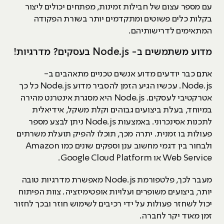
עם מספר עצום של חבילות זמינות, מפתחים יכולים ליצור
בקלות כלים פשוטים ומתקדמים יותר בשורת הפקודה
המתאימים לדרישותיהם.
מדוע משתמשים ב- Node.js בעסקים? מדרגיות!
אתם כבר יודעים מדוע אנשים טכניים מתאהבים ב-
Node.js. עכשיו הגיע הזמן להסביר מדוע Node.js כל כך
אטרקטיבי לעסקים. Node.js היא מסגרת אינטרנט מהירה
במיוחד, בעלת ביצועים גבוהים וקלת משקל, אידיאלית
לתכנות אסינכרוני. באמצעות Node.js ניתן לבצע מספר
פעולות בו זמנית. יתרה מכך, תוכלו להפיק תועלת משרתים
ולבחור בין דגמי מחשוב ענן וספקים שונים כמו Amazon
Web Service או Google Cloud Platform.
מעבר לכך, פלטפורמת Node.js מאפשרת מדרגיות טובה
יותר, ביצועים משופרים ועלויות אופטימיזציה. צוות הפיתוח
יכול לשחזר פעולות על ידי רכיבים לשימוש חוזר ובכך לחזור
זמן מאוד יקר לחברה.