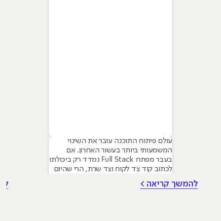
עולם פיתוח התוכנה עובר את השינוי
המשמעותי ביותר בעשור האחרון. אם
בעבר מפתח Full Stack נמדד רק ביכולתו
לכתוב קוד צד לקוח וצד שרת, הרי שהיום
הדרישה בשוק היא למפתחים היברידיים
להמשך קריאה >
לה
המשתמשים בבינה מלאכותית כדי להאיץ
תהליכים ולבנות מערכות חכמות יותר.
מאמר זה מיועד למתעניינים בלימודי
פיתוח תוכנה המבקשים להבין כיצד הכלים