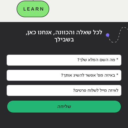
Continue reading
"מה הקשר בין פסיכולוגיה ל-UX (אפיון
ing
לכל שאלה והכוונה, אנחנו כאן,
חווית משתמש)?"
חוו
בשבילך
* מה השם המלא שלך?
* באיזה מס' אפשר להשיג אותך?
לאיזה מייל לשלוח פרטים?
שליחה