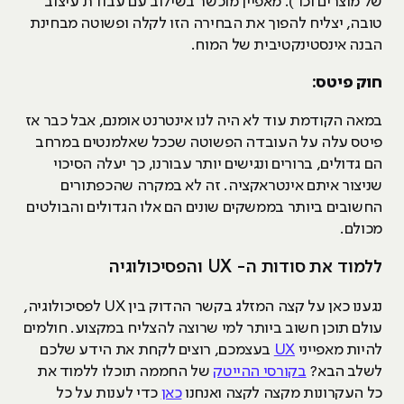
של מוצרים וכו׳). מאפיין מוכשר בשילוב עם עבודת עיצוב
טובה, יצליח להפוך את הבחירה הזו לקלה ופשוטה מבחינת
הבנה אינסטינקטיבית של המוח.
חוק פיטס:
במאה הקודמת עוד לא היה לנו אינטרנט אומנם, אבל כבר אז
פיטס עלה על העובדה הפשוטה שככל שאלמנטים במרחב
הם גדולים, ברורים ונגישים יותר עבורנו, כך יעלה הסיכוי
שניצור איתם אינטראקציה. זה לא במקרה שהכפתורים
החשובים ביותר בממשקים שונים הם אלו הגדולים והבולטים
מכולם.
ללמוד את סודות ה- UX והפסיכולוגיה
נגענו כאן על קצה המזלג בקשר ההדוק בין UX לפסיכולוגיה,
עולם תוכן חשוב ביותר למי שרוצה להצליח במקצוע. חולמים
להיות מאפייני
UX
בעצמכם, רוצים לקחת את הידע שלכם
לשלב הבא?
בקורסי ההייטק
של החממה תוכלו ללמוד את
כל העקרונות מקצה לקצה ואנחנו
כאן
כדי לענות על כל