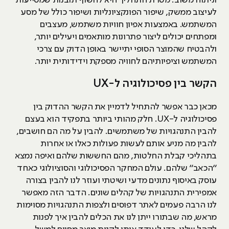
וניתוח משוב. מטרת התהליך היא לחשוף תובנות שמסייעות
לעיצוב ממשק, שיפור הפונקציונליות ושיפור כולל של מסע
המשתמש. באמצעות אפיון חוויות משתמש, מעצבים
ומפתחים יכולים ליצור פתרונות מותאמים ויעילים יותר,
ולהבטיח שהמוצר הסופי יתיישר באופן הדוק עם צרכי
המשתמש וציפיותיהם לחוויה מספקת וידידותית יותר.
הקשר בין פסיכולוגיה ל-UX
מכאן כבר אפשר להתחיל לדמיין את הקשר ההדוק בין
פסיכולוגיה ל-UX. חלק מהותי ביותר בתפקיד הוא בעצם
להבין התנהגויות של משתמשים. להבין על מה הם חושבים,
להבין מה מניע אותם לעשות פעולות כאלו או אחרות
בתהליכי קבלת החלטות, מהם החששות שלהם ואיפה נמצא
״הכאב״ שלהם. עולם המחקר הפסיכולוגי והסוציולוגי כאחד
עוסק באיסוף נתונים מדעי ושיטתי ועוזר לנו להבין בצורה
אמפירית התנהגויות של קהלים שונים. הדבר הזה מאפשר
לנו הרבה פעמים לאתר דפוסים ולצפות התנהגויות מסוימות
מראש, מה שבתורו ייתן לנו את הכלים להבין איך לפנות