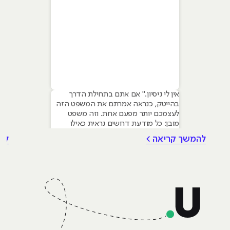
אין לי ניסיון." אם אתם בתחילת הדרך
בהייטק, כנראה אמרתם את המשפט הזה
לעצמכם יותר מפעם אחת. וזה משפט
מובן: כל מודעת דרושים נראית כאילו
נכתבה עבור מישהו שכבר עבד בצוות,
להמשך קריאה >
לה
כבר נגע במוצר אמיתי, כבר צבר ביטחון.
אבל הנה האמת שרוב הג׳וניורים לא
מכירים: ניסיון הוא לא הדבר היחיד
שמעסיקים מחפשים, ובמקרים רבים הוא