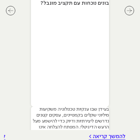
בונים נוכחות עם תקציב מוגבל?
לחץ לשיקופית קודמת בסליידר מאמרים
לחץ ל
בעידן שבו ענקיות טכנולוגיה משקיעות
מיליוני שקלים בקמפיינים, עסקים קטנים
נדרשים ליצירתיות ודיוק כדי להישמע מעל
הרעש הדיגיטלי. המפתח להצלחה אינו
טמון בגודל התקציב, אלא ביכולת לשלב
להמשך קריאה >
לה
עקרונות של שיווק דיגיטלי לעסקים קטנים