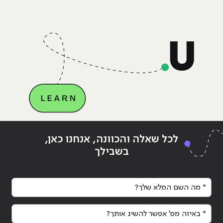
– שילוב חכם של טכנולוגיה, דאטה וכלי AI
גנרטיביים שחוסכים זמן ומשאבים יקרים.
מאמר זה מיועד לבעלי עסקים ומשווקים
בתחילת דרכם המעוניינים
Continue reading
"כוחו של מיתוג"
ing
לכל שאלה והכוונה, אנחנו כאן,
בשבילך
* מה השם המלא שלך?
* באיזה מס' אפשר להשיג אותך?