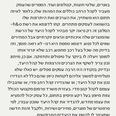
באנרים, שלטי חוצות, קטלוגים ועוד. המסרים שהעסק
מעביר לקהל הרחב כוללים את המהות שלו, כלומר לאיזה
תחום הוא משתייך, את הערכים ואת היתרונות שלו
בהשוואה לעסקים מתחרים. קחו לדוגמא את רשת h&o-
הסלוגן זה רק נראה יקר מבהיר לקהל היעד של הרשת
שהמוצרים שלה איכותיים ונראים יוקרתיים אבל המחירים
שווים לכל נפש. דוגמא נוספת היא רנו- לא רואה מוסך, וזה
בדיוק מה שכל בעל רכב מחפש, רכב שלא יגרור אותו
למוסך ויעלה לו ביוקר על טיפולים ותחזוקה. אם כן, מיתוג
נכון צריך לשקף את הצרכים והרצונות של קהל היעד,
ובדיוק בנקודה הזו הרבה עסקים נופלים. יש כאלו שלא
מצליחים למשוך אליהם לקוחות כיוון שהם כלל לא הגדירו
נכון את קהל היעד; או שהגדירו קהל רחב מדי, או שהגבילו
עצמם לקהל קטן מדי. בעזרת משרד פרסום מקצועי הכולל
צוות מיומן בעל רקע וניסיון בתחום, כל עסק יכול להמציא
את עצמו מחדש, להגדיר את קהל היעד שנכון עבורו, לפי
פרמטרים של מוצרים, מחירים ושירות, ולקבל זהות חדשה
שתעזור לו להשיג את היעדים המבוקשים.