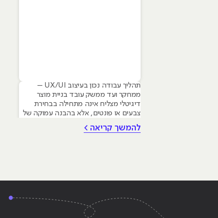
תהליך עבודה נכון בעיצוב UX/UI –
ממחקר ועד ממשק עובד בניית מוצר
דיגיטלי מצליח אינה מתחילה בבחירת
צבעים או פונטים, אלא בהבנה עמוקה של
צרכי המשתמש. עם זאת עיצוב גרפי הוא
להמשך קריאה >
הבסיס שעליו נשענים תהליכי UX ו-UI –
החל מהיררכיה ויזואלית, דרך טיפוגרפיה
ועד יצירת שפה מותגית ברורה. המאמר
שלפניכם סוקר את המתודולוגיה
המקצועית לבניית