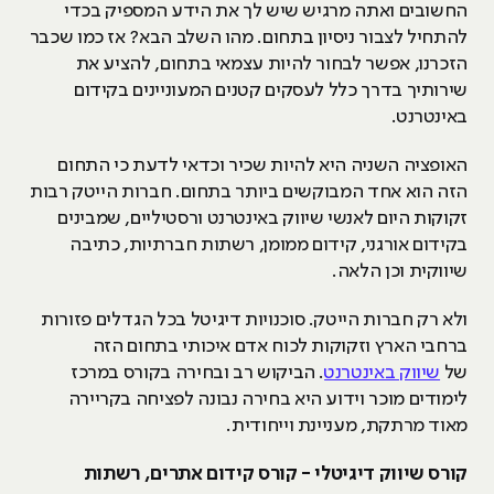
החשובים ואתה מרגיש שיש לך את הידע המספיק בכדי
להתחיל לצבור ניסיון בתחום. מהו השלב הבא? אז כמו שכבר
הזכרנו, אפשר לבחור להיות עצמאי בתחום, להציע את
שירותיך בדרך כלל לעסקים קטנים המעוניינים בקידום
באינטרנט.
האופציה השניה היא להיות שכיר וכדאי לדעת כי התחום
הזה הוא אחד המבוקשים ביותר בתחום. חברות הייטק רבות
זקוקות היום לאנשי שיווק באינטרנט ורסטיליים, שמבינים
בקידום אורגני, קידום ממומן, רשתות חברתיות, כתיבה
שיווקית וכן הלאה.
ולא רק חברות הייטק. סוכנויות דיגיטל בכל הגדלים פזורות
ברחבי הארץ וזקוקות לכוח אדם איכותי בתחום הזה
של
שיווק באינטרנט
. הביקוש רב ובחירה בקורס במרכז
לימודים מוכר וידוע היא בחירה נבונה לפציחה בקריירה
מאוד מרתקת, מעניינת וייחודית.
קורס שיווק דיגיטלי - קורס קידום אתרים, רשתות