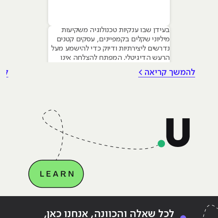
בעידן שבו ענקיות טכנולוגיה משקיעות
מיליוני שקלים בקמפיינים, עסקים קטנים
נדרשים ליצירתיות ודיוק כדי להישמע מעל
הרעש הדיגיטלי. המפתח להצלחה אינו
טמון בגודל התקציב, אלא ביכולת לשלב
להמשך קריאה >
לה
עקרונות של שיווק דיגיטלי לעסקים קטנים
– שילוב חכם של טכנולוגיה, דאטה וכלי AI
גנרטיביים שחוסכים זמן ומשאבים יקרים.
מאמר זה מיועד לבעלי עסקים ומשווקים
בתחילת דרכם המעוניינים
Continue reading
"רוצה להיות עצמאי בתחום השיווק
ing
לכל שאלה והכוונה, אנחנו כאן,
הדיגיטלי?"
הדי