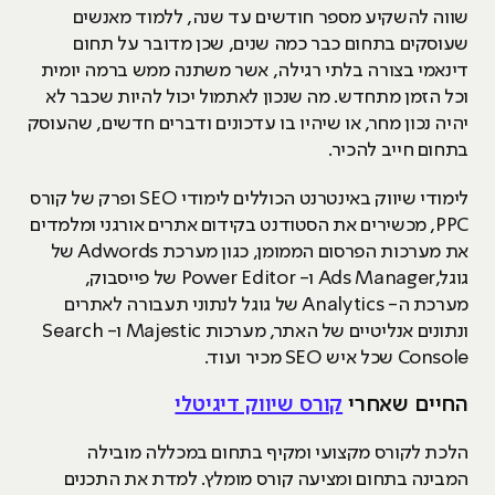
שווה להשקיע מספר חודשים עד שנה, ללמוד מאנשים
שעוסקים בתחום כבר כמה שנים, שכן מדובר על תחום
דינאמי בצורה בלתי רגילה, אשר משתנה ממש ברמה יומית
וכל הזמן מתחדש. מה שנכון לאתמול יכול להיות שכבר לא
יהיה נכון מחר, או שיהיו בו עדכונים ודברים חדשים, שהעוסק
בתחום חייב להכיר.
לימודי שיווק באינטרנט הכוללים לימודי SEO ופרק של קורס
PPC, מכשירים את הסטודנט בקידום אתרים אורגני ומלמדים
את מערכות הפרסום הממומן, כגון מערכת Adwords של
גוגל,Ads Manager ו- Power Editor של פייסבוק,
מערכת ה- Analytics של גוגל לנתוני תעבורה לאתרים
ונתונים אנליטיים של האתר, מערכות Majestic ו- Search
Console שכל איש SEO מכיר ועוד.
החיים שאחרי
קורס שיווק דיגיטלי
הלכת לקורס מקצועי ומקיף בתחום במכללה מובילה
המבינה בתחום ומציעה קורס מומלץ. למדת את התכנים