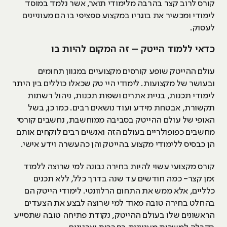
קורס לרוב קצר בהרבה מלימודי תואר, אשר נלמד במוסד
לימודי ומכשיר את בוגריו במקצוע ספציפי בו הם מעוניינים
לעסוק.
כדאי ללמוד הייטק – זה המקום להיות בו
עולם ההייטק שופע קורסים מקצועיים במגוון תחומים
ובעושר של מקצועות. לימודי היי טק שכאלו כוללים בין היתר
לימודי תכנות, בניית אתרים ושפות תכנות, ניהול רשתות
תקשורת, אבטחת מידע ועוד נושאים רבים. כמו כן, בשל
האופי של עולם ההייטק בסביבה ממוחשבת, נחשבים קורסי
מחשבים כפופולריים בעולם הזה ואנשים רבים לוקחים אותם
הן כבסיס ללימודי מקצוע בהייטק והן כהעשרה וידע אישי.
קורס מקצועי עשוי להיות בחירה נבונה למי שרוצה ללמוד
זמן קצר- כמה חודשים עד שנה בדרך כלל, ללא תכנים
כלליים, אלא ממש את התחום הרלוונטי. לימודי הייטק הם
בהחלט בחירה טובה מאוד למי שרוצה לבצע את הצעדים
הראשונים שלו בעולם ההייטק, נקודת פתיחה טובה שתסייע