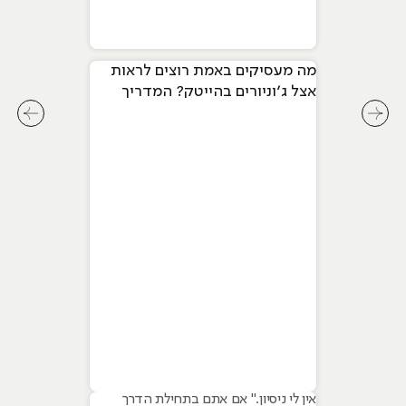
מה מעסיקים באמת רוצים לראות
אצל ג׳וניורים בהייטק? המדריך
המלא ל-2026
לחץ לשיקופית קודמת בסליידר מאמרים
לחץ ל
אין לי ניסיון." אם אתם בתחילת הדרך