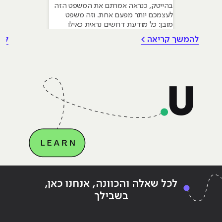
בהייטק, כנראה אמרתם את המשפט הזה
לעצמכם יותר מפעם אחת. וזה משפט
מובן: כל מודעת דרושים נראית כאילו
נכתבה עבור מישהו שכבר עבד בצוות,
להמשך קריאה >
לה
כבר נגע במוצר אמיתי, כבר צבר ביטחון.
אבל הנה האמת שרוב הג׳וניורים לא
מכירים: ניסיון הוא לא הדבר היחיד
שמעסיקים מחפשים, ובמקרים רבים הוא
Continue reading
"מה הוא קורס מקצועי?"
ing
לכל שאלה והכוונה, אנחנו כאן,
בשבילך