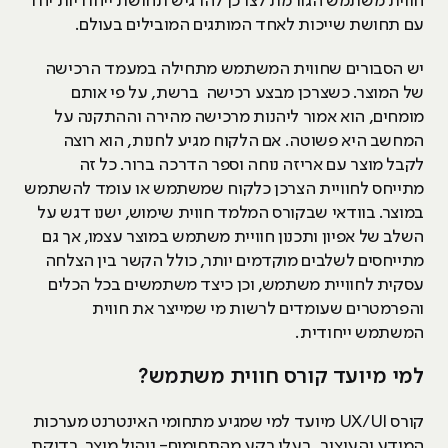
חווית משתמש הגורמת לצרכן להרגיש תחושת ייחודיות יחד
עם תחושת שייכות לאחד המותגים המובילים בעולם.
יש הסבורים שחווית המשתמש מתחילה במעמד הרכישה
של המוצר. כשצרכן מבצע רכישה ברשת, על פי אותם
מומחים, הוא אמור ליהנות מרכישה מהירה וההתקנה על
המחשב היא פשוטה. אם הלקוח מגיע לחנות, הוא רוצה
לקבל מוצר עם אריזה נוחה וספר הדרכה ברור. כל זה
מתייחס לחוויית הצרכן כלקוח שמשתמש או עומד להשתמש
במוצר. בוודאי שבקורס המלמד חווית שימוש, ישנו דגש על
השלב של אפיון ותכנון חוויית משתמש במוצר עצמו, אך גם
מתייחסים לשלבים מוקדמים יותר, כולל הקשר בין הצלחה
עסקית לחוויית משתמש, וכן כיצד משתמשים בכל הכלים
והפרמטרים שעומדים לרשות מי שמייצר את חווית
המשתמש ייחודית.
למי מיועד קורס חווית משתמש?
קורס UX/UI מיועד למי שמגיע מתחומי האינטרנט מערכות
המידע והעיצוב. בעלי רקע מהתחומים- ניהול מוצר, בדיקת