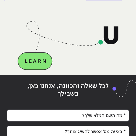
כבר נגע במוצר אמיתי, כבר צבר ביטחון.
אבל הנה האמת שרוב הג׳וניורים לא
מכירים: ניסיון הוא לא הדבר היחיד
שמעסיקים מחפשים, ובמקרים רבים הוא
Continue reading
"מהי חווית משתמש?"
ing
לכל שאלה והכוונה, אנחנו כאן,
בשבילך
* מה השם המלא שלך?
* באיזה מס' אפשר להשיג אותך?