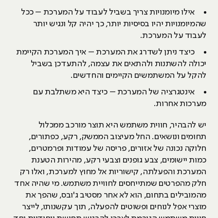
אילו מיומנויות צריך בשביל לעבוד על המערכת – ככל
שהמיומנויות יהיו בסיסיות יותר, כך יהיה קל ונגיש יותר
לעבוד על המערכת.
כיצד ניתן לשדרג את המערכת – איך המערכת הקיימת
יכולה להשתנות ולהתאים את עצמה, להתעדכן בשביל
להקל על המשתמשים הקיימים והחדשים.
אינטגרציה של המערכת – כיצד היא משתלבת עם
מערכות אחרות.
יש להבהיר, חווית משתמש היא תוצר מורכב ממכלול
תחומים ונושאים. החל מעיצוב הממשק, רקע, כפתורים,
חלוקה נכונה של אזורים, פריסה של עמודות ופרמטרים,
כמות יישומים, צבע גופנים וצבעי רקע, מהירות הטענת
המערכת והפעלתה, קישוריות אל מחוץ למערכת, ואלו רק
חלק מהפרטים שמתייחסים לחוויית משתמש. מי שהיה אחד
מהמובילים בתחום, הוא לא אחר מסטיב ג'ובס, שהפך את
מוצרי אפל לנוחים ופשוטים להפעלה, תוך עקשנותו, לייצר