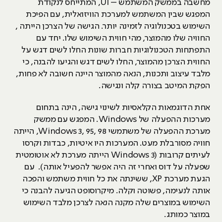
מחשבה בממשק המשתמש – UI, המתייחס לנקודת
המפגש שבין המשתמש למערכת הוויזואלית, עם הפיכת
השימוש בטכנולוגיה לזמינה יותר. הגישה של הצרכן הייתה ,
החוויה שלו מהמוצר, מהי חווית השימוש שלו. יחד עם
התפתחות הטכנולוגיות חברות שונות החלו לשים דגש על
החווית הצרכן מהמוצר, החלו לשים דגש והגיעו להבנה, כי
מלבד עיצוב ותכנות, הנאה מהמוצר היינה חשובה לא פחות,
הפקת המיטב בצורה קלה ונגישה.
אחת הדוגמאות הקלאסיות לשינוי גישה, הינה בתחום
מערכות ההפעלה של Windows. המפגש עם ממשק
מערכת ההפעלה של משתמשי Windows 3, 95, 98, הייתה
חוויה מסורבלת מעט. המערכות היו איטיות, כבדות וקרסו
לעיתים קרובות (Windows 3 הייתה מערכת לא אוטומטית
שפעלה על דוס ואחרי זה היה אפשר להפעיל אותה). עם
הגעת מערכת XP, ששינתה את כל חווית משתמש והפכה
אותה לנעימה, פשוטה וקלה. מיקרוסופט הגיעה להבנה כי
השימוש במוצרים שלה מקנה הנאה לצרכן מלבד השימוש
במוצר כמותג.