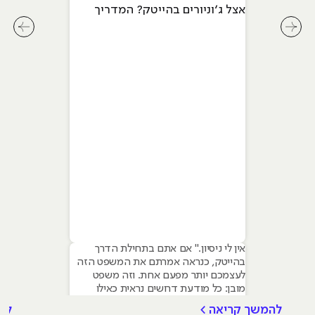
אצל ג׳וניורים בהייטק? המדריך
המלא ל-2026
לחץ לשיקופית קודמת בסליידר מאמרים
לחץ ל
אין לי ניסיון." אם אתם בתחילת הדרך
בהייטק, כנראה אמרתם את המשפט הזה
לעצמכם יותר מפעם אחת. וזה משפט
מובן: כל מודעת דרושים נראית כאילו
נכתבה עבור מישהו שכבר עבד בצוות,
להמשך קריאה >
לה