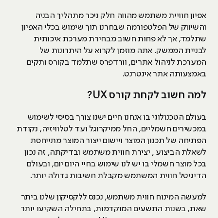
אפיון חוויית משתמש מהווה חלק ניכר מתהליך הבניה
והשיווק של הפלטפורמה שבחרנו תוך שימוש בכלי האפיון
שתלמד, אך לא פחות חשוב מבחירת מערכת איכותית
לבניית הממשק. אתה מוזמן לקרוא על היתרונות של
המערכת לניהול אתרים, וורדפרס שתלמד בקורס ותקים
באמצעותה אתר אינטרנט.
למה חשוב לקחת קורס UX?
בעולם הטכנולוגי בו אנחנו חיים ישנו צורך בסיסי לשימוש
במכשירים חשמליים, החל ממיקרוגל ועד לטלוויזיה, נקודת
הפתיחה של תכנון המוצר ויישום ייצור המוצר מתייחסת
לשאלת הביצוע , יצירת חווית משתמש ובדיקתה, זה נכון
בכל מוצר חשמלי בו יש לנו שימוש בחיי היום יום, ובעולם
הדיגיטל חווית המשתמש מקבלת חשיבות גדולה יותר.
למעשה המינוח חווית משתמש, נכנס ללקסיקון שלנו ביתר
שאת, בשנות התשעים המוקדמות, בתחילה השקיעו יותר