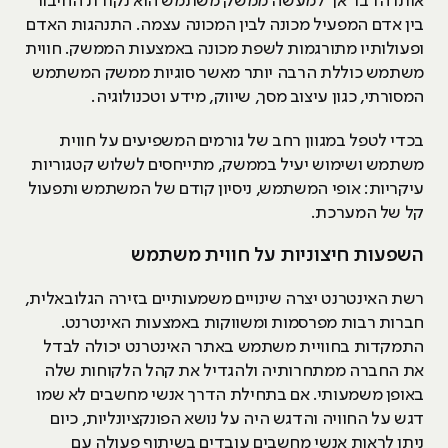
אותו הדבר אך למעשה ממשק משתמש הוא נקודת החיבור
בין אדם המפעיל מכונה לבין המכונה עצמה. התנהגות האדם
ופעולותיו מתורגמות לשפת מכונה באמצעות הממשק. חווית
משתמש כוללת הרבה יותר מאשר סוגיות ממשק המשתמש
המסורתי, כגון עיצוב מסך, שיווק, מידע וטכנולוגיה.
בכדי לטפל במגוון רחב של גורמים המשפיעים על חווית
משתמש ושימוש יעיל בממשק, מתייחסים לשלוש קטגוריות
עיקריות: אופי המשתמש, ניסיון קודם של המשתמש ותפעול
קל של המערכת.
השפעות חיצוניות על חווית משתמש
רשת האינטרנט יצרה שינויים משמעותיים בזירה הגלובאלית,
חברות רבות מפרסמות ומשווקות באמצעות האינטרנט.
התמקדות בחוויית משתמש באתר האינטרנט יכולה לבדל
את החברה ממתחרותיה ולהגדיל את קהל הלקוחות שלה
באופן משמעותי. אם בתחילת הדרך אנשי מחשבים לא שמו
דגש על החוויה והדגש היה על נושא הפונקציונליות, כיום
ניתן לראות אנשי מחשבים עובדים בשיתוף פעולה עם