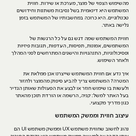
מהשימוש הצפוי של מוצר, מערכת או שירות. חווית
המשתמש היא דינאמית בשל נסיבות משתנות וחידושים
טכנולוגיים. היא כרוכה במחשבותיו של המשתמש בזמן
גלישה באתר.
חווית המשתמש שמה דגש גם על כל הרגשות של
המשתמשים, אמונות, תפיסות, העדפות, תגובות פיזיות
ופסיכולוגיות, התנהגויות והישגים המתרחשים לפני המהלך
ולאחר השימוש.
איך נדע אם חווית המשתמש שייצרנו אכן ממלאת את
המטרה? המשתמש צריך להביע סיפוק מהמוצר ולחזור
ולעשות בו שימוש חוזר או לבצע את הפעולות שאותן הגדיר
בעל האתר למשל: קניה, הרשמה או הורדת תוכן מהאתר
כגון מדריך מקצועי.
עיצוב חווית וממשק המשתמש
נהוג לחשוב שחווית משתמש UX וממשק משתמש UI הם