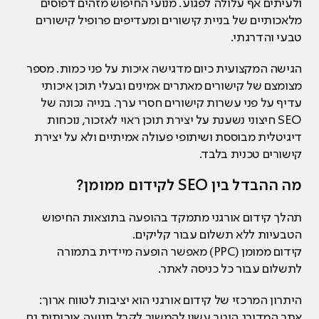
ולעיתים אף עלולה לפגוע. מנועי החיפוש מזהים דפוסים
מלאכותיים של בניית קישורים ומעדיפים פרופיל קישורים
טבעי והדרגתי.
הגישה המקצועית כיום מדגישה איכות על פני כמות. מספר
מצומצם של קישורים מאתרים אמינים ובעלי תוכן איכותי
עדיף על פני עשרות קישורים חסרי ערך. בנייה נכונה של
SEO חיצוני נשענת על יצירת תוכן ראוי לאזכור, נוכחות
דיגיטלית מבוססת ושיתופי פעולה אמיתיים ולא על יצירת
קישורים טכנית בלבד.
מה ההבדל בין SEO לקידום ממומן?
תהלך קידום אורגני מתמקד בהופעה בתוצאות החיפוש
הטבעיות ללא תשלום עבור קליקים.
קידום ממומן (PPC) מאפשר הופעה מיידית בתמורה
לתשלום עבור כל כניסה לאתר.
היתרון המרכזי של קידום אורגני הוא יציבות לטווח ארוך:
אתר המדורג היטב עשוי להמשיך לקבל תנועה איכותית גם