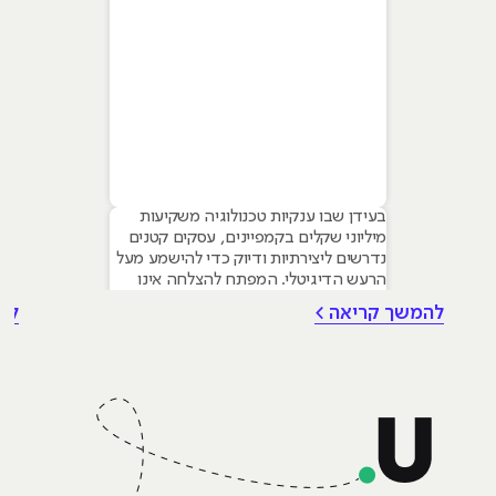
בעידן שבו ענקיות טכנולוגיה משקיעות
מיליוני שקלים בקמפיינים, עסקים קטנים
נדרשים ליצירתיות ודיוק כדי להישמע מעל
הרעש הדיגיטלי. המפתח להצלחה אינו
טמון בגודל התקציב, אלא ביכולת לשלב
להמשך קריאה >
לה
עקרונות של שיווק דיגיטלי לעסקים קטנים
– שילוב חכם של טכנולוגיה, דאטה וכלי AI
גנרטיביים שחוסכים זמן ומשאבים יקרים.
מאמר זה מיועד לבעלי עסקים ומשווקים
בתחילת דרכם המעוניינים