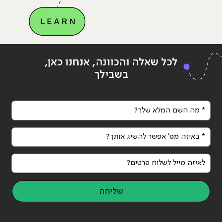
Continue reading
"מה זה SEO? מדריך לקידום אתרים
ing
לכל שאלה והכוונה, אנחנו כאן,
אורגני למתחילים"
אור
בשבילך
* מה השם המלא שלך?
* באיזה מס' אפשר להשיג אותך?
לאיזה מייל לשלוח פרטים?
שליחה