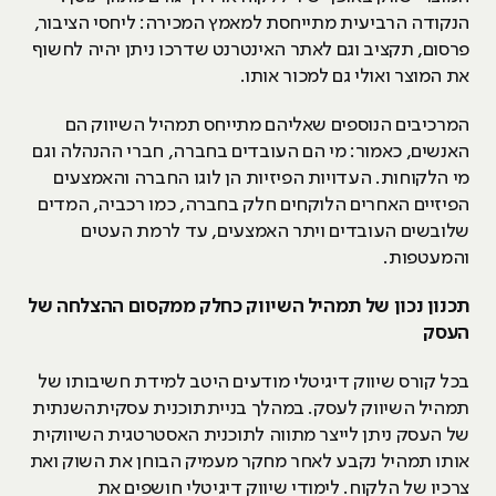
הנקודה הרביעית מתייחסת למאמץ המכירה: ליחסי הציבור,
פרסום, תקציב וגם לאתר האינטרנט שדרכו ניתן יהיה לחשוף
את המוצר ואולי גם למכור אותו.
המרכיבים הנוספים שאליהם מתייחס תמהיל השיווק הם
האנשים, כאמור: מי הם העובדים בחברה, חברי ההנהלה וגם
מי הלקוחות. העדויות הפיזיות הן לוגו החברה והאמצעים
הפיזיים האחרים הלוקחים חלק בחברה, כמו רכביה, המדים
שלובשים העובדים ויתר האמצעים, עד לרמת העטים
והמעטפות.
תכנון נכון של תמהיל השיווק כחלק ממקסום ההצלחה של
העסק
בכל קורס שיווק דיגיטלי מודעים היטב למידת חשיבותו של
תמהיל השיווק לעסק. במהלך בניית תוכנית עסקית השנתית
של העסק ניתן לייצר מתווה לתוכנית האסטרטגית השיווקית
אותו תמהיל נקבע לאחר מחקר מעמיק הבוחן את השוק ואת
צרכיו של הלקוח. לימודי שיווק דיגיטלי חושפים את