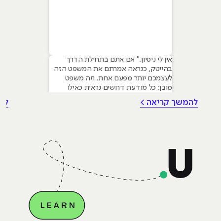
אין לי ניסיון." אם אתם בתחילת הדרך
בהייטק, כנראה אמרתם את המשפט הזה
לעצמכם יותר מפעם אחת. וזה משפט
מובן: כל מודעת דרושים נראית כאילו
נכתבה עבור מישהו שכבר עבד בצוות,
להמשך קריאה >
לה
כבר נגע במוצר אמיתי, כבר צבר ביטחון.
אבל הנה האמת שרוב הג׳וניורים לא
מכירים: ניסיון הוא לא הדבר היחיד
שמעסיקים מחפשים, ובמקרים רבים הוא