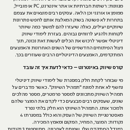
מגוונות: רשתות חברתיות או אתר אינטרנט, PC או מובייל,
ממומן או אורגני וכן הלאה. עסקים רבים מוצאים את עצמם
בתחרות לא פשוטה בשוק המאלצת אותם לחפש פתרונות
שיווקיים יעילים, כאלה שיעזרו להם למשוך כמה שיותר
לקוחות ולהגיע לרווחים גבוהים. בעזרת לימודי שיווק
דיגיטלי אפשר לרכוש את הכלים לעשות זאת נכונה, תוך
ניצול הפיתוחים החדשניים של השנים האחרונות והאמצעים
המתקדמים, האמצעים הדיגיטליים הרבים שעוזרים בכך.
קורס שיווק באינטרנט – כדאי לדעת איך זה עובד
מי שבוחר לקחת חלק במסגרת של לימודי שיווק דיגיטלי
נחשף לא אחת למונח "תמהיל השיווק". כאשר מדברים על
תמהיל השיווק מתכוונים למספר פרמטרים, מספר מהלכים
שונים, שעסקים רבים מבצעים כדי לקדם את המוצר שלהם
ולמכור אותו. התמהיל השיווקי הוא חלק בלתי נפרד
מאסטרטגיית השיווק של העסק והוא כולל במסגרתו 4
נקודות: המוצר, המחיר, המקום ומאמץ המכירה.
במודל המתקדם שלו, שפותח לאחרונה, מתווספות 3 נקודות