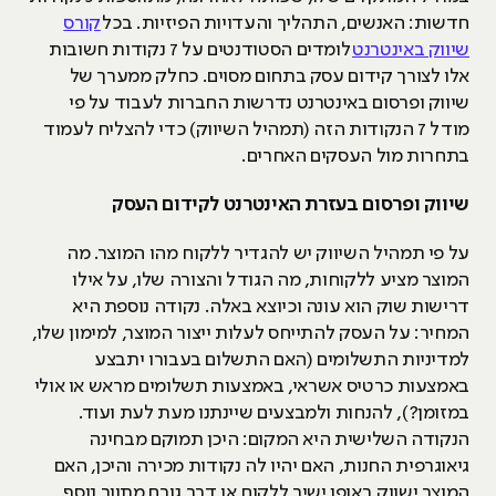
חדשות: האנשים, התהליך והעדויות הפיזיות. בכל
קורס
שיווק באינטרנט
לומדים הסטודנטים על 7 נקודות חשובות
אלו לצורך קידום עסק בתחום מסוים. כחלק ממערך של
שיווק ופרסום באינטרנט נדרשות החברות לעבוד על פי
מודל 7 הנקודות הזה (תמהיל השיווק) כדי להצליח לעמוד
בתחרות מול העסקים האחרים.
שיווק ופרסום בעזרת האינטרנט לקידום העסק
על פי תמהיל השיווק יש להגדיר ללקוח מהו המוצר. מה
המוצר מציע ללקוחות, מה הגודל והצורה שלו, על אילו
דרישות שוק הוא עונה וכיוצא באלה. נקודה נוספת היא
המחיר: על העסק להתייחס לעלות ייצור המוצר, למימון שלו,
למדיניות התשלומים (האם התשלום בעבורו יתבצע
באמצעות כרטיס אשראי, באמצעות תשלומים מראש או אולי
במזומן?), להנחות ולמבצעים שיינתנו מעת לעת ועוד.
הנקודה השלישית היא המקום: היכן תמוקם מבחינה
גיאוגרפית החנות, האם יהיו לה נקודות מכירה והיכן, האם
המוצר ישווק באופן ישיר ללקוח או דרך גורם מתווך נוסף.