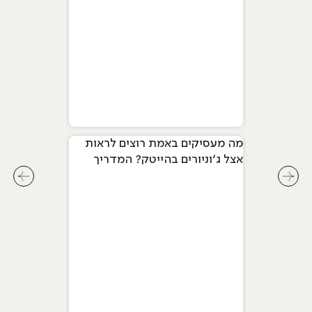
מה מעסיקים באמת רוצים לראות
אצל ג׳וניורים בהייטק? המדריך
המלא ל-2026
לחץ לשיקופית קודמת בסליידר מאמרים
לחץ ל