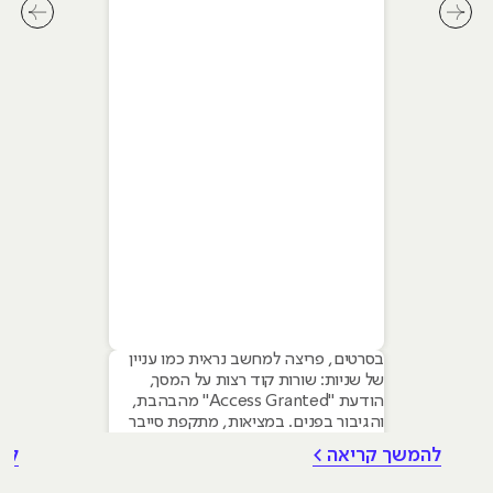
שלב-אחר-שלב
לחץ לשיקופית קודמת בסליידר מאמרים
לחץ ל
בסרטים, פריצה למחשב נראית כמו עניין
של שניות: שורות קוד רצות על המסך,
הודעת "Access Granted" מהבהבת,
והגיבור בפנים. במציאות, מתקפת סייבר
איכותית היא תהליך מחושב, איטי ומתודי.
להמשך קריאה >
לה
כדי להבין איך לעצור את התוקף, אנשי
אבטחת מידע משתמשים במודל שנקרא