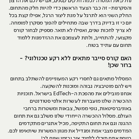
נחלק את המטרה לכמה חלקים קטנים, אם יש לכם את הרצון
והסקרנות- זה כבר הצעד הראשון כדי להיות חלק מהתחום.
החלק השני הוא לתרגל על מנת ליצור הרגל, אפילו קצת בכל
יום כי זו בדיוק בדרך שבה מתחילים להפוך מסקרן למומחה.
לא צריך לחכות שנים, ואפילו לא תואר. מספיק לבחור קורס
מקצועי, להתחייב, ולתת לעצמכם את ההזדמנות ללמוד
תחום עם עתיד בטוח.
האם קורס סייבר מתאים ללא רקע טכנולוגי? -
ברור שכן!
המסלול מתאים גם לחסרי רקע המעוניינים להשתלב בתחום
ויש להם מוטיבציה גבוהה ומוכנות להשקעה.
אנחנו מובילים את מהפכת ה-EdTech בישראל. תוכניות
ההכשרה שלנו מועברות לעשרות אלפי סטודנטים
באוניברסיטאות, גופי ממשל, צבאות ומשטרות ברחבי
העולם. מסלול ההכשרה הייחודי שלנו משלב גם את תחום
ההגנה וגם את תחום התקיפה, מכיל אתגרים מתקדמים
המדמים מצבי אמת ומגדיל את מגוון המשרות שיתאימו לכם.
בנוסף אתם תוכלו ללמוד איך ובזמן שנוח לך!