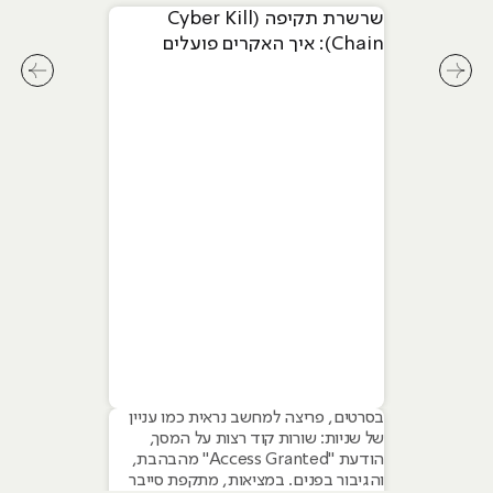
שרשרת תקיפה (Cyber Kill
Chain): איך האקרים פועלים
שלב-אחר-שלב
לחץ לשיקופית קודמת בסליידר מאמרים
לחץ ל
בסרטים, פריצה למחשב נראית כמו עניין
של שניות: שורות קוד רצות על המסך,
הודעת "Access Granted" מהבהבת,
והגיבור בפנים. במציאות, מתקפת סייבר