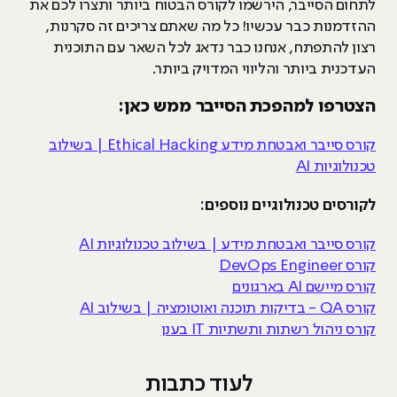
לתחום הסייבר, הירשמו לקורס הבטוח ביותר ותצרו לכם את
ההזדמנות כבר עכשיו! כל מה שאתם צריכים זה סקרנות,
רצון להתפתח, אנחנו כבר נדאג לכל השאר עם התוכנית
העדכנית ביותר והליווי המדויק ביותר.
הצטרפו למהפכת הסייבר ממש כאן:
קורס סייבר ואבטחת מידע Ethical Hacking | בשילוב
טכנולוגיות AI
לקורסים טכנולוגיים נוספים:
קורס סייבר ואבטחת מידע | בשילוב טכנולוגיות AI
קורס DevOps Engineer
קורס מיישם AI בארגונים
קורס QA - בדיקות תוכנה ואוטומציה | בשילוב AI
קורס ניהול רשתות ותשתיות IT בענן
לעוד כתבות