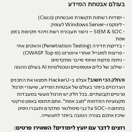
בעולם אבטחת המידע
• יסודות רשתות תקשורת ואבטחתן (Cisco)
• לינוקס ו-Windows Server לעומק
• SIEM & SOC – ניטור תעבורת רשת וזיהוי תקיפות בזמן
אמת
• בדיקות חדירה (Penetration Testing) והאקינג אתי
• פריצות למובייל ואתרי אינטרנט (OWASP Top 10)
• ניתוח נוזקות ואיומי סייבר מתקדמים
• שילוב של כלים אוטומטיים וטכנולוגיות AI בעולם ההגנה
והחלק הכי חשוב?
אצלנו ב-HackerU תמצאו את התכנים
העדכניים ביותר בעולם של אבטחת המידע, שיעורי תרגול
פרטיים וקבוצתיים. בכל חלק יש תרגול מעשי במעבדות
מקצועיות המדמות "מצב אמת". אתם תתנסו באופן פרקטי
בתחום ה-SOC על גבי סימולטור מתקדם ותצברו ניסיון
שיכין אתכם בצורה הטובה ביותר לתעשייה.
רוצים לדבר עם יועץ לימודים? השאירו פרטים: